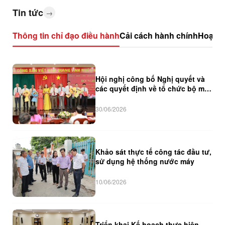
Tin tức
→
Thông tin chỉ đạo điều hành
Cải cách hành chính
Hoạt đ
Hội nghị công bố Nghị quyết và
các quyết định về tổ chức bộ máy
và nhân sự các khu phố
30/06/2026
Khảo sát thực tế công tác đầu tư,
sử dụng hệ thống nước máy
10/06/2026
Triển khai Kế hoạch thực hiện