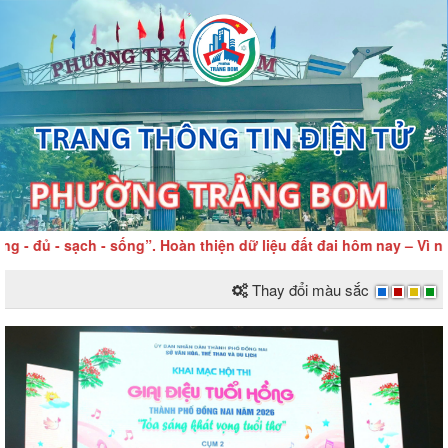
đủ - sạch - sống”. Hoàn thiện dữ liệu đất đai hôm nay – Vì nền
Thay đổi màu sắc