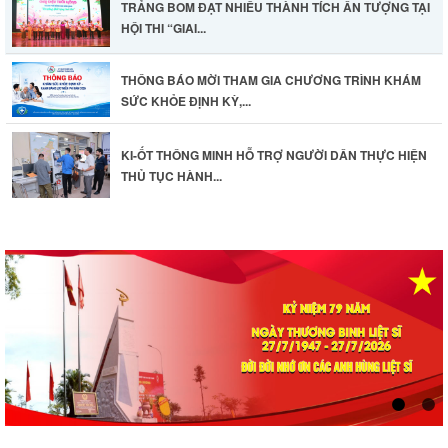
TRẢNG BOM ĐẠT NHIỀU THÀNH TÍCH ẤN TƯỢNG TẠI
HỘI THI “GIAI...
THÔNG BÁO MỜI THAM GIA CHƯƠNG TRÌNH KHÁM
SỨC KHỎE ĐỊNH KỲ,...
KI-ỐT THÔNG MINH HỖ TRỢ NGƯỜI DÂN THỰC HIỆN
THỦ TỤC HÀNH...