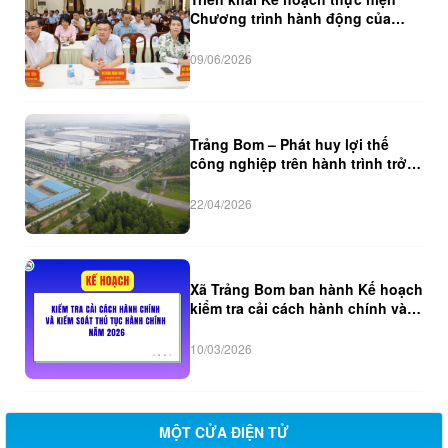
Chương trình hành động của
UBND thành phố Đồng Nai và Kế
hoạch của Đảng uỷ phường
09/06/2026
Trảng Bom thực hiện Nghị quyết
phát động đợt thi đua đặc biệt
500 ngày đêm
Trảng Bom – Phát huy lợi thế
công nghiệp trên hành trình trở
thành đô thị năng động
22/04/2026
Xã Trảng Bom ban hành Kế hoạch
kiểm tra cải cách hành chính và
kiểm soát thủ tục hành chính
năm 2026
10/03/2026
MỘT CỬA ĐIỆN TỬ