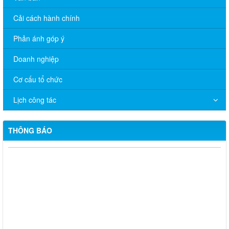
Cải cách hành chính
Phản ánh góp ý
Doanh nghiệp
Cơ cấu tổ chức
Lịch công tác
THÔNG BÁO
Quyết định 672/QĐ-UBND về việc cho phép chuyển mục đích
sử dụng đất ông Nguyễn Hữu Minh và bà Hồ Thị Xô
Quyết định 671/QĐ-UBND về việc cho phép chuyển mục đích
sử dụng đất bà Nguyễn Thị Cuối
Quyết định 669/QĐ-UBND Phê duyệt điều chỉnh tổng thể quy
hoạch chi tiết tỷ lệ 1/500 Phân hiệu Trường Đại học Lâm nghiệp