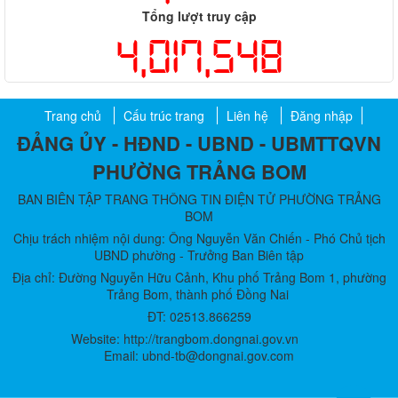
Tổng lượt truy cập
4,017,548
Trang chủ
Cấu trúc trang
Liên hệ
Đăng nhập
ĐẢNG ỦY - HĐND - UBND - UBMTTQVN
PHƯỜNG TRẢNG BOM
BAN BIÊN TẬP TRANG THÔNG TIN ĐIỆN TỬ PHƯỜNG TRẢNG
BOM
Chịu trách nhiệm nội dung: Ông Nguyễn Văn Chiến - Phó Chủ tịch
UBND phường - Trưởng Ban Biên tập
Địa chỉ: Đường Nguyễn Hữu Cảnh, Khu phố Trảng Bom 1, phường
Trảng Bom, thành phố Đồng Nai
ĐT: 02513.866259
Website: http://trangbom.dongnai.gov.vn
Email: ubnd-tb@dongnai.gov.com