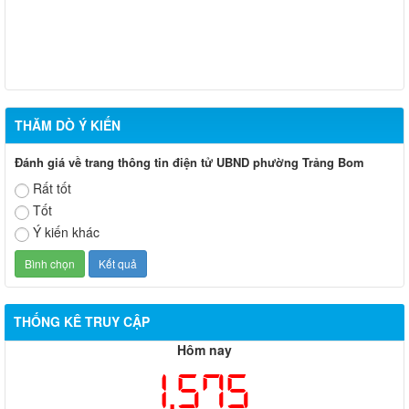
tại tỉnh Đồng Nai
Quyết định 668/QĐ-UBND về việc cho phép chuyển mục đích
sử dụng đất bà Nguyễn Thị Hoài
THĂM DÒ Ý KIẾN
Đánh giá về trang thông tin điện tử UBND phường Trảng Bom
Rất tốt
Tốt
Ý kiến khác
THỐNG KÊ TRUY CẬP
Hôm nay
1,575