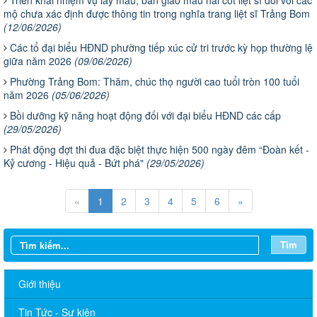
Triển khai nhiệm vụ lấy mẫu, bàn giao mẫu hài cốt liệt sĩ đối với các
mộ chưa xác định được thông tin trong nghĩa trang liệt sĩ Trảng Bom
(12/06/2026)
Các tổ đại biểu HĐND phường tiếp xúc cử tri trước kỳ họp thường lệ
giữa năm 2026
(09/06/2026)
Phường Trảng Bom: Thăm, chúc thọ người cao tuổi tròn 100 tuổi
năm 2026
(05/06/2026)
Bồi dưỡng kỹ năng hoạt động đối với đại biểu HĐND các cấp
(29/05/2026)
Phát động đợt thi đua đặc biệt thực hiện 500 ngày đêm “Đoàn kết -
Kỷ cương - Hiệu quả - Bứt phá"
(29/05/2026)
«
1
2
3
4
5
6
»
Tìm
Giới thiệu
Tin Tức - Sự kiện