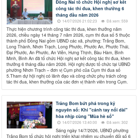
Đồng Nai tổ chức Hội nghị sơ kết
công tác thi đua, khen thưởng 6
tháng đầu năm 2026
14/07/2026 21:02:23
Đã xem: 559
Thực hiện chương trình công tác thi đua, khen thưởng năm
2026, chiều ngày 14 tháng 7 năm 2026, cụm thi đua số 5 thuộc
thành phố Đồng Nai gồm UBND các xã, phường: Trảng Bom,
Long Thành, Nhơn Trạch, Long Phước, Phước An, Phước Thái,
Đại Phước, An Phước, An Viễn, Hưng Thịnh, Bàu Hàm, Bình
Minh, Bình An đã tổ chức Hội nghị sơ kết công tác thi đua, khen
thưởng 6 tháng đầu năm 2026. Hội nghị được tổ chức tại UBND
phường Nhơn Trạch – đơn vị Cụm phó của Cụm thi đua số
5.Tham dự hội nghị có lãnh đạo và công chức phụ trách công
tác thi đua, khen thưởng của các đơn vị thành viên trong Cụm.
Trảng Bom bứt phá trong kỷ
nguyên số: Khi "cánh tay nối dài"
hòa nhịp cùng "Mùa hè số"
14/07/2026 13:40:00
Đã xem: 302
Sáng ngày 14/7/2026, UBND phường
Trảng Bom tổ chức hội nghị triển khai nhiệm vụ chuyển đổi số 6