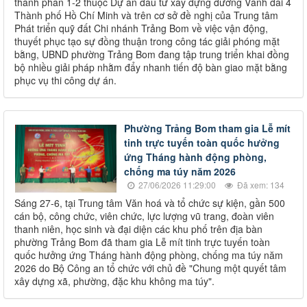
thành phần 1-2 thuộc Dự án đầu tư xây dựng đường Vành đai 4
Thành phố Hồ Chí Minh và trên cơ sở đề nghị của Trung tâm
Phát triển quỹ đất Chi nhánh Trảng Bom về việc vận động,
thuyết phục tạo sự đồng thuận trong công tác giải phóng mặt
bằng, UBND phường Trảng Bom đang tập trung triển khai đồng
bộ nhiều giải pháp nhằm đẩy nhanh tiến độ bàn giao mặt bằng
phục vụ thi công dự án.
Phường Trảng Bom tham gia Lễ mít
tinh trực tuyến toàn quốc hưởng
ứng Tháng hành động phòng,
chống ma túy năm 2026
27/06/2026 11:29:00
Đã xem: 134
Sáng 27-6, tại Trung tâm Văn hoá và tổ chức sự kiện, gần 500
cán bộ, công chức, viên chức, lực lượng vũ trang, đoàn viên
thanh niên, học sinh và đại diện các khu phố trên địa bàn
phường Trảng Bom đã tham gia Lễ mít tinh trực tuyến toàn
quốc hưởng ứng Tháng hành động phòng, chống ma túy năm
2026 do Bộ Công an tổ chức với chủ đề "Chung một quyết tâm
xây dựng xã, phường, đặc khu không ma túy".