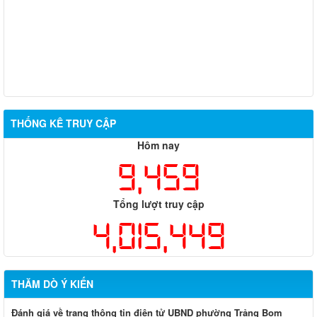
THỐNG KÊ TRUY CẬP
Hôm nay
9,459
Tổng lượt truy cập
4,015,449
THĂM DÒ Ý KIẾN
Đánh giá về trang thông tin điện tử UBND phường Trảng Bom