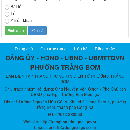
Rất tốt
Tốt
Ý kiến khác
Trang chủ
Cấu trúc trang
Liên hệ
Đăng nhập
ĐẢNG ỦY - HĐND - UBND - UBMTTQVN
PHƯỜNG TRẢNG BOM
BAN BIÊN TẬP TRANG THÔNG TIN ĐIỆN TỬ PHƯỜNG TRẢNG
BOM
Chịu trách nhiệm nội dung: Ông Nguyễn Văn Chiến - Phó Chủ tịch
UBND phường - Trưởng Ban Biên tập
Địa chỉ: Đường Nguyễn Hữu Cảnh, Khu phố Trảng Bom 1, phường
Trảng Bom, thành phố Đồng Nai
ĐT: 02513.866259
Website: http://trangbom.dongnai.gov.vn
Email: ubnd-tb@dongnai.gov.com