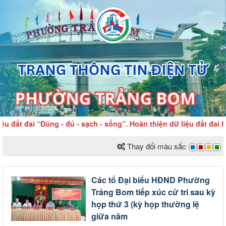
ai “Đúng - đủ - sạch - sống”. Hoàn thiện dữ liệu đất đai hôm na
Thay đổi màu sắc
Các tổ Đại biểu HĐND Phường
Trảng Bom tiếp xúc cử tri sau kỳ
họp thứ 3 (kỳ họp thường lệ
giữa năm