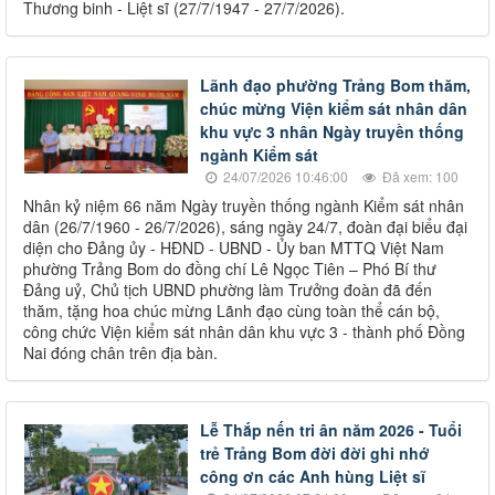
Thương binh - Liệt sĩ (27/7/1947 - 27/7/2026).
Lãnh đạo phường Trảng Bom thăm,
chúc mừng Viện kiểm sát nhân dân
khu vực 3 nhân Ngày truyền thống
ngành Kiểm sát
24/07/2026 10:46:00
Đã xem: 100
Nhân kỷ niệm 66 năm Ngày truyền thống ngành Kiểm sát nhân
dân (26/7/1960 - 26/7/2026), sáng ngày 24/7, đoàn đại biểu đại
diện cho Đảng ủy - HĐND - UBND - Ủy ban MTTQ Việt Nam
phường Trảng Bom do đồng chí Lê Ngọc Tiên – Phó Bí thư
Đảng uỷ, Chủ tịch UBND phường làm Trưởng đoàn đã đến
thăm, tặng hoa chúc mừng Lãnh đạo cùng toàn thể cán bộ,
công chức Viện kiểm sát nhân dân khu vực 3 - thành phố Đồng
Nai đóng chân trên địa bàn.
Lễ Thắp nến tri ân năm 2026 - Tuổi
trẻ Trảng Bom đời đời ghi nhớ
công ơn các Anh hùng Liệt sĩ