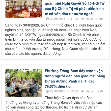
quán triệt Nghị Quyết Số 10-NQ/TW
của Bộ Chính Trị về phát triển kinh
tế có vốn đầu tư nước ngoài
30/06/2026 13:31:00
Đã xem: 269
Sáng ngày 30/6/2026, Bộ Chính trị tổ chức Hội nghị toàn quốc
nghiên cứu, học tập, quán triệt và triển khai thực hiện Nghị
quyết số 10-NQ/TW ngày 8/6/2026 của Bộ Chính trị về phát
triển kinh tế có vốn đầu tư nước ngoài. Hội nghị được được tổ
chức theo hình thức trực tiếp kết hợp trực tuyến, kết nối từ điểm
cầu chính từ Hội trường Diên Hồng, Nhà Quốc hội đến các điểm
cầu của các bộ, ngành, địa phương.
Phường Trảng Bom đẩy mạnh vận
động người dân bàn giao mặt bằng
Dự án đường Vành đai 4, đạt
76,57% diện tích
27/06/2026 17:53:00
Đã xem: 220
Thực hiện Quyết định của Ban
Thường vụ Đảng ủy phường Trảng Bom về việc thành lập các
Tổ vận động công tác bồi thường, hỗ trợ, tái định cư Dự án