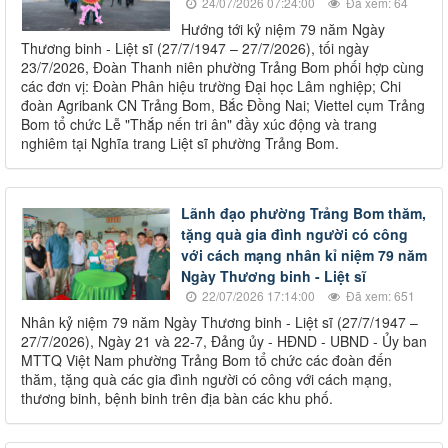
24/07/2026 07:24:00
Đã xem: 64
Hướng tới kỷ niệm 79 năm Ngày
Thương binh - Liệt sĩ (27/7/1947 – 27/7/2026), tối ngày
23/7/2026, Đoàn Thanh niên phường Trảng Bom phối hợp cùng
các đơn vị: Đoàn Phân hiệu trường Đại học Lâm nghiệp; Chi
đoàn Agribank CN Trảng Bom, Bắc Đồng Nai; Viettel cụm Trảng
Bom tổ chức Lễ "Thắp nến tri ân" đầy xúc động và trang
nghiêm tại Nghĩa trang Liệt sĩ phường Trảng Bom.
Lãnh đạo phường Trảng Bom thăm,
tặng quà gia đình người có công
với cách mạng nhân kỉ niệm 79 năm
Ngày Thương binh - Liệt sĩ
22/07/2026 17:14:00
Đã xem: 651
Nhân kỷ niệm 79 năm Ngày Thương binh - Liệt sĩ (27/7/1947 –
27/7/2026), Ngày 21 và 22-7, Đảng ủy - HĐND - UBND - Ủy ban
MTTQ Việt Nam phường Trảng Bom tổ chức các đoàn đến
thăm, tặng quà các gia đình người có công với cách mạng,
thương binh, bệnh binh trên địa bàn các khu phố.