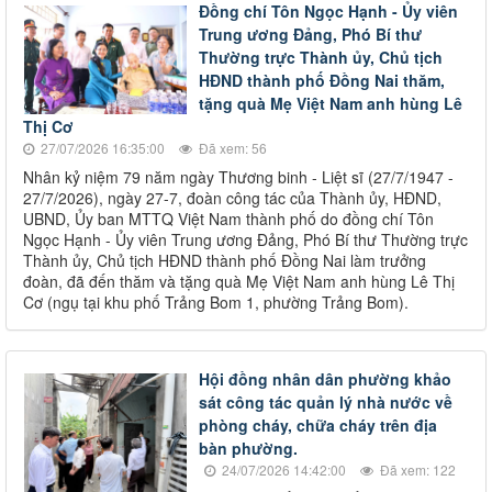
Đồng chí Tôn Ngọc Hạnh - Ủy viên
Trung ương Đảng, Phó Bí thư
Thường trực Thành ủy, Chủ tịch
HĐND thành phố Đồng Nai thăm,
tặng quà Mẹ Việt Nam anh hùng Lê
Thị Cơ
27/07/2026 16:35:00
Đã xem: 56
Nhân kỷ niệm 79 năm ngày Thương binh - Liệt sĩ (27/7/1947 -
27/7/2026), ngày 27-7, đoàn công tác của Thành ủy, HĐND,
UBND, Ủy ban MTTQ Việt Nam thành phố do đồng chí Tôn
Ngọc Hạnh - Ủy viên Trung ương Đảng, Phó Bí thư Thường trực
Thành ủy, Chủ tịch HĐND thành phố Đồng Nai làm trưởng
đoàn, đã đến thăm và tặng quà Mẹ Việt Nam anh hùng Lê Thị
Cơ (ngụ tại khu phố Trảng Bom 1, phường Trảng Bom).
Hội đồng nhân dân phường khảo
sát công tác quản lý nhà nước về
phòng cháy, chữa cháy trên địa
bàn phường.
24/07/2026 14:42:00
Đã xem: 122