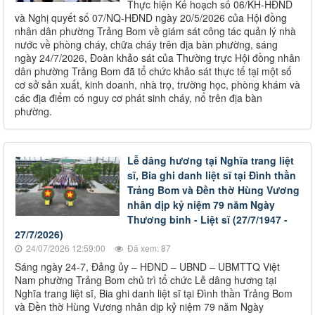
Thực hiện Kế hoạch số 06/KH-HĐND
và Nghị quyết số 07/NQ-HĐND ngày 20/5/2026 của Hội đồng
nhân dân phường Trảng Bom về giám sát công tác quản lý nhà
nước về phòng cháy, chữa cháy trên địa bàn phường, sáng
ngày 24/7/2026, Đoàn khảo sát của Thường trực Hội đồng nhân
dân phường Trảng Bom đã tổ chức khảo sát thực tế tại một số
cơ sở sản xuất, kinh doanh, nhà trọ, trường học, phòng khám và
các địa điểm có nguy cơ phát sinh cháy, nổ trên địa bàn
phường.
Lễ dâng hương tại Nghĩa trang liệt
sĩ, Bia ghi danh liệt sĩ tại Đình thần
Trảng Bom và Đền thờ Hùng Vương
nhân dịp kỷ niệm 79 năm Ngày
Thương binh - Liệt sĩ (27/7/1947 -
27/7/2026)
24/07/2026 12:59:00
Đã xem: 87
Sáng ngày 24-7, Đảng ủy – HĐND – UBND – UBMTTQ Việt
Nam phường Trảng Bom chủ trì tổ chức Lễ dâng hương tại
Nghĩa trang liệt sĩ, Bia ghi danh liệt sĩ tại Đình thần Trảng Bom
và Đền thờ Hùng Vương nhân dịp kỷ niệm 79 năm Ngày