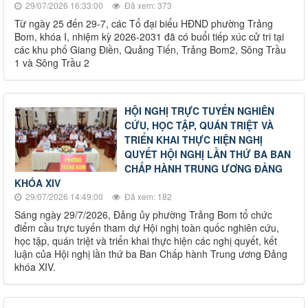
29/07/2026 16:33:00
Đã xem: 373
Từ ngày 25 đến 29-7, các Tổ đại biểu HĐND phường Trảng
Bom, khóa I, nhiệm kỳ 2026-2031 đã có buổi tiếp xúc cử tri tại
các khu phố Giang Điền, Quảng Tiến, Trảng Bom2, Sông Trầu
1 và Sông Trầu 2
HỘI NGHỊ TRỰC TUYẾN NGHIÊN
CỨU, HỌC TẬP, QUÁN TRIỆT VÀ
TRIỂN KHAI THỰC HIỆN NGHỊ
QUYẾT HỘI NGHỊ LẦN THỨ BA BAN
CHẤP HÀNH TRUNG ƯƠNG ĐẢNG
KHÓA XIV
29/07/2026 14:49:00
Đã xem: 182
Sáng ngày 29/7/2026, Đảng ủy phường Trảng Bom tổ chức
điểm cầu trực tuyến tham dự Hội nghị toàn quốc nghiên cứu,
học tập, quán triệt và triển khai thực hiện các nghị quyết, kết
luận của Hội nghị lần thứ ba Ban Chấp hành Trung ương Đảng
khóa XIV.