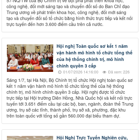
57-NQ/TW của Bộ Chính trị về đột phá phát triển khoa học,
công nghệ, đổi mới sáng tạo và chuyển đổi số do Ban Chỉ đạo
Trung ương về phát triển khoa học, công nghệ, đổi mới sáng
tạo và chuyển đổi số tổ chức bằng hình thức trực tiếp và kết nối
trực tuyến đến hơn 3.600 điểm cầu trên cả nước.
Hội nghị Toàn quốc sơ kết 1 năm
vận hành mô hình tổ chức tổng thể
của hệ thống chính trị, mô hình
chính quyền 3 cấp
01/07/2026 14:16:00
Đã xem: 226
Sáng 1/7, tại Hà Nội, Bộ Chính trị tổ chức Hội nghị toàn quốc sơ
kết 1 năm vận hành mô hình tổ chức tổng thể của hệ thống
chính trị, mô hình chính quyền 3 cấp. Hội nghị được tổ chức
trực tiếp tại Hội trường Diên Hồng, Nhà Quốc hội và kết nối trực
tuyến tới 3.651 điểm cầu tại các bộ, ban, ngành, đoàn thể Trung
ương, trụ sở các tỉnh, thành phố, trụ sở xã, phường, đặc khu
trên toàn quốc với tổng số gần 560.000 đại biểu tham dự.
Hội Nghị Trực Tuyến Nghiên cứu,