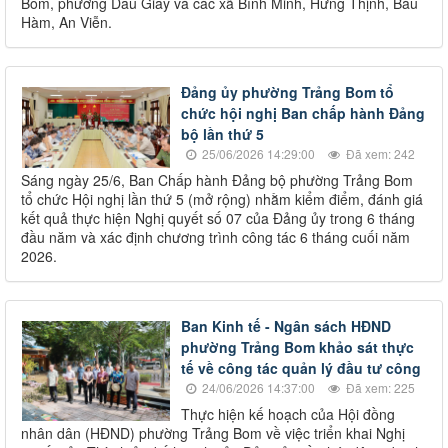
Bom, phường Dầu Giây và các xã Bình Minh, Hưng Thịnh, Bàu
Hàm, An Viễn.
Đảng ủy phường Trảng Bom tổ
chức hội nghị Ban chấp hành Đảng
bộ lần thứ 5
25/06/2026 14:29:00
Đã xem: 242
Sáng ngày 25/6, Ban Chấp hành Đảng bộ phường Trảng Bom
tổ chức Hội nghị lần thứ 5 (mở rộng) nhằm kiểm điểm, đánh giá
kết quả thực hiện Nghị quyết số 07 của Đảng ủy trong 6 tháng
đầu năm và xác định chương trình công tác 6 tháng cuối năm
2026.
Ban Kinh tế - Ngân sách HĐND
phường Trảng Bom khảo sát thực
tế về công tác quản lý đầu tư công
24/06/2026 14:37:00
Đã xem: 225
Thực hiện kế hoạch của Hội đồng
nhân dân (HĐND) phường Trảng Bom về việc triển khai Nghị