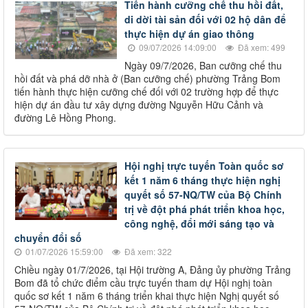
Tiến hành cưỡng chế thu hồi đất,
di dời tài sản đối với 02 hộ dân để
thực hiện dự án giao thông
09/07/2026 14:09:00
Đã xem: 499
Ngày 09/7/2026, Ban cưỡng chế thu
hồi đất và phá dỡ nhà ở (Ban cưỡng chế) phường Trảng Bom
tiến hành thực hiện cưỡng chế đối với 02 trường hợp để thực
hiện dự án đầu tư xây dựng đường Nguyễn Hữu Cảnh và
đường Lê Hồng Phong.
Hội nghị trực tuyến Toàn quốc sơ
kết 1 năm 6 tháng thực hiện nghị
quyết số 57-NQ/TW của Bộ Chính
trị về đột phá phát triển khoa học,
công nghệ, đổi mới sáng tạo và
chuyển đổi số
01/07/2026 15:59:00
Đã xem: 322
Chiều ngày 01/7/2026, tại Hội trường A, Đảng ủy phường Trảng
Bom đã tổ chức điểm cầu trực tuyến tham dự Hội nghị toàn
quốc sơ kết 1 năm 6 tháng triển khai thực hiện Nghị quyết số