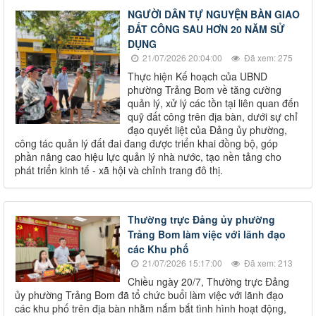
NGƯỜI DÂN TỰ NGUYỆN BÀN GIAO
ĐẤT CÔNG SAU HƠN 20 NĂM SỬ
DỤNG
21/07/2026 20:04:00
Đã xem: 275
Thực hiện Kế hoạch của UBND
phường Trảng Bom về tăng cường
quản lý, xử lý các tồn tại liên quan đến
quỹ đất công trên địa bàn, dưới sự chỉ
đạo quyết liệt của Đảng ủy phường,
công tác quản lý đất đai đang được triển khai đồng bộ, góp
phần nâng cao hiệu lực quản lý nhà nước, tạo nền tảng cho
phát triển kinh tế - xã hội và chỉnh trang đô thị.
Thường trực Đảng ủy phường
Trảng Bom làm việc với lãnh đạo
các Khu phố
21/07/2026 15:17:00
Đã xem: 213
Chiều ngày 20/7, Thường trực Đảng
ủy phường Trảng Bom đã tổ chức buổi làm việc với lãnh đạo
các khu phố trên địa bàn nhằm nắm bắt tình hình hoạt động,