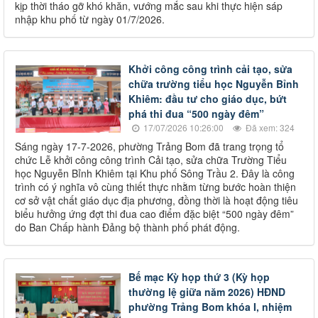
kịp thời tháo gỡ khó khăn, vướng mắc sau khi thực hiện sáp
nhập khu phố từ ngày 01/7/2026.
Khởi công công trình cải tạo, sửa
chữa trường tiểu học Nguyễn Bỉnh
Khiêm: đầu tư cho giáo dục, bứt
phá thi đua “500 ngày đêm”
17/07/2026 10:26:00
Đã xem: 324
Sáng ngày 17-7-2026, phường Trảng Bom đã trang trọng tổ
chức Lễ khởi công công trình Cải tạo, sửa chữa Trường Tiểu
học Nguyễn Bỉnh Khiêm tại Khu phố Sông Trầu 2. Đây là công
trình có ý nghĩa vô cùng thiết thực nhằm từng bước hoàn thiện
cơ sở vật chất giáo dục địa phương, đồng thời là hoạt động tiêu
biểu hưởng ứng đợt thi đua cao điểm đặc biệt “500 ngày đêm”
do Ban Chấp hành Đảng bộ thành phố phát động.
Bế mạc Kỳ họp thứ 3 (Kỳ họp
thường lệ giữa năm 2026) HĐND
phường Trảng Bom khóa I, nhiệm