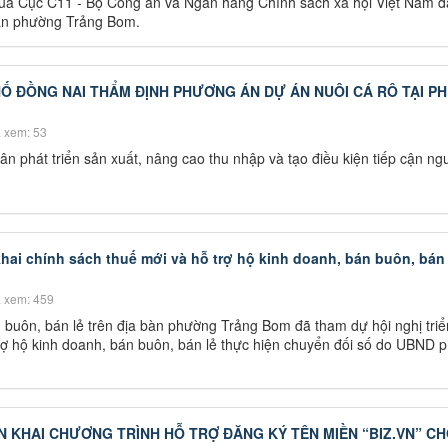
của Cục C11 - Bộ Công an và Ngân hàng Chính sách xã hội Việt Nam đ
a bàn phường Trảng Bom.
Ố ĐỒNG NAI THẨM ĐỊNH PHƯƠNG ÁN DỰ ÁN NUÔI CÁ RÔ TẠI 
 xem: 53
ân phát triển sản xuất, nâng cao thu nhập và tạo điều kiện tiếp cận n
hai chính sách thuế mới và hỗ trợ hộ kinh doanh, bán buôn, bán 
 xem: 459
buôn, bán lẻ trên địa bàn phường Trảng Bom đã tham dự hội nghị triể
trợ hộ kinh doanh, bán buôn, bán lẻ thực hiện chuyển đối số do UBND 
N KHAI CHƯƠNG TRÌNH HỖ TRỢ ĐĂNG KÝ TÊN MIỀN “BIZ.VN” C