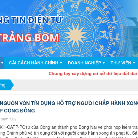
CẢI CÁCH HÀNH CHÍNH
DOANH NGHIỆP
THƯ VIỆN
▼
▼
▼
▼
Chung tay xây dựng cơ sở dữ liệu đất đai “Đúng - 
ờng
Ả NGUỒN VỐN TÍN DỤNG HỖ TRỢ NGƯỜI CHẤP HÀNH XON
ẬP CỘNG ĐỒNG
 xem: 589
KH-CATP-PC10 của Công an thành phố Đồng Nai về phối hợp kiểm tra
ng Chính phủ về tín dụng đối với người chấp hành xong án phạt tù. S