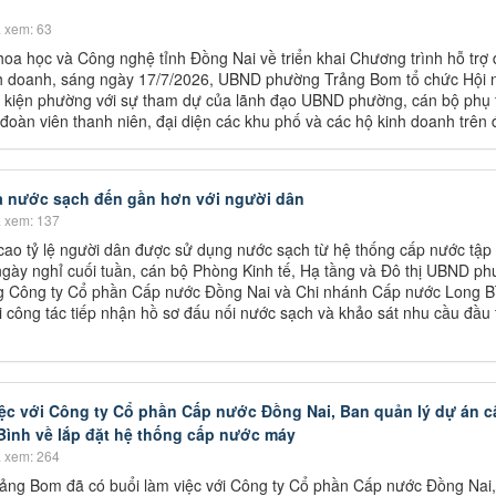
 xem: 63
oa học và Công nghệ tỉnh Đồng Nai về triển khai Chương trình hỗ trợ
inh doanh, sáng ngày 17/7/2026, UBND phường Trảng Bom tổ chức Hội n
ự kiện phường với sự tham dự của lãnh đạo UBND phường, cán bộ phụ 
đoàn viên thanh niên, đại diện các khu phố và các hộ kinh doanh trên 
a nước sạch đến gần hơn với người dân
 xem: 137
ao tỷ lệ người dân được sử dụng nước sạch từ hệ thống cấp nước tập 
ngày nghỉ cuối tuần, cán bộ Phòng Kinh tế, Hạ tầng và Đô thị UBND p
g Công ty Cổ phần Cấp nước Đồng Nai và Chi nhánh Cấp nước Long Bì
ai công tác tiếp nhận hồ sơ đấu nối nước sạch và khảo sát nhu cầu đầu
c với Công ty Cổ phần Cấp nước Đồng Nai, Ban quản lý dự án c
ình về lắp đặt hệ thống cấp nước máy
 xem: 264
ảng Bom đã có buổi làm việc với Công ty Cổ phần Cấp nước Đồng Nai