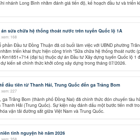
hi nhánh Long Bình nhằm đánh giá tiến độ, kế hoạch đầu tư và triển k
ự án sửa chữa hệ thống thoát nước trên tuyến Quốc lộ 1A
 xem: 168
Cổ phần Đầu tư Đồng Thuận đã có buổi làm việc với UBND phường Trả
 nhằm triển khai thực hiện công trình "Sửa chữa hệ thống thoát nước (
 Km1851+714 (đại tu) thuộc dự án Đầu tư Xây dựng tuyến Quốc lộ 1 
 dự kiến sẽ chính thức khởi công xây dựng trong tháng 07/2026.
 tế đầu tiên từ Thanh Hải, Trung Quốc đến ga Trảng Bom
 xem: 227
, ga Trảng Bom (thành phố Đồng Nai) đã chính thức đón chuyến tàu hà
nh Thanh Hải (Trung Quốc). Sự kiện này đánh dấu một bước tiến mới tr
u hóa vận tải đường sắt giữa Việt Nam và Trung Quốc.
 niên tình nguyện hè năm 2026
 xem: 358