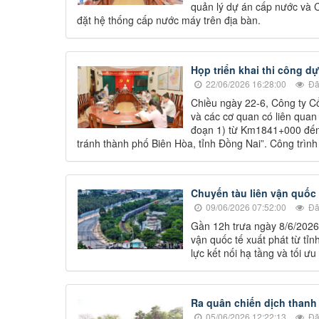
quản lý dự án cấp nước và C
đặt hệ thống cấp nước máy trên địa bàn.
Họp triển khai thi công d
22/06/2026 16:28:00
Đã
Chiều ngày 22-6, Công ty 
và các cơ quan có liên quan
đoạn 1) từ Km1841+000 đến
tránh thành phố Biên Hòa, tỉnh Đồng Nai”. Công trình
Chuyến tàu liên vận quốc
09/06/2026 07:52:00
Đã
Gần 12h trưa ngày 8/6/2026
vận quốc tế xuất phát từ tỉ
lực kết nối hạ tầng và tối ư
Ra quân chiến dịch thanh
05/06/2026 12:22:13
Đã