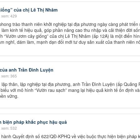
iống” của chị Lê Thị Nhâm
 xem: 429
hong trào thanh niên khởi nghiệp tại địa phương ngày càng phát triể
 làm kinh tế hiệu quả, góp phần nâng cao thu nhập và cải thiện đời số
h “Vườn ươm cây giống” của chị Lê Thị Nhâm (ấp 12A) là một điển hìn
 dám nghĩ, dám làm, mạnh dạn đổi mới tư duy sản xuất của thanh niên n
của anh Trần Đình Luyện
 xem: 365
 lập thân, lập nghiệp tại địa phương, anh Trần Đình Luyện (ấp Quảng P
biểu với mô hình “Vườn rau sạch” mang lại hiệu quả kinh tế ổn định v
bền vững.
n biện pháp khắc phục hậu quả
 xem: 532
hành Quyết định số 622/QĐ-KPHQ về việc buộc thực hiện biện pháp 