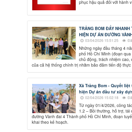
phục hậu quả đối với hành v
TRẢNG BOM ĐẨY NHANH 
HIỆN DỰ ÁN ĐƯỜNG VÀNH
03/04/2026 15:51:25
Đã
Những ngày đầu tháng 4 nă
phố Hồ Chí Minh (đoạn qua đ
chủ động, trách nhiệm cao, 
của cả hệ thống chính trị nhằm bảo đảm tiến độ thực
Xã Trảng Bom - Quyết liệt 
hiện Dự án đầu tư xây dự
02/04/2026 15:02:18
Đã
Từ ngày 01/4/2026, công tác
1.2 – Bồi thường, hỗ trợ, t
đường Vành đai 4 Thành phố Hồ Chí Minh, đoạn tuyến
khai theo kế hoạch.