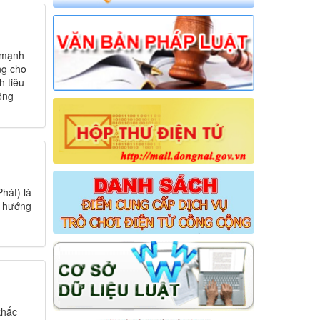
n mạnh
ng cho
h tiêu
ông
hát) là
à hướng
khắc