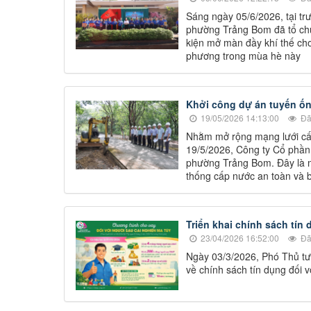
Sáng ngày 05/6/2026, tại 
phường Trảng Bom đã tổ chứ
kiện mở màn đầy khí thế cho
phương trong mùa hè này
Khởi công dự án tuyến ố
19/05/2026 14:13:00
Đã
Nhằm mở rộng mạng lưới cấp
19/5/2026, Công ty Cổ phần
phường Trảng Bom. Đây là m
thống cấp nước an toàn và b
Triển khai chính sách tín
23/04/2026 16:52:00
Đã
Ngày 03/3/2026, Phó Thủ t
về chính sách tín dụng đối v