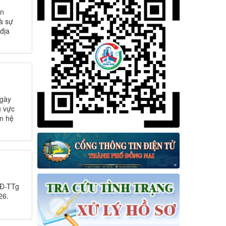
àn
à sự
địa
ngày
u vực
n hệ
QĐ-TTg
26.