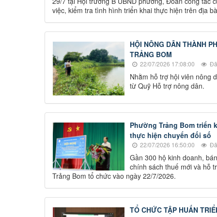
29/7 tại Hội trường B UBND phường, Đoàn công tác 
việc, kiểm tra tình hình triển khai thực hiện trên đị
HỘI NÔNG DÂN THÀNH PH
TRẢNG BOM
22/07/2026 17:08:00
Đã
Nhằm hỗ trợ hội viên nông d
từ Quỹ Hỗ trợ nông dân.
Phường Trảng Bom triển k
thực hiện chuyển đối số
22/07/2026 16:50:00
Đã
Gần 300 hộ kinh doanh, bán 
chính sách thuế mới và hỗ 
Trảng Bom tổ chức vào ngày 22/7/2026.
TỔ CHỨC TẬP HUẤN TRIỂ