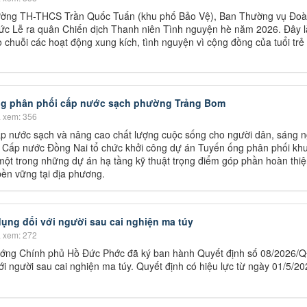
trường TH-THCS Trần Quốc Tuấn (khu phố Bảo Vệ), Ban Thường vụ Đo
c Lễ ra quân Chiến dịch Thanh niên Tình nguyện hè năm 2026. Đây l
 chuỗi các hoạt động xung kích, tình nguyện vì cộng đồng của tuổi trẻ 
ng phân phối cấp nước sạch phường Trảng Bom
 xem: 356
 nước sạch và nâng cao chất lượng cuộc sống cho người dân, sáng 
 Cấp nước Đồng Nai tổ chức khởi công dự án Tuyến ống phân phối kh
ột trong những dự án hạ tầng kỹ thuật trọng điểm góp phần hoàn thiệ
ền vững tại địa phương.
 dụng đối với người sau cai nghiện ma túy
 xem: 272
ướng Chính phủ Hồ Đức Phớc đã ký ban hành Quyết định số 08/2026/
ới người sau cai nghiện ma túy. Quyết định có hiệu lực từ ngày 01/5/20