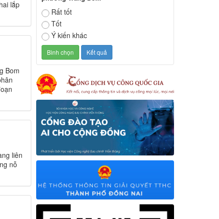
hai lắp
Rất tốt
Tốt
Ý kiến khác
ng Bom
phân
đoạn
ng liên
ong nỗ