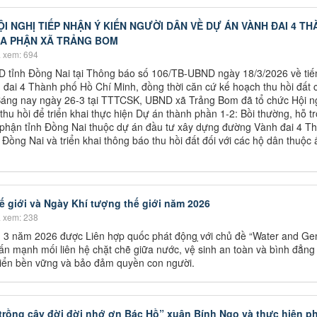
 NGHỊ TIẾP NHẬN Ý KIẾN NGƯỜI DÂN VỀ DỰ ÁN VÀNH ĐAI 4 TH
ĐỊA PHẬN XÃ TRẢNG BOM
 xem: 694
D tỉnh Đồng Nai tại Thông báo số 106/TB-UBND ngày 18/3/2026 về tiế
 đai 4 Thành phố Hồ Chí Minh, đồng thời căn cứ kế hoạch thu hồi đất 
 Sáng nay ngày 26-3 tại TTTCSK, UBND xã Trảng Bom đã tổ chức Hội n
thu hồi để triển khai thực hiện Dự án thành phần 1-2: Bồi thường, hỗ trợ
 phận tỉnh Đồng Nai thuộc dự án đầu tư xây dựng đường Vành đai 4 T
ồng Nai và triển khai thông báo thu hồi đất đối với các hộ dân thuộc 
giới và Ngày Khí tượng thế giới năm 2026
 xem: 238
g 3 năm 2026 được Liên hợp quốc phát động ̣với chủ đề “Water and Gen
ấn mạnh mối liên hệ chặt chẽ giữa nước, vệ sinh an toàn và bình đẳng 
triển bền vững và bảo đảm quyền con người.
t trồng cây đời đời nhớ ơn Bác Hồ” xuân Bính Ngọ và thực hiện 