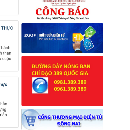
N THỰC
 Thành
nh thần
o cuộc
thực
phần
dựng
riển