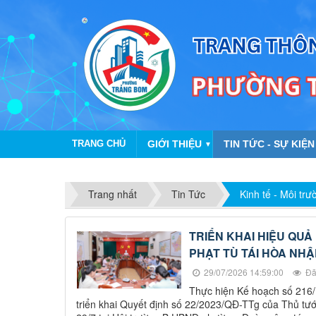
TRANG CHỦ
GIỚI THIỆU
TIN TỨC - SỰ KIỆN
▼
Trang nhất
Tin Tức
Kinh tế - Môi trư
TRIỂN KHAI HIỆU QU
PHẠT TÙ TÁI HÒA NH
29/07/2026 14:59:00
Đã
Thực hiện Kế hoạch số 216/
triển khai Quyết định số 22/2023/QĐ-TTg của Thủ tướ