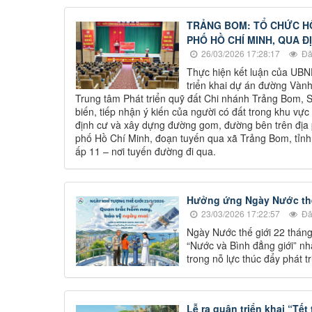
TRẢNG BOM: TỔ CHỨC HỘI
PHỐ HỒ CHÍ MINH, QUA 
26/03/2026 17:28:17
Đã
Thực hiện kết luận của UBN
triển khai dự án đường Vành
Trung tâm Phát triển quỹ đất Chi nhánh Trảng Bom,
biến, tiếp nhận ý kiến của người có đất trong khu vực 
định cư và xây dựng đường gom, đường bên trên địa
phố Hồ Chí Minh, đoạn tuyến qua xã Trảng Bom, tỉnh Đ
ấp 11 – nơi tuyến đường đi qua.
Hưởng ứng Ngày Nước thế 
23/03/2026 17:22:57
Đã
Ngày Nước thế giới 22 thán
“Nước và Bình đẳng giới” nh
trong nỗ lực thúc đẩy phát 
Lễ ra quân triển khai “Tế