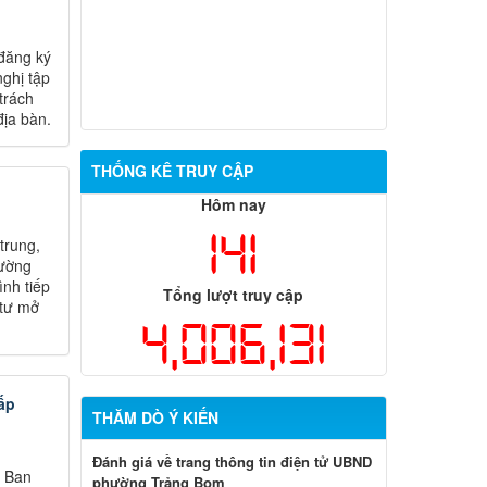
 đăng ký
ghị tập
trách
địa bàn.
THỐNG KÊ TRUY CẬP
Hôm nay
141
trung,
hường
nh tiếp
Tổng lượt truy cập
 tư mở
4,006,131
ấp
THĂM DÒ Ý KIẾN
Đánh giá về trang thông tin điện tử UBND
, Ban
phường Trảng Bom