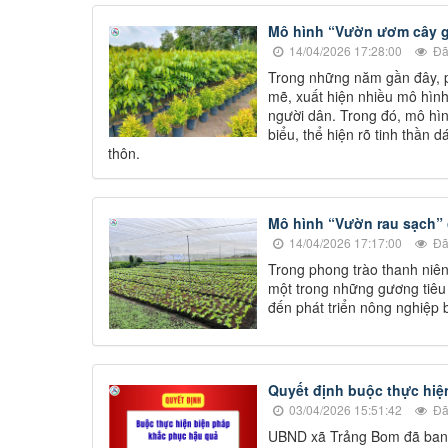
Mô hình “Vườn ươm cây g
14/04/2026 17:28:00
Đã
Trong những năm gần đây, p
mẽ, xuất hiện nhiều mô hình
người dân. Trong đó, mô hìn
biểu, thể hiện rõ tinh thần
thôn.
Mô hình “Vườn rau sạch” 
14/04/2026 17:17:00
Đã
Trong phong trào thanh niên
một trong những gương tiêu 
đến phát triển nông nghiệp 
Quyết định buộc thực hiệ
03/04/2026 15:51:42
Đã
UBND xã Trảng Bom đã ban 