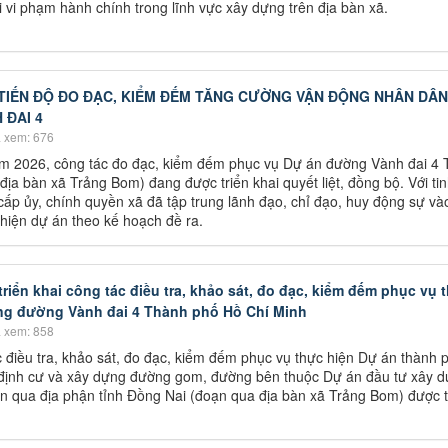
i vi phạm hành chính trong lĩnh vực xây dựng trên địa bàn xã.
TIẾN ĐỘ ĐO ĐẠC, KIỂM ĐẾM TĂNG CƯỜNG VẬN ĐỘNG NHÂN DÂ
 ĐAI 4
 xem: 676
m 2026, công tác đo đạc, kiểm đếm phục vụ Dự án đường Vành đai 4
ịa bàn xã Trảng Bom) đang được triển khai quyết liệt, đồng bộ. Với ti
cấp ủy, chính quyền xã đã tập trung lãnh đạo, chỉ đạo, huy động sự và
 hiện dự án theo kế hoạch đề ra.
triển khai công tác điều tra, khảo sát, đo đạc, kiểm đếm phục vụ 
ng đường Vành đai 4 Thành phố Hồ Chí Minh
 xem: 858
 điều tra, khảo sát, đo đạc, kiểm đếm phục vụ thực hiện Dự án thành 
ái định cư và xây dựng đường gom, đường bên thuộc Dự án đầu tư xây 
 qua địa phận tỉnh Đồng Nai (đoạn qua địa bàn xã Trảng Bom) được t