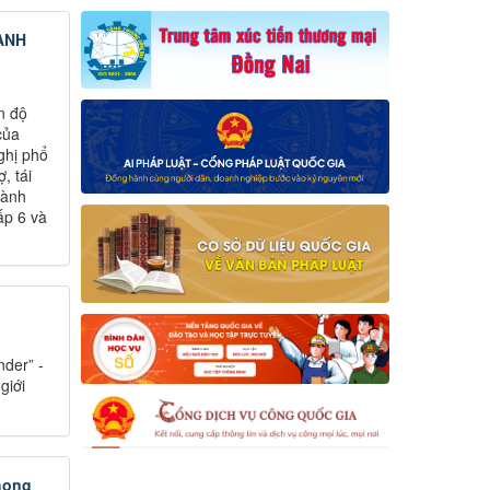
ÀNH
n độ
của
ghị phổ
, tái
hành
ấp 6 và
der” -
giới
phong