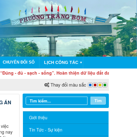
CHUYỂN ĐỔI SỐ
LỊCH CÔNG TÁC
▼
đủ - sạch - sống”. Hoàn thiện dữ liệu đất đai hôm nay – Vì nền 
Thay đổi màu sắc
Tìm
G ÁN
Giới thiệu
 việc
Tin Tức - Sự kiện
áng nay