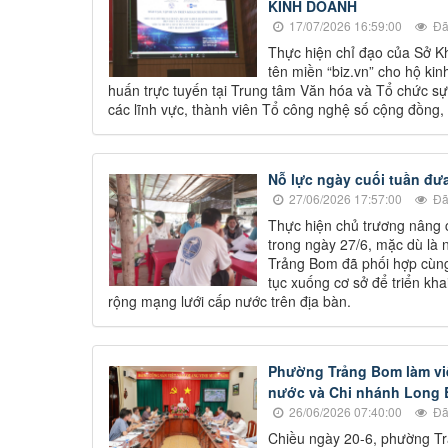
KINH DOANH
17/07/2026 16:59:00
Đã
Thực hiện chỉ đạo của Sở Kh
tên miền “biz.vn” cho hộ k
huấn trực tuyến tại Trung tâm Văn hóa và Tổ chức s
các lĩnh vực, thành viên Tổ công nghệ số cộng đồng, 
Nỗ lực ngày cuối tuần đư
27/06/2026 17:57:00
Đã
Thực hiện chủ trương nâng c
trong ngày 27/6, mặc dù là 
Trảng Bom đã phối hợp cùn
tục xuống cơ sở để triển kh
rộng mạng lưới cấp nước trên địa bàn.
Phường Trảng Bom làm việ
nước và Chi nhánh Long B
26/06/2026 07:40:00
Đã
Chiều ngày 20-6, phường Tr