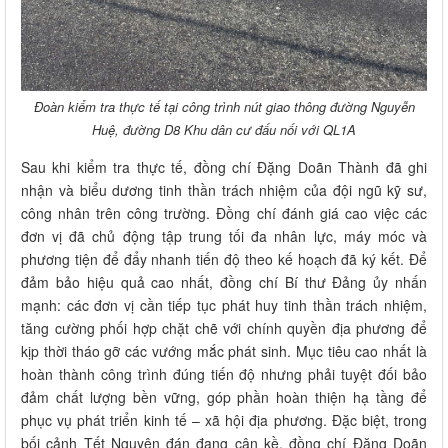
Đoàn kiểm tra thực tế tại công trình nút giao thông đường Nguyễn
Huệ, đường D8 Khu dân cư đấu nối với QL1A
Sau khi kiểm tra thực tế, đồng chí Đặng Doãn Thành đã ghi
nhận và biểu dương tinh thần trách nhiệm của đội ngũ kỹ sư,
công nhân trên công trường. Đồng chí đánh giá cao việc các
đơn vị đã chủ động tập trung tối đa nhân lực, máy móc và
phương tiện để đẩy nhanh tiến độ theo kế hoạch đã ký kết. Để
đảm bảo hiệu quả cao nhất, đồng chí Bí thư Đảng ủy nhấn
mạnh: các đơn vị cần tiếp tục phát huy tinh thần trách nhiệm,
tăng cường phối hợp chặt chẽ với chính quyền địa phương để
kịp thời tháo gỡ các vướng mắc phát sinh. Mục tiêu cao nhất là
hoàn thành công trình đúng tiến độ nhưng phải tuyệt đối bảo
đảm chất lượng bền vững, góp phần hoàn thiện hạ tầng để
phục vụ phát triển kinh tế – xã hội địa phương. Đặc biệt, trong
bối cảnh Tết Nguyên đán đang cận kề, đồng chí Đặng Doãn