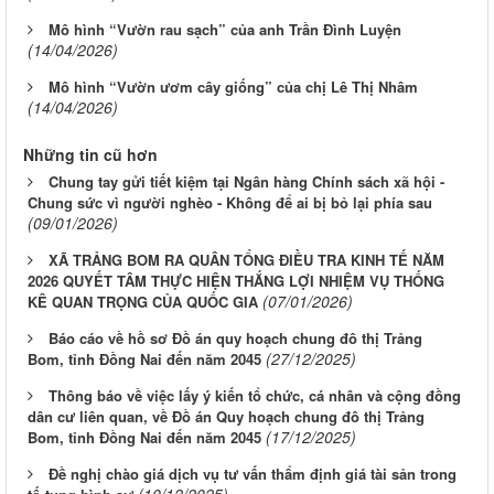
Mô hình “Vườn rau sạch” của anh Trần Đình Luyện
(14/04/2026)
Mô hình “Vườn ươm cây giống” của chị Lê Thị Nhâm
(14/04/2026)
Những tin cũ hơn
Chung tay gửi tiết kiệm tại Ngân hàng Chính sách xã hội -
Chung sức vì người nghèo - Không để ai bị bỏ lại phía sau
(09/01/2026)
XÃ TRẢNG BOM RA QUÂN TỔNG ĐIỀU TRA KINH TẾ NĂM
2026 QUYẾT TÂM THỰC HIỆN THẮNG LỢI NHIỆM VỤ THỐNG
(07/01/2026)
KÊ QUAN TRỌNG CỦA QUỐC GIA
Báo cáo về hồ sơ Đồ án quy hoạch chung đô thị Trảng
(27/12/2025)
Bom, tỉnh Đồng Nai đến năm 2045
Thông báo về việc lấy ý kiến tổ chức, cá nhân và cộng đồng
dân cư liên quan, về Đồ án Quy hoạch chung đô thị Trảng
(17/12/2025)
Bom, tỉnh Đồng Nai đến năm 2045
Đề nghị chào giá dịch vụ tư vấn thẩm định giá tài sản trong