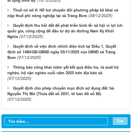
(10/12/2025)
tố tụng hình sự
Thuế cơ sở 6: Hỗ trợ chuyển đổi phương pháp kê khai và
(09/12/2025)
nộp thuế phi nông nghiệp tại xã Trảng Bom
Quyết định thu hồi đất để phát triển kinh tế- xã hội vì lợi ích
quốc gia, công cộng để đầu tư dự án đường Nam Kỳ Khởi
(07/12/2025)
Nghĩa
Quyết định về việc đính chính diện tích tại Điều 1, Quyết
định số 1480/QĐ-UBND ngày 03/11/2025 của UBND xã Trảng
(07/12/2025)
Bom
Thông báo công khai niêm yết kết quả điều tra, rà soát hộ
nghèo, hộ cận nghèo cuối năm 2025 trên địa bàn xã
(07/12/2025)
Quyết định cho phép chuyển mục đích sử dụng đất: bà
Nguyễn Thị Mơ (Thửa đất số 2031, tờ bản đồ số 86)
(07/12/2025)
Tìm