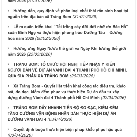
(31/01/2026)
năm 2026
Hướng dẫn, quy định về phân loại chất thải rắn sinh hoạt tại
(31/01/2026)
nguồn trên địa bàn xã Trảng Bom
Lễ ra quân triển khai “Tết trồng cây đời đời nhớ ơn Bác Hồ”
xuân Bính Ngọ và thực hiện phong trào Đường Tàu – Đường
(28/02/2026)
hoa năm 2026
Hưởng ứng Ngày Nước thế giới và Ngày Khí tượng thế giới
(23/03/2026)
năm 2026
TRẢNG BOM: TỔ CHỨC HỘI NGHỊ TIẾP NHẬN Ý KIẾN
NGƯỜI DÂN VỀ DỰ ÁN VÀNH ĐAI 4 THÀNH PHỐ HỒ CHÍ MINH,
(26/03/2026)
QUA ĐỊA PHẬN XÃ TRẢNG BOM
Xã Trảng Bom - Quyết liệt triển khai công tác điều tra, khảo
sát, đo đạc, kiểm đếm phục vụ thực hiện Dự án đầu tư xây
(02/04/2026)
dựng đường Vành đai 4 Thành phố Hồ Chí Minh
TRẢNG BOM ĐẨY NHANH TIẾN ĐỘ ĐO ĐẠC, KIỂM ĐẾM
TĂNG CƯỜNG VẬN ĐỘNG NHÂN DÂN THỰC HIỆN DỰ ÁN
(03/04/2026)
ĐƯỜNG VÀNH ĐAI 4
Quyết định buộc thực hiện biện pháp khắc phục hậu quả
(03/04/2026)