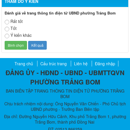
THĂM DÒ Ý KIẾN
Đánh giá về trang thông tin điện tử UBND phường Trảng Bom
Rất tốt
Tốt
Ý kiến khác
Trang chủ
Cấu trúc trang
Liên hệ
Đăng nhập
ĐẢNG ỦY - HĐND - UBND - UBMTTQVN
PHƯỜNG TRẢNG BOM
BAN BIÊN TẬP TRANG THÔNG TIN ĐIỆN TỬ PHƯỜNG TRẢNG
BOM
Chịu trách nhiệm nội dung: Ông Nguyễn Văn Chiến - Phó Chủ tịch
UBND phường - Trưởng Ban Biên tập
Địa chỉ: Đường Nguyễn Hữu Cảnh, Khu phố Trảng Bom 1, phường
Trảng Bom, thành phố Đồng Nai
ĐT: 02513.866259