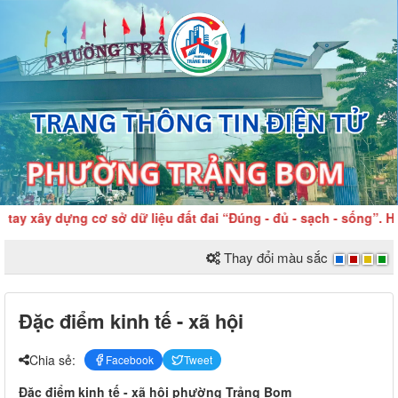
tay xây dựng cơ sở dữ liệu đất đai “Đúng - đủ - sạch - sống”. H
Thay đổi màu sắc
Đặc điểm kinh tế - xã hội
Chia sẻ:
Facebook
Tweet
Đặc điểm kinh tế - xã hội phường Trảng Bom