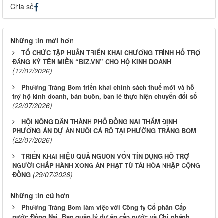
Chia sẻ
Những tin mới hơn
TỔ CHỨC TẬP HUẤN TRIỂN KHAI CHƯƠNG TRÌNH HỖ TRỢ
ĐĂNG KÝ TÊN MIỀN “BIZ.VN” CHO HỘ KINH DOANH
(17/07/2026)
Phường Trảng Bom triển khai chính sách thuế mới và hỗ
trợ hộ kinh doanh, bán buôn, bán lẻ thực hiện chuyển đối số
(22/07/2026)
HỘI NÔNG DÂN THÀNH PHỐ ĐỒNG NAI THẨM ĐỊNH
PHƯƠNG ÁN DỰ ÁN NUÔI CÁ RÔ TẠI PHƯỜNG TRẢNG BOM
(22/07/2026)
TRIỂN KHAI HIỆU QUẢ NGUỒN VỐN TÍN DỤNG HỖ TRỢ
NGƯỜI CHẤP HÀNH XONG ÁN PHẠT TÙ TÁI HÒA NHẬP CỘNG
(29/07/2026)
ĐỒNG
Những tin cũ hơn
Phường Trảng Bom làm việc với Công ty Cổ phần Cấp
nước Đồng Nai, Ban quản lý dự án cấp nước và Chi nhánh