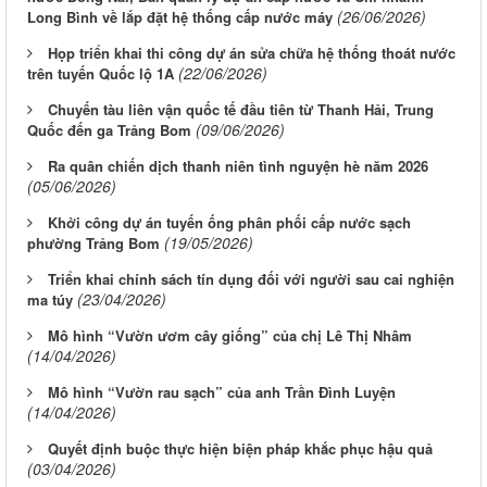
(26/06/2026)
Long Bình về lắp đặt hệ thống cấp nước máy
Họp triển khai thi công dự án sửa chữa hệ thống thoát nước
(22/06/2026)
trên tuyến Quốc lộ 1A
Chuyến tàu liên vận quốc tế đầu tiên từ Thanh Hải, Trung
(09/06/2026)
Quốc đến ga Trảng Bom
Ra quân chiến dịch thanh niên tình nguyện hè năm 2026
(05/06/2026)
Khởi công dự án tuyến ống phân phối cấp nước sạch
(19/05/2026)
phường Trảng Bom
Triển khai chính sách tín dụng đối với người sau cai nghiện
(23/04/2026)
ma túy
Mô hình “Vườn ươm cây giống” của chị Lê Thị Nhâm
(14/04/2026)
Mô hình “Vườn rau sạch” của anh Trần Đình Luyện
(14/04/2026)
Quyết định buộc thực hiện biện pháp khắc phục hậu quả
(03/04/2026)