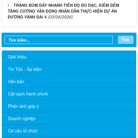
TRẢNG BOM ĐẨY NHANH TIẾN ĐỘ ĐO ĐẠC, KIỂM ĐẾM
TĂNG CƯỜNG VẬN ĐỘNG NHÂN DÂN THỰC HIỆN DỰ ÁN
(03/04/2026)
ĐƯỜNG VÀNH ĐAI 4
Tìm
Giới thiệu
Tin Tức - Sự kiện
Văn bản
Cải cách hành chính
Phản ánh góp ý
Doanh nghiệp
Thông báo lịch tắt sóng 2G của Viettel trên địa bàn phường
Trảng Bom
Cơ cấu tổ chức