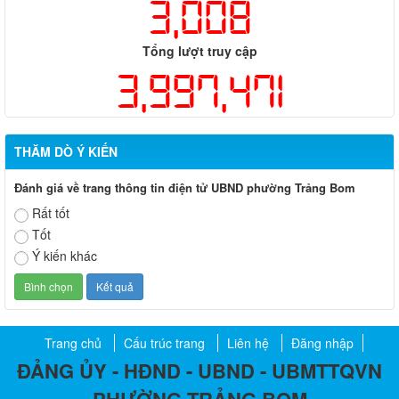
3,008
Tổng lượt truy cập
3,997,471
THĂM DÒ Ý KIẾN
Đánh giá về trang thông tin điện tử UBND phường Trảng Bom
Rất tốt
Tốt
Ý kiến khác
Trang chủ
Cấu trúc trang
Liên hệ
Đăng nhập
ĐẢNG ỦY - HĐND - UBND - UBMTTQVN