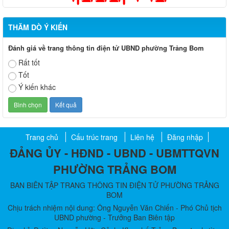
THĂM DÒ Ý KIẾN
Đánh giá về trang thông tin điện tử UBND phường Trảng Bom
Rất tốt
Tốt
Ý kiến khác
Trang chủ
Cấu trúc trang
Liên hệ
Đăng nhập
ĐẢNG ỦY - HĐND - UBND - UBMTTQVN
PHƯỜNG TRẢNG BOM
BAN BIÊN TẬP TRANG THÔNG TIN ĐIỆN TỬ PHƯỜNG TRẢNG
BOM
Chịu trách nhiệm nội dung: Ông Nguyễn Văn Chiến - Phó Chủ tịch
UBND phường - Trưởng Ban Biên tập