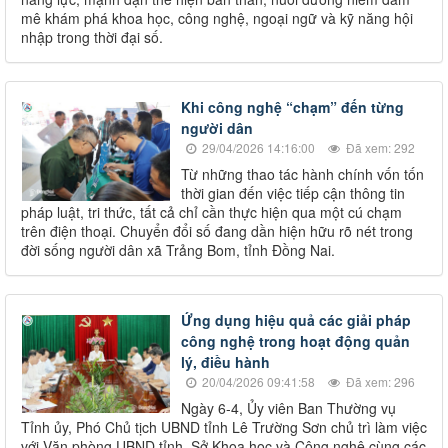
mê khám phá khoa học, công nghệ, ngoại ngữ và kỹ năng hội
nhập trong thời đại số.
Khi công nghệ “chạm” đến từng
người dân
29/04/2026 14:16:00
Đã xem: 292
Từ những thao tác hành chính vốn tốn
thời gian đến việc tiếp cận thông tin
pháp luật, tri thức, tất cả chỉ cần thực hiện qua một cú chạm
trên điện thoại. Chuyển đổi số đang dần hiện hữu rõ nét trong
đời sống người dân xã Trảng Bom, tỉnh Đồng Nai.
Ứng dụng hiệu quả các giải pháp
công nghệ trong hoạt động quản
lý, điều hành
20/04/2026 09:41:58
Đã xem: 296
Ngày 6-4, Ủy viên Ban Thường vụ
Tỉnh ủy, Phó Chủ tịch UBND tỉnh Lê Trường Sơn chủ trì làm việc
với Văn phòng UBND tỉnh, Sở Khoa học và Công nghệ cùng các