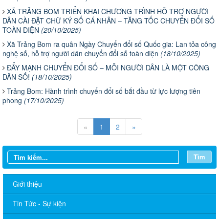
XÃ TRẢNG BOM TRIỂN KHAI CHƯƠNG TRÌNH HỖ TRỢ NGƯỜI
DÂN CÀI ĐẶT CHỮ KÝ SỐ CÁ NHÂN – TĂNG TỐC CHUYỂN ĐỔI SỐ
TOÀN DIỆN
(20/10/2025)
Xã Trảng Bom ra quân Ngày Chuyển đổi số Quốc gia: Lan tỏa công
nghệ số, hỗ trợ người dân chuyển đổi số toàn diện
(18/10/2025)
ĐẨY MẠNH CHUYỂN ĐỔI SỐ – MỖI NGƯỜI DÂN LÀ MỘT CÔNG
DÂN SỐ!
(18/10/2025)
Trảng Bom: Hành trình chuyển đổi số bắt đầu từ lực lượng tiên
phong
(17/10/2025)
«
1
2
»
Tìm
Giới thiệu
Tin Tức - Sự kiện