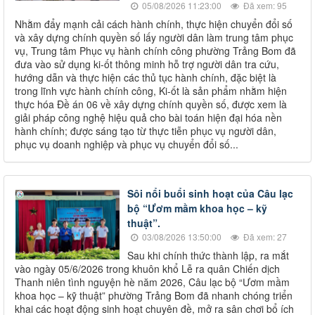
05/08/2026 11:23:00
Đã xem: 95
Nhằm đẩy mạnh cải cách hành chính, thực hiện chuyển đổi số
và xây dựng chính quyền số lấy người dân làm trung tâm phục
vụ, Trung tâm Phục vụ hành chính công phường Trảng Bom đã
đưa vào sử dụng ki-ốt thông minh hỗ trợ người dân tra cứu,
hướng dẫn và thực hiện các thủ tục hành chính, đặc biệt là
trong lĩnh vực hành chính công, Ki-ốt là sản phẩm nhằm hiện
thực hóa Đề án 06 về xây dựng chính quyền số, được xem là
giải pháp công nghệ hiệu quả cho bài toán hiện đại hóa nền
hành chính; được sáng tạo từ thực tiễn phục vụ người dân,
phục vụ doanh nghiệp và phục vụ chuyển đổi số...
Sôi nổi buổi sinh hoạt của Câu lạc
bộ “Ươm mầm khoa học – kỹ
thuật”.
03/08/2026 13:50:00
Đã xem: 27
Sau khi chính thức thành lập, ra mắt
vào ngày 05/6/2026 trong khuôn khổ Lễ ra quân Chiến dịch
Thanh niên tình nguyện hè năm 2026, Câu lạc bộ “Ươm mầm
khoa học – kỹ thuật” phường Trảng Bom đã nhanh chóng triển
khai các hoạt động sinh hoạt chuyên đề, mở ra sân chơi bổ ích