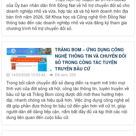
của Ủy ban nhân dân tỉnh Đồng Nai về hỗ trợ chuyển đổi số cho
doanh nghiệp nhỏ và vừa, hợp tác xã và hộ kinh doanh trên địa
bàn tỉnh năm 2026, Sở Khoa học và Công nghệ tỉnh Đồng Nai
thông báo đến các doanh nghiệp nhỏ và vừa đăng ký tham gia
chương trình hỗ trợ chuyển đổi số.
TRẢNG BOM – ỨNG DỤNG CÔNG
NGHỆ THÔNG TIN VÀ CHUYỂN ĐỔI
SỐ TRONG CÔNG TÁC TUYÊN
TRUYỀN BẦU CỬ
14/03/2026 10:53:42
Đã xem: 253
Trong bối cảnh chuyển đổi số đang diễn ra mạnh mẽ trên mọi
lĩnh vực của đời sống xã hội, công tác thông tin, tuyên truyền về
bầu cử tại xã Trảng Bom cũng được đổi mới theo hướng hiện
đại, nhanh chóng và hiệu quả hơn. Việc ứng dụng công nghệ số
đã góp phần đưa thông tin bầu cử đến gần hơn với cử tri, giúp
người dân dễ dàng tiếp cận, nắm bắt đầy đủ và kịp thời các nội
dung liên quan đến cuộc bầu cử.