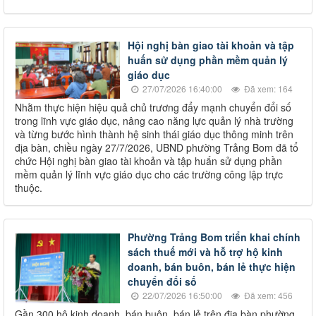
Hội nghị bàn giao tài khoản và tập
huấn sử dụng phần mềm quản lý
giáo dục
27/07/2026 16:40:00
Đã xem: 164
Nhằm thực hiện hiệu quả chủ trương đẩy mạnh chuyển đổi số
trong lĩnh vực giáo dục, nâng cao năng lực quản lý nhà trường
và từng bước hình thành hệ sinh thái giáo dục thông minh trên
địa bàn, chiều ngày 27/7/2026, UBND phường Trảng Bom đã tổ
chức Hội nghị bàn giao tài khoản và tập huấn sử dụng phần
mềm quản lý lĩnh vực giáo dục cho các trường công lập trực
thuộc.
Phường Trảng Bom triển khai chính
sách thuế mới và hỗ trợ hộ kinh
doanh, bán buôn, bán lẻ thực hiện
chuyển đối số
22/07/2026 16:50:00
Đã xem: 456
Gần 300 hộ kinh doanh, bán buôn, bán lẻ trên địa bàn phường