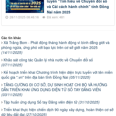
tuyến “Tìm hiểu về Chuyển đổi số
và Cải cách hành chính” tỉnh Đồng
Nai năm 2025
28/11/2025 08:46:16
Đã xem: 481
Các tin khác
Xã Trảng Bom - Phát động tháng hành động vì bình đẳng giới và
phòng ngừa, ứng phó với bạo lực trên cơ sở giới năm 2025
(14/11/2025)
Khảo sát công tác Quản lý nhà nước về Chuyển đổi số
(07/11/2025)
Kế hoạch triển khai Chương trình hiện diện trực tuyến với tên miền
quốc gia ".vn" trên địa bàn tỉnh Đồng Nai
(05/11/2025)
TĂNG CƯỜNG ĐI CƠ SỞ, DỰ SINH HOẠT CHI BỘ VÀ HƯỚNG
DẪN TRIỂN KHAI ỨNG DỤNG ĐIỆN TỬ SỔ TAY ĐẢNG VIÊN
(03/11/2025)
Tập huấn ứng dụng Sổ tay Đảng viên điện tử
(31/10/2025)
Triển khai thực hiện chiến dịch 90 ngày xây dựng, hoàn thiện cơ sở
dữ liệu đất đai
(27/10/2025)