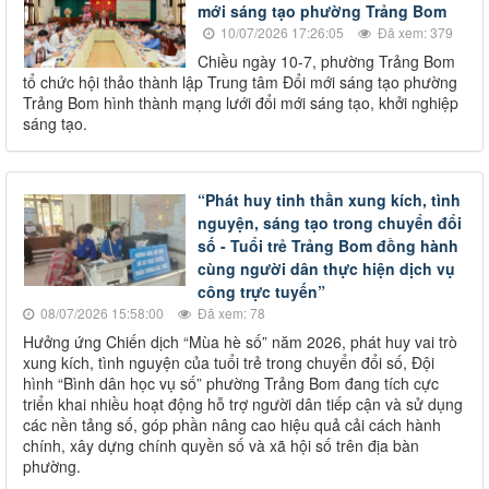
mới sáng tạo phường Trảng Bom
10/07/2026 17:26:05
Đã xem: 379
Chiều ngày 10-7, phường Trảng Bom
tổ chức hội thảo thành lập Trung tâm Đổi mới sáng tạo phường
Trảng Bom hình thành mạng lưới đổi mới sáng tạo, khởi nghiệp
sáng tạo.
“Phát huy tinh thần xung kích, tình
nguyện, sáng tạo trong chuyển đổi
số - Tuổi trẻ Trảng Bom đồng hành
cùng người dân thực hiện dịch vụ
công trực tuyến”
08/07/2026 15:58:00
Đã xem: 78
Hưởng ứng Chiến dịch “Mùa hè số” năm 2026, phát huy vai trò
xung kích, tình nguyện của tuổi trẻ trong chuyển đổi số, Đội
hình “Bình dân học vụ số” phường Trảng Bom đang tích cực
triển khai nhiều hoạt động hỗ trợ người dân tiếp cận và sử dụng
các nền tảng số, góp phần nâng cao hiệu quả cải cách hành
chính, xây dựng chính quyền số và xã hội số trên địa bàn
phường.