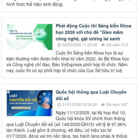
hình thức thể hiện sinh động.
Phát động Cuộc thi Sáng kiến Khoa
học 2026 với chủ đề “Gieo mầm
công nghệ, gặt tương lai xanh
06/03/2026 11:23:48
Đã xem: 513
Cuộc thi Sáng kiến Khoa học là sự
kiện thường niên được triển khai từ năm 2022, do Bộ Khoa học
và Công nghệ chỉ đạo, Báo VnExpress phối hợp tổ chức. Năm
nay, cuộc thi có sự phối hợp tổ chức của Cục Sở hữu trí tuệ.
Quốc hội thông qua Luật Chuyển
đổi số
31/01/2026 22:34:20
Đã xem: 557
Ngày 11/12/2025, tại Kỳ họp thứ 10,
Quốc hội khóa XV chính thức thông
qua Luật Chuyển đổi số (số 148/2025/QH15) với tỷ lệ 97,96%
tán thành. Luật gồm 8 chương, 48 điều, có hiệu lực từ
01/7/2026, đóng vai trò nền tảng, tạo hành lang pháp lý thống