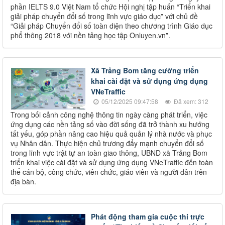
phần IELTS 9.0 Việt Nam tổ chức Hội nghị tập huấn “Triển khai
giải pháp chuyển đổi số trong lĩnh vực giáo dục” với chủ đề
“Giải pháp Chuyển đổi số toàn diện theo chương trình Giáo dục
phổ thông 2018 với nền tảng học tập Onluyen.vn”.
Xã Trảng Bom tăng cường triển
khai cài đặt và sử dụng ứng dụng
VNeTraffic
05/12/2025 09:47:58
Đã xem: 312
Trong bối cảnh công nghệ thông tin ngày càng phát triển, việc
ứng dụng các nền tảng số vào đời sống đã trở thành xu hướng
tất yếu, góp phần nâng cao hiệu quả quản lý nhà nước và phục
vụ Nhân dân. Thực hiện chủ trương đẩy mạnh chuyển đổi số
trong lĩnh vực trật tự an toàn giao thông, UBND xã Trảng Bom
triển khai việc cài đặt và sử dụng ứng dụng VNeTraffic đến toàn
thể cán bộ, công chức, viên chức, giáo viên và người dân trên
địa bàn.
Phát động tham gia cuộc thi trực