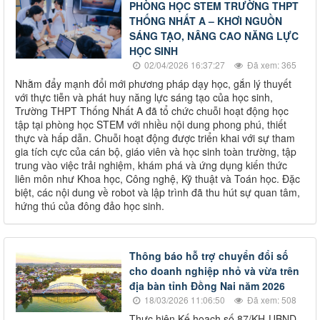
PHÒNG HỌC STEM TRƯỜNG THPT
THỐNG NHẤT A – KHƠI NGUỒN
SÁNG TẠO, NÂNG CAO NĂNG LỰC
HỌC SINH
02/04/2026 16:37:27
Đã xem: 365
Nhằm đẩy mạnh đổi mới phương pháp dạy học, gắn lý thuyết
với thực tiễn và phát huy năng lực sáng tạo của học sinh,
Trường THPT Thống Nhất A đã tổ chức chuỗi hoạt động học
tập tại phòng học STEM với nhiều nội dung phong phú, thiết
thực và hấp dẫn. Chuỗi hoạt động được triển khai với sự tham
gia tích cực của cán bộ, giáo viên và học sinh toàn trường, tập
trung vào việc trải nghiệm, khám phá và ứng dụng kiến thức
liên môn như Khoa học, Công nghệ, Kỹ thuật và Toán học. Đặc
biệt, các nội dung về robot và lập trình đã thu hút sự quan tâm,
hứng thú của đông đảo học sinh.
Thông báo hỗ trợ chuyển đổi số
cho doanh nghiệp nhỏ và vừa trên
địa bàn tỉnh Đồng Nai năm 2026
18/03/2026 11:06:50
Đã xem: 508
Thực hiện Kế hoạch số 87/KH-UBND