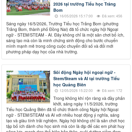
2026 tại trường Tiểu học Trảng
Bom
16/05/2026 15:17:00
Đã xem: 456
Sáng ngày 16/5/2026, Trường Tiểu học Trảng Bom (phường
Trảng Bom, thành phố Đồng Nai) đã tổ chức ngày hội Ngoại
ngữ - STEM/STEAM - AI. Đây không chỉ là một sân chơi bổ ích,
sáng tạo mà còn là minh chứng sinh động cho bước chuyển
mình mạnh mẽ trong công cuộc chuyển đổi số và đổi mới
phương pháp dạy học của nhà trường.
Sôi động Ngày hội ngoại ngữ -
Stem/Steam và AI tại trường Tiểu
học Quảng Biên
12/05/2026 15:22:00
Đã xem: 172
Trong không khí rộn ràng và đầy phấn
khởi, sáng ngày 11/5/2026, trường
Tiểu học Quảng Biên đã tổ chức thành công Ngày hội Ngoại
ngữ - STEM/STEAM và AI với nhiều hoạt động ý nghĩa, sáng
tạo và giàu tính trải nghiệm. Ngày hội không chỉ là sân chơi học
tập bổ ích dành cho học sinh mà còn là dịp để các em phát huy
năng lực, mạnh dạn thể hiện bản thân, nuôi dưỡng niềm đam