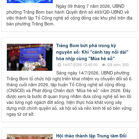
Ngày 09 tháng 7 năm 2026, UBND
phường Trảng Bom ban hành Quyết định số 493/QĐ-UBND về
việc thành lập Tổ Công nghệ số cộng đồng các khu phố trên địa
bàn phường Trảng Bom.
Trảng Bom bứt phá trong kỷ
nguyên số: Khi "cánh tay nối dài"
hòa nhịp cùng "Mùa hè số"
14/07/2026 13:40:00
Đã xem: 300
Sáng ngày 14/7/2026, UBND phường
Trảng Bom tổ chức hội nghị triển khai nhiệm vụ chuyển đổi số 6
tháng cuối năm 2026, tập huấn Tổ Công nghệ số cộng đồng
(CNSCĐ) và Phát động Chiến dịch “Mùa hè số” năm 2026. Đây
được xem là bước đi quan trọng nhằm đưa công nghệ số len lỏi
vào từng ngõ ngách đời sống, hiện thực hóa khát vọng xây
dựng một chính quyền số, xã hội số và nền kinh tế số bền vững
ngay từ cơ sở.
Hội thảo thành lập Trung tâm Đổi