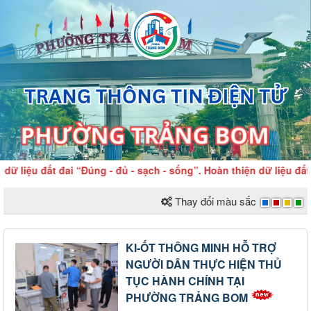
đất đai “Đúng - đủ - sạch - sống”. Hoàn thiện dữ liệu đất đai h
Thay đổi màu sắc
KI-ỐT THÔNG MINH HỖ TRỢ
NGƯỜI DÂN THỰC HIỆN THỦ
TỤC HÀNH CHÍNH TẠI
PHƯỜNG TRẢNG BOM