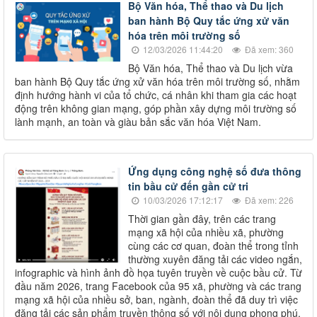
Bộ Văn hóa, Thể thao và Du lịch
ban hành Bộ Quy tắc ứng xử văn
hóa trên môi trường số
12/03/2026 11:44:20
Đã xem: 360
Bộ Văn hóa, Thể thao và Du lịch vừa
ban hành Bộ Quy tắc ứng xử văn hóa trên môi trường số, nhằm
định hướng hành vi của tổ chức, cá nhân khi tham gia các hoạt
động trên không gian mạng, góp phần xây dựng môi trường số
lành mạnh, an toàn và giàu bản sắc văn hóa Việt Nam.
Ứng dụng công nghệ số đưa thông
tin bầu cử đến gần cử tri
10/03/2026 17:12:17
Đã xem: 226
Thời gian gần đây, trên các trang
mạng xã hội của nhiều xã, phường
cùng các cơ quan, đoàn thể trong tỉnh
thường xuyên đăng tải các video ngắn,
infographic và hình ảnh đồ họa tuyên truyền về cuộc bầu cử. Từ
đầu năm 2026, trang Facebook của 95 xã, phường và các trang
mạng xã hội của nhiều sở, ban, ngành, đoàn thể đã duy trì việc
đăng tải các sản phẩm truyền thông số với nội dung phong phú,