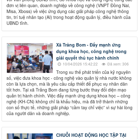
đơn vị liên quan, doanh nghiệp về công nghệ (VNPT Đồng Nai,
Misa, Xboss) về việc ứng dụng các giải pháp công nghệ thông
tin, trí tuệ nhân tạo (AI) trong hoạt động quản lý, điều hành của
UBND tỉnh.
Xã Trảng Bom - Đẩy mạnh ứng
dụng khoa học, công nghệ trong
giải quyết thủ tục hành chính
10/04/2026 15:42:22
Đã xem: 306
Trong xu thế phát triển của kỷ nguyên
số, việc đưa khoa học - công nghệ vào quản lý nhà nước không
còn là lựa chọn, mà là yêu cầu cấp thiết để phục vụ nhân dân
tốt hơn. Tại xã Trảng Bom đang từng bước thay đổi diện mạo
quản trị hành chính. Việc đẩy mạnh ứng dụng khoa học – công
nghệ (KH-CN) không chỉ là khẩu hiệu, mà đã trở thành những
con số thực tế, những giải pháp “cầm tay chỉ việc” vì sự hài lòng
của người dân và doanh nghiệp.
CHUỖI HOẠT ĐỘNG HỌC TẬP TẠI