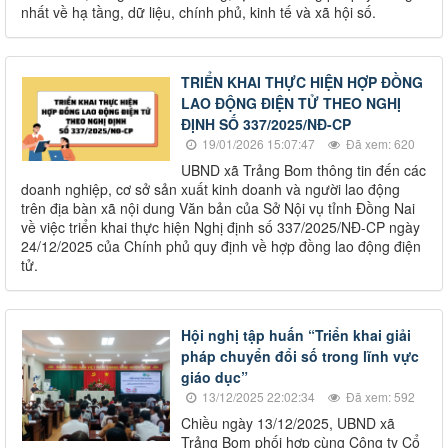
nhất về hạ tầng, dữ liệu, chính phủ, kinh tế và xã hội số.
TRIỂN KHAI THỰC HIỆN HỢP ĐỒNG
LAO ĐỘNG ĐIỆN TỬ THEO NGHỊ
ĐỊNH SỐ 337/2025/NĐ-CP
19/01/2026 15:07:47
Đã xem: 620
UBND xã Trảng Bom thông tin đến các
doanh nghiệp, cơ sở sản xuất kinh doanh và người lao động
trên địa bàn xã nội dung Văn bản của Sở Nội vụ tỉnh Đồng Nai
về việc triển khai thực hiện Nghị định số 337/2025/NĐ-CP ngày
24/12/2025 của Chính phủ quy định về hợp đồng lao động điện
tử.
Hội nghị tập huấn “Triển khai giải
pháp chuyển đổi số trong lĩnh vực
giáo dục”
13/12/2025 22:02:34
Đã xem: 592
Chiều ngày 13/12/2025, UBND xã
Trảng Bom phối hợp cùng Công ty Cổ