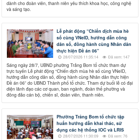
dành cho đoàn viên, thanh niên yêu thích khoa học, công nghệ
và sáng tạo.
Lễ phát động “Chiến dịch mùa hè
số cùng VNeID, hướng dẫn công
dân số, đồng hành cùng Nhân dân
thực hiện Đề án 06”
28/07/2026 11:35:14
Đã xem: 147
Sáng ngày 28/7, UBND phường Trảng Bom tổ chức tham dự
trực tuyến Lễ phát động “Chiến dịch mùa hè số cùng VNeID,
hướng dẫn công dân số, đồng hành cùng Nhân dân thực hiện
Đề án 06” do UBND Thành phố tổ chức. Tham dự buổi lễ có đại
diện lãnh đạo các cơ quan, ban ngành, đoàn thể phường và
đông đảo cán bộ, chiến sĩ, đoàn viên, thanh niên.
Phường Trảng Bom tổ chức tập
huấn hướng dẫn khai thác, sử
dụng các hệ thống IOC và LRIS
28/07/2026 11:30:09
Đã xem: 76