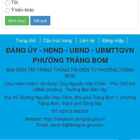
Tốt
Ý kiến khác
Trang chủ
Cấu trúc trang
Liên hệ
Đăng nhập
ĐẢNG ỦY - HĐND - UBND - UBMTTQVN
PHƯỜNG TRẢNG BOM
BAN BIÊN TẬP TRANG THÔNG TIN ĐIỆN TỬ PHƯỜNG TRẢNG
BOM
Chịu trách nhiệm nội dung: Ông Nguyễn Văn Chiến - Phó Chủ tịch
UBND phường - Trưởng Ban Biên tập
Địa chỉ: Đường Nguyễn Hữu Cảnh, Khu phố Trảng Bom 1, phường
Trảng Bom, thành phố Đồng Nai
ĐT: 02513.866259
Website: http://trangbom.dongnai.gov.vn
Email: ubnd-tb@dongnai.gov.com