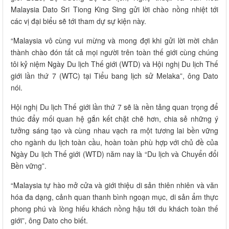
Malaysia Dato Sri Tiong King Sing gửi lời chào nồng nhiệt tới
các vị đại biểu sẽ tới tham dự sự kiện này.
“Malaysia vô cùng vui mừng và mong đợi khi gửi lời mời chân
thành chào đón tất cả mọi người trên toàn thế giới cùng chúng
tôi kỷ niệm Ngày Du lịch Thế giới (WTD) và Hội nghị Du lịch Thế
giới lần thứ 7 (WTC) tại Tiểu bang lịch sử Melaka”, ông Dato
nói.
Hội nghị Du lịch Thế giới lần thứ 7 sẽ là nền tảng quan trọng để
thúc đẩy mối quan hệ gắn kết chặt chẽ hơn, chia sẻ những ý
tưởng sáng tạo và cùng nhau vạch ra một tương lai bền vững
cho ngành du lịch toàn cầu, hoàn toàn phù hợp với chủ đề của
Ngày Du lịch Thế giới (WTD) năm nay là “Du lịch và Chuyển đổi
Bền vững”.
“Malaysia tự hào mở cửa và giới thiệu di sản thiên nhiên và văn
hóa đa dạng, cảnh quan thanh bình ngoạn mục, di sản ẩm thực
phong phú và lòng hiếu khách nồng hậu tới du khách toàn thế
giới”, ông Dato cho biết.