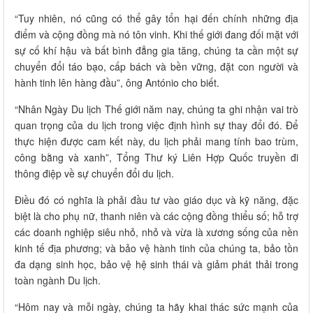
“Tuy nhiên, nó cũng có thể gây tổn hại đến chính những địa
điểm và cộng đồng mà nó tôn vinh. Khi thế giới đang đối mặt với
sự cố khí hậu và bất bình đẳng gia tăng, chúng ta cần một sự
chuyển đổi táo bạo, cấp bách và bền vững, đặt con người và
hành tinh lên hàng đầu”, ông António cho biết.
“Nhân Ngày Du lịch Thế giới năm nay, chúng ta ghi nhận vai trò
quan trọng của du lịch trong việc định hình sự thay đổi đó. Để
thực hiện được cam kết này, du lịch phải mang tính bao trùm,
công bằng và xanh”, Tổng Thư ký Liên Hợp Quốc truyền đi
thông điệp về sự chuyển đổi du lịch.
Điều đó có nghĩa là phải đầu tư vào giáo dục và kỹ năng, đặc
biệt là cho phụ nữ, thanh niên và các cộng đồng thiểu số; hỗ trợ
các doanh nghiệp siêu nhỏ, nhỏ và vừa là xương sống của nền
kinh tế địa phương; và bảo vệ hành tinh của chúng ta, bảo tồn
đa dạng sinh học, bảo vệ hệ sinh thái và giảm phát thải trong
toàn ngành Du lịch.
“Hôm nay và mỗi ngày, chúng ta hãy khai thác sức mạnh của