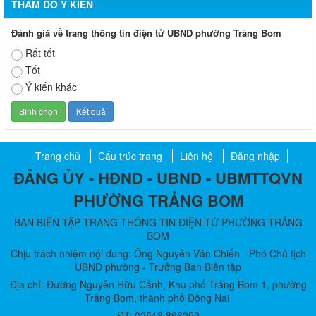
THĂM DÒ Ý KIẾN
Đánh giá về trang thông tin điện tử UBND phường Trảng Bom
Rất tốt
Tốt
Ý kiến khác
Trang chủ
Cấu trúc trang
Liên hệ
Đăng nhập
ĐẢNG ỦY - HĐND - UBND - UBMTTQVN
PHƯỜNG TRẢNG BOM
BAN BIÊN TẬP TRANG THÔNG TIN ĐIỆN TỬ PHƯỜNG TRẢNG
BOM
Chịu trách nhiệm nội dung: Ông Nguyễn Văn Chiến - Phó Chủ tịch
UBND phường - Trưởng Ban Biên tập
Địa chỉ: Đường Nguyễn Hữu Cảnh, Khu phố Trảng Bom 1, phường
Trảng Bom, thành phố Đồng Nai
ĐT: 02513.866259