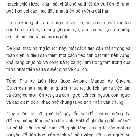
hoạch chiến lược, giám sát chặt chẽ và thiết lập ưu tiên rõ ràng,
phù hợp với các mục tiêu phát triển bền vững dài hạn.
Du lịch không chỉ là một ngành kinh tế, mà còn là chất xúc tác
cho tiến bộ xã hội, mang lại giáo dục, việc làm và tạo ra những
cơ hội mới cho tất cả mọi người.
Để khai thác những lợi ích này, một cách tiếp cận thận trọng và
toàn diện là điều cần thiết, một cách tiếp cận đặt tính bền vững,
khả năng phục hồi và công bằng xã hội làm trọng tâm trong quá
trình phát triển và ra quyết định về du lịch.
Tổng Thư ký Liên Hợp Quốc António Manuel de Oliveira
Guterres nhấn mạnh rằng, trên thực tế, du lịch tạo ra việc làm
và củng cố mối liên kết giữa con người với con người, con người
và các điểm đến, nhắc nhở chúng ta về tính nhân văn chung.
“Tuy nhiên, nó cũng có thể gây tổn hại đến chính những địa
điểm và cộng đồng mà nó tôn vinh. Khi thế giới đang đối mặt với
sự cố khí hậu và bất bình đẳng gia tăng, chúng ta cần một sự
chuyển đổi táo bạo, cấp bách và bền vững, đặt con người và