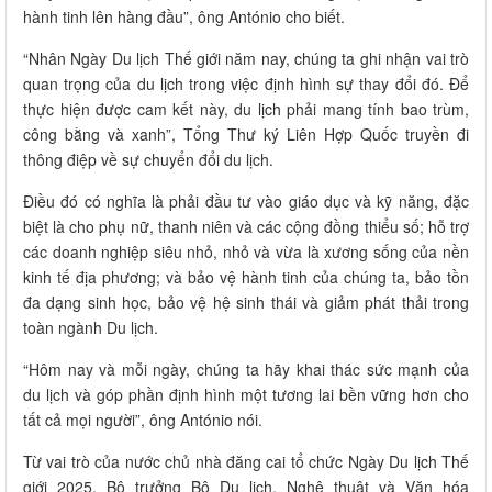
hành tinh lên hàng đầu”, ông António cho biết.
“Nhân Ngày Du lịch Thế giới năm nay, chúng ta ghi nhận vai trò
quan trọng của du lịch trong việc định hình sự thay đổi đó. Để
thực hiện được cam kết này, du lịch phải mang tính bao trùm,
công bằng và xanh”, Tổng Thư ký Liên Hợp Quốc truyền đi
thông điệp về sự chuyển đổi du lịch.
Điều đó có nghĩa là phải đầu tư vào giáo dục và kỹ năng, đặc
biệt là cho phụ nữ, thanh niên và các cộng đồng thiểu số; hỗ trợ
các doanh nghiệp siêu nhỏ, nhỏ và vừa là xương sống của nền
kinh tế địa phương; và bảo vệ hành tinh của chúng ta, bảo tồn
đa dạng sinh học, bảo vệ hệ sinh thái và giảm phát thải trong
toàn ngành Du lịch.
“Hôm nay và mỗi ngày, chúng ta hãy khai thác sức mạnh của
du lịch và góp phần định hình một tương lai bền vững hơn cho
tất cả mọi người”, ông António nói.
Từ vai trò của nước chủ nhà đăng cai tổ chức Ngày Du lịch Thế
giới 2025, Bộ trưởng Bộ Du lịch, Nghệ thuật và Văn hóa