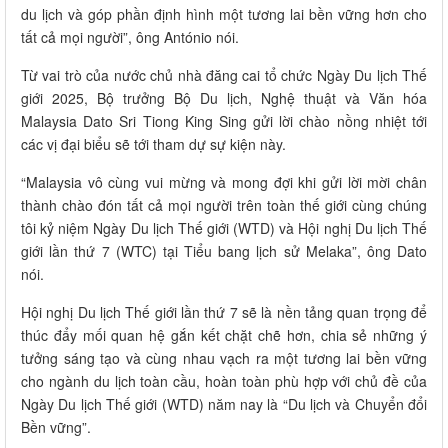
du lịch và góp phần định hình một tương lai bền vững hơn cho
tất cả mọi người”, ông António nói.
Từ vai trò của nước chủ nhà đăng cai tổ chức Ngày Du lịch Thế
giới 2025, Bộ trưởng Bộ Du lịch, Nghệ thuật và Văn hóa
Malaysia Dato Sri Tiong King Sing gửi lời chào nồng nhiệt tới
các vị đại biểu sẽ tới tham dự sự kiện này.
“Malaysia vô cùng vui mừng và mong đợi khi gửi lời mời chân
thành chào đón tất cả mọi người trên toàn thế giới cùng chúng
tôi kỷ niệm Ngày Du lịch Thế giới (WTD) và Hội nghị Du lịch Thế
giới lần thứ 7 (WTC) tại Tiểu bang lịch sử Melaka”, ông Dato
nói.
Hội nghị Du lịch Thế giới lần thứ 7 sẽ là nền tảng quan trọng để
thúc đẩy mối quan hệ gắn kết chặt chẽ hơn, chia sẻ những ý
tưởng sáng tạo và cùng nhau vạch ra một tương lai bền vững
cho ngành du lịch toàn cầu, hoàn toàn phù hợp với chủ đề của
Ngày Du lịch Thế giới (WTD) năm nay là “Du lịch và Chuyển đổi
Bền vững”.