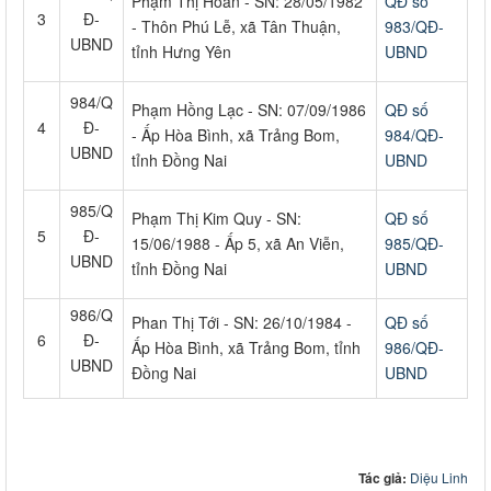
Phạm Thị Hoàn - SN: 28/05/1982
QĐ số
3
Đ-
- Thôn Phú Lễ, xã Tân Thuận,
983/QĐ-
UBND
tỉnh Hưng Yên
UBND
984/Q
Phạm Hồng Lạc - SN: 07/09/1986
QĐ số
4
Đ-
- Ấp Hòa Bình, xã Trảng Bom,
984/QĐ-
UBND
tỉnh Đồng Nai
UBND
985/Q
Phạm Thị Kim Quy - SN:
QĐ số
5
Đ-
15/06/1988 - Ấp 5, xã An Viễn,
985/QĐ-
UBND
tỉnh Đồng Nai
UBND
986/Q
Phan Thị Tới - SN: 26/10/1984 -
QĐ số
6
Đ-
Ấp Hòa Bình, xã Trảng Bom, tỉnh
986/QĐ-
UBND
Đồng Nai
UBND
Tác giả:
Diệu Linh