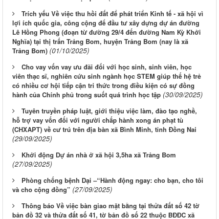
Trích yếu Về việc thu hồi đất để phát triển Kinh tế - xã hội vì
lợi ích quốc gia, công cộng để đầu tư xây dựng dự án đường
Lê Hồng Phong (đoạn từ đường 29/4 đến đường Nam Kỳ Khởi
Nghĩa) tại thị trấn Trảng Bom, huyện Trảng Bom (nay là xã
(01/10/2025)
Trảng Bom)
Cho vay vốn vay ưu đãi đối với học sinh, sinh viên, học
viên thạc sĩ, nghiên cứu sinh ngành học STEM giúp thế hệ trẻ
có nhiều cơ hội tiếp cận tri thức trong điều kiện có sự đồng
(30/09/2025)
hành của Chính phủ trong suốt quá trình học tập
Tuyên truyền pháp luật, giới thiệu việc làm, đào tạo nghề,
hỗ trợ vay vốn đối với người chấp hành xong án phạt tù
(CHXAPT) về cư trú trên địa bàn xã Bình Minh, tỉnh Đồng Nai
(29/09/2025)
Khởi động Dự án nhà ở xã hội 3,5ha xã Trảng Bom
(27/09/2025)
Phòng chống bệnh Dại –“Hành động ngay: cho bạn, cho tôi
(27/09/2025)
và cho cộng đồng”
Thông báo Về việc bàn giao mặt bằng tại thửa đất số 42 tờ
bản đồ 32 và thửa đất số 41, tờ bản đồ số 22 thuộc BĐĐC xã