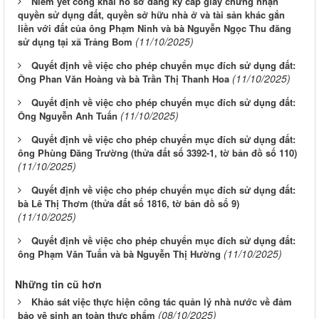
Niêm yết công khai hồ sơ đăng ký cấp giấy chứng nhận
quyền sử dụng đất, quyền sở hữu nhà ở và tài sản khác gắn
liền với đất của ông Phạm Ninh và bà Nguyễn Ngọc Thu đăng
(11/10/2025)
sử dụng tại xã Trảng Bom
Quyết định về việc cho phép chuyển mục đích sử dụng đất:
(11/10/2025)
Ông Phan Văn Hoàng và bà Trần Thị Thanh Hoa
Quyết định về việc cho phép chuyển mục đích sử dụng đất:
(11/10/2025)
Ông Nguyễn Anh Tuấn
Quyết định về việc cho phép chuyển mục đích sử dụng đất:
ông Phùng Đăng Trường (thửa đất số 3392-1, tờ bản đồ số 110)
(11/10/2025)
Quyết định về việc cho phép chuyển mục đích sử dụng đất:
bà Lê Thị Thơm (thửa đất số 1816, tờ bản đồ số 9)
(11/10/2025)
Quyết định về việc cho phép chuyển mục đích sử dụng đất:
(11/10/2025)
ông Phạm Văn Tuấn và bà Nguyễn Thị Hường
Những tin cũ hơn
Khảo sát việc thực hiện công tác quản lý nhà nước về đảm
(08/10/2025)
bảo vệ sinh an toàn thực phẩm