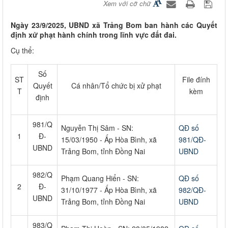
Xem với cỡ chữ
Ngày 23/9/2025, UBND xã Trảng Bom ban hành các Quyết
định xử phạt hành chính trong lĩnh vực đất đai.
Cụ thể:
Số
ST
File đính
Quyết
Cá nhân/Tổ chức bị xử phạt
T
kèm
định
981/Q
Nguyễn Thị Sâm - SN:
QĐ số
1
Đ-
15/03/1950 - Ấp Hòa Bình, xã
981/QĐ-
UBND
Trảng Bom, tỉnh Đồng Nai
UBND
982/Q
Phạm Quang Hiển - SN:
QĐ số
2
Đ-
31/10/1977 - Ấp Hòa Bình, xã
982/QĐ-
UBND
Trảng Bom, tỉnh Đồng Nai
UBND
983/Q