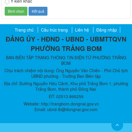
Ý kiến khác
Trang chủ
Cấu trúc trang
Liên hệ
Đăng nhập
ĐẢNG ỦY - HĐND - UBND - UBMTTQVN
PHƯỜNG TRẢNG BOM
BAN BIÊN TẬP TRANG THÔNG TIN ĐIỆN TỬ PHƯỜNG TRẢNG
BOM
Chịu trách nhiệm nội dung: Ông Nguyễn Văn Chiến - Phó Chủ tịch
UBND phường - Trưởng Ban Biên tập
Địa chỉ: Đường Nguyễn Hữu Cảnh, Khu phố Trảng Bom 1, phường
Trảng Bom, thành phố Đồng Nai
ĐT: 02513.866259
Website: http://trangbom.dongnai.gov.vn
Email: ubnd-tb@dongnai.gov.com