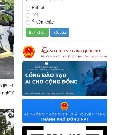
Rất tốt
Tốt
Ý kiến khác
liệt sĩ.
p nghĩa”