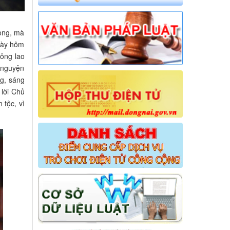
rọng, mà
ngày hôm
công lao
h nguyện
ng, sáng
 lời Chủ
 tộc, vì