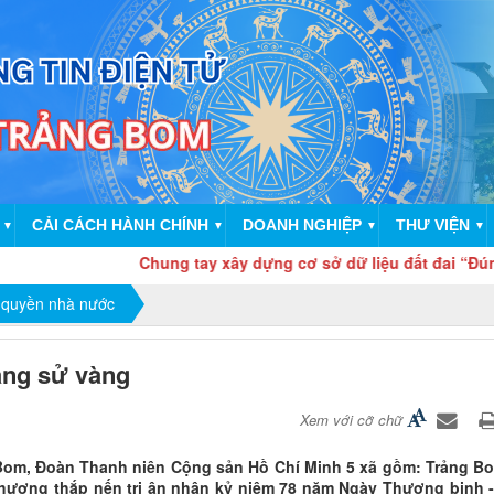
CẢI CÁCH HÀNH CHÍNH
DOANH NGHIỆP
THƯ VIỆN
▼
▼
▼
▼
Chung tay xây dựng cơ sở dữ liệu đất đai “Đúng - đủ - sạch - s
 quyền nhà nước
trang sử vàng
Xem với cỡ chữ
ng Bom, Đoàn Thanh niên Cộng sản Hồ Chí Minh 5 xã gồm: Trảng B
hương thắp nến tri ân nhân kỷ niệm 78 năm Ngày Thương binh - 