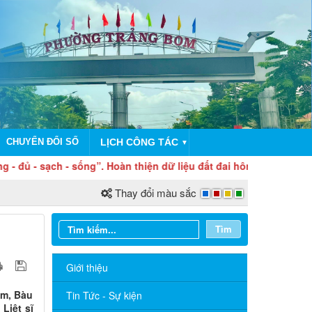
CHUYỂN ĐỔI SỐ
LỊCH CÔNG TÁC
▼
ống”. Hoàn thiện dữ liệu đất đai hôm nay – Vì nền hành chính c
Thay đổi màu sắc
Tìm
Giới thiệu
om, Bàu
Tin Tức - Sự kiện
Liệt sĩ