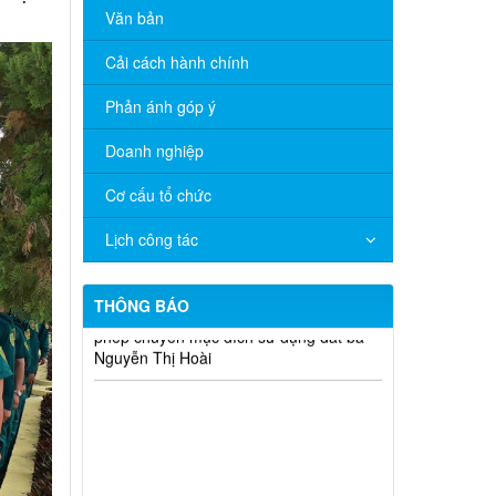
Văn bản
Cải cách hành chính
Phản ánh góp ý
Doanh nghiệp
Cơ cấu tổ chức
Lịch công tác
THÔNG BÁO
Quyết định 672/QĐ-UBND về việc cho
phép chuyển mục đích sử dụng đất ông
Nguyễn Hữu Minh và bà Hồ Thị Xô
Quyết định 671/QĐ-UBND về việc cho
phép chuyển mục đích sử dụng đất bà
Nguyễn Thị Cuối