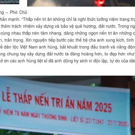
ụng – Phó Chủ
ấn mạnh: “Thắp nến tri ân không chỉ là nghi thức tưởng niệm trang t
tiếp thêm trách nhiệm xây dựng và bảo vệ quê hương, đất nước. Trong 
hãy cùng nhau thắp nén tâm nhang, dâng những ngọn nến tri ân những 
n, trân trọng. Xin nguyện tiếp bước các thế hệ cha anh xung kích, tìn
về dân tộc Việt Nam anh hùng, bất khuất trong đấu tranh và năng độ
 cùng chung tay xây dựng đất nước ta đàng hoàng hơn, to đẹp hơn như
 ơn các anh hùng liệt sĩ đã anh dũng hy sinh vì độc lập, tự do của dân