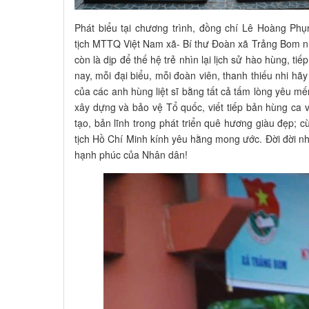
Phát biểu tại chương trình, đồng chí Lê Hoàng Ph
tịch MTTQ Việt Nam xã- Bí thư Đoàn xã Trảng Bom nh
còn là dịp để thế hệ trẻ nhìn lại lịch sử hào hùng, 
nay, mỗi đại biểu, mỗi đoàn viên, thanh thiếu nhi 
của các anh hùng liệt sĩ bằng tất cả tấm lòng yêu mế
xây dựng và bảo vệ Tổ quốc, viết tiếp bản hùng ca 
tạo, bản lĩnh trong phát triển quê hương giàu đẹp;
tịch Hồ Chí Minh kính yêu hằng mong ước. Đời đời nhớ
hạnh phúc của Nhân dân!