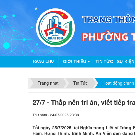
TRANG CHỦ
GIỚI THIỆU
TIN TỨC - SỰ KIỆN
▼
Trang nhất
Tin Tức
Hoạt động chính
27/7 - Thắp nến tri ân, viết tiếp 
Thứ năm - 24/07/2025 23:38
Tối ngày 25/7/2025, tại Nghĩa trang Liệt sĩ Trả
Hàm, Hưng Thịnh, Bình Minh, An Viễn đến dâng 