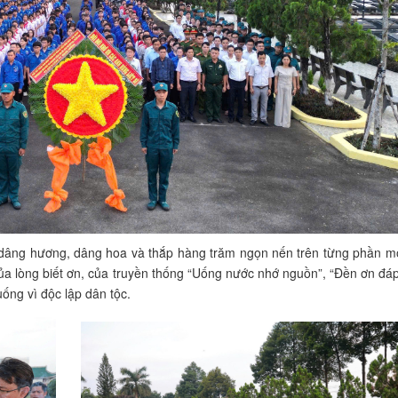
n dâng hương, dâng hoa và thắp hàng trăm ngọn nến trên từng phần mộ 
a lòng biết ơn, của truyền thống “Uống nước nhớ nguồn”, “Đền ơn đá
ng vì độc lập dân tộc.