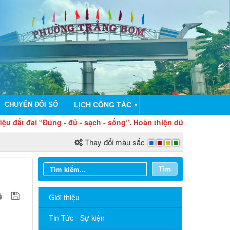
CHUYỂN ĐỔI SỐ
LỊCH CÔNG TÁC
▼
i “Đúng - đủ - sạch - sống”. Hoàn thiện dữ liệu đất đai hôm nay
Thay đổi màu sắc
Tìm
Giới thiệu
.
Tin Tức - Sự kiện