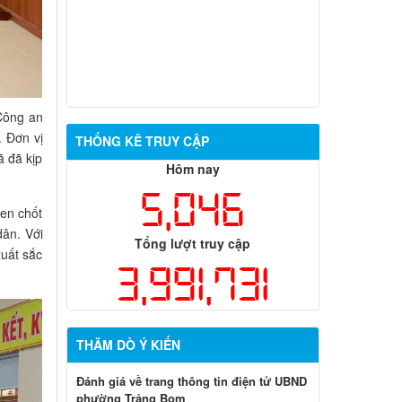
Công an
. Đơn vị
THỐNG KÊ TRUY CẬP
ã đã kịp
Hôm nay
5,046
hen chốt
dân. Với
Tổng lượt truy cập
xuất sắc
3,991,731
THĂM DÒ Ý KIẾN
Đánh giá về trang thông tin điện tử UBND
phường Trảng Bom