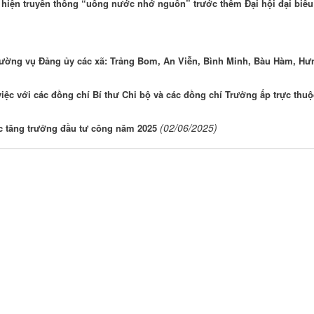
ể hiện truyền thống “uống nước nhớ nguồn” trước thềm Đại hội đại biể
hường vụ Đảng ủy các xã: Trảng Bom, An Viễn, Bình Minh, Bàu Hàm, Hư
ệc với các đồng chí Bí thư Chi bộ và các đồng chí Trưởng ấp trực thuộ
(02/06/2025)
ực tăng trưởng đầu tư công năm 2025