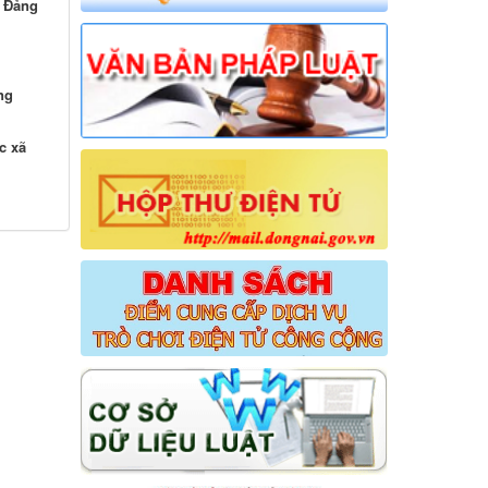
u Đảng
ng
c xã