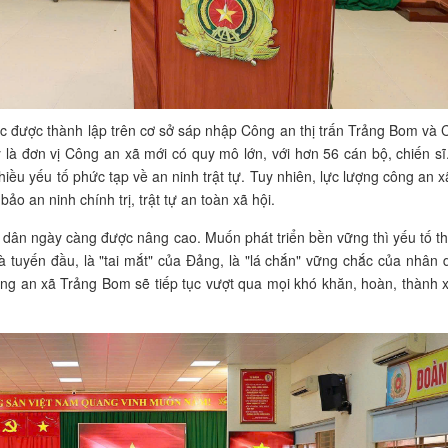
 được thành lập trên cơ sở sáp nhập Công an thị trấn Trảng Bom và 
là đơn vị Công an xã mới có quy mô lớn, với hơn 56 cán bộ, chiến sĩ
ều yếu tố phức tạp về an ninh trật tự. Tuy nhiên, lực lượng công an x
áp đảm bảo an ninh chính trị, trật tự an toàn xã hội.
 dân ngày càng được nâng cao. Muốn phát triển bền vững thì yếu tố t
là tuyến đầu, là "tai mắt" của Đảng, là "lá chắn" vững chắc của nhân 
Công an xã Trảng Bom sẽ tiếp tục vượt qua mọi khó khăn, hoàn, thành 