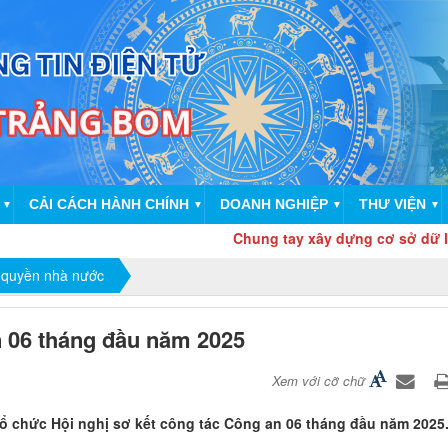
CẢI CÁCH HÀNH CHÍNH
DOANH NGHIỆP
THƯ VIỆN
▼
▼
▼
▼
Chung tay xây dựng cơ sở dữ liệu đất đa
 quyền nhà nước
n 06 tháng đầu năm 2025
Xem với cỡ chữ
ổ chức Hội nghị sơ kết công tác Công an 06 tháng đầu năm 2025