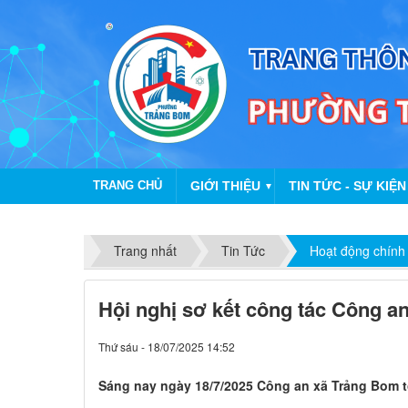
TRANG CHỦ
GIỚI THIỆU
TIN TỨC - SỰ KIỆN
▼
Trang nhất
Tin Tức
Hoạt động chính
Hội nghị sơ kết công tác Công a
Thứ sáu - 18/07/2025 14:52
Sáng nay ngày 18/7/2025 Công an xã Trảng Bom t