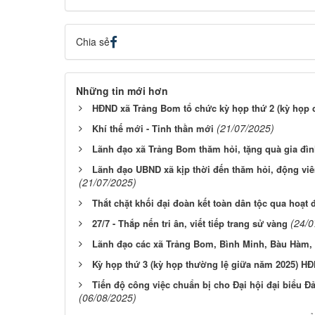
Chia sẻ
Những tin mới hơn
HĐND xã Trảng Bom tổ chức kỳ họp thứ 2 (kỳ họp 
(21/07/2025)
Khí thế mới - Tinh thần mới
Lãnh đạo xã Trảng Bom thăm hỏi, tặng quà gia đì
Lãnh đạo UBND xã kịp thời đến thăm hỏi, động viê
(21/07/2025)
Thắt chặt khối đại đoàn kết toàn dân tộc qua hoạt
(24/0
27/7 - Thắp nến tri ân, viết tiếp trang sử vàng
Lãnh đạo các xã Trảng Bom, Bình Minh, Bàu Hàm, H
Kỳ họp thứ 3 (kỳ họp thường lệ giữa năm 2025) HĐ
Tiến độ công việc chuẩn bị cho Đại hội đại biểu Đ
(06/08/2025)