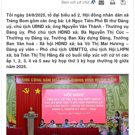
Xem với cỡ chữ
Tối ngày 24/8/2025, tổ đại biểu số 2, Hội đồng nhân dân xã
Trảng Bom gồm các ông bà: Lê Ngọc Tiên-Phó Bí thư Đảng
uỷ, chủ tịch UBND xã; ông Nguyễn Văn Thành - Thường vụ
Đảng ủy, Phó chủ tịch HĐND xã; Bà Nguyễn Thị Cúc –
Thường vụ Đảng ủy, Trưởng Ban Xây dựng Đảng, Trưởng
Ban Văn hoá - Xã hội HĐND xã; bà Võ Thị Mai Hương –
Đảng uỷ viên – Phó chủ tịch UBMTTQ, chủ tịch Hội LHPN
xã; bà Trần Thị Thị Hằng đã có buổi tiếp xúc với cử tri các
ấp 1, 2, 3, 4 và 5 sau kỳ họp thứ 3 kỳ họp thường lệ giữa
năm 2025.