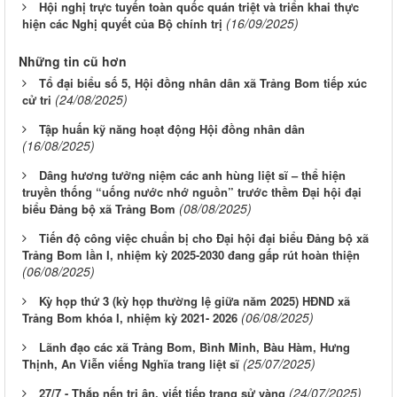
Hội nghị trực tuyến toàn quốc quán triệt và triển khai thực
(16/09/2025)
hiện các Nghị quyết của Bộ chính trị
Những tin cũ hơn
Tổ đại biểu số 5, Hội đồng nhân dân xã Trảng Bom tiếp xúc
(24/08/2025)
cử tri
Tập huấn kỹ năng hoạt động Hội đồng nhân dân
(16/08/2025)
Dâng hương tưởng niệm các anh hùng liệt sĩ – thể hiện
truyền thống “uống nước nhớ nguồn” trước thềm Đại hội đại
(08/08/2025)
biểu Đảng bộ xã Trảng Bom
Tiến độ công việc chuẩn bị cho Đại hội đại biểu Đảng bộ xã
Trảng Bom lần I, nhiệm kỳ 2025-2030 đang gấp rút hoàn thiện
(06/08/2025)
Kỳ họp thứ 3 (kỳ họp thường lệ giữa năm 2025) HĐND xã
(06/08/2025)
Trảng Bom khóa I, nhiệm kỳ 2021- 2026
Lãnh đạo các xã Trảng Bom, Bình Minh, Bàu Hàm, Hưng
(25/07/2025)
Thịnh, An Viễn viếng Nghĩa trang liệt sĩ
(24/07/2025)
27/7 - Thắp nến tri ân, viết tiếp trang sử vàng