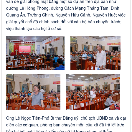
vấn đề giải phóng mặt bằng một số dự án trên địa bàn như
đường Lê Hồng Phong, đường Cách Mạng Tháng Tám, Đinh
Quang Ân, Trường Chinh, Nguyễn Hữu Cảnh, Nguyễn Huệ; việc
giải quyết chế độ chính sách đối với cán bộ bán chuyên trách;
việc thành lập các hội ở cơ sở.
Ông Lê Ngọc Tiên-Phó Bí thư Đảng uỷ, chủ tịch UBND xã và đại
diện các cơ quan, phòng ban chuyên môn của xã đã trả lời trực
tiếp tại hội nghị từng ý kiến của cử tri trong phạm vi thẩm