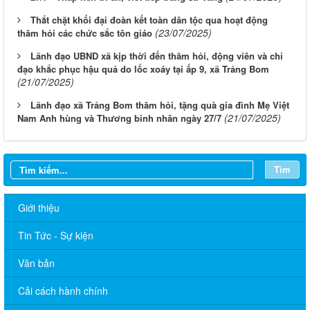
Thắt chặt khối đại đoàn kết toàn dân tộc qua hoạt động
(23/07/2025)
thăm hỏi các chức sắc tôn giáo
Lãnh đạo UBND xã kịp thời đến thăm hỏi, động viên và chỉ
đạo khắc phục hậu quả do lốc xoáy tại ấp 9, xã Trảng Bom
(21/07/2025)
Lãnh đạo xã Trảng Bom thăm hỏi, tặng quà gia đình Mẹ Việt
(21/07/2025)
Nam Anh hùng và Thương binh nhân ngày 27/7
Tìm
Giới thiệu
Tin Tức - Sự kiện
Văn bản
Cải cách hành chính