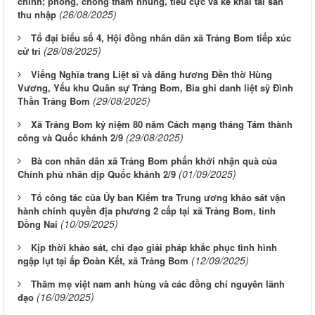
chính; phòng, chống tham nhũng, tiêu cực và kê khai tài sản
(26/08/2025)
thu nhập
Tổ đại biểu số 4, Hội đồng nhân dân xã Trảng Bom tiếp xúc
(28/08/2025)
cử tri
Viếng Nghĩa trang Liệt sĩ và dâng hương Đền thờ Hùng
Vương, Yếu khu Quân sự Trảng Bom, Bia ghi danh liệt sỹ Đình
(29/08/2025)
Thần Trảng Bom
Xã Trảng Bom kỷ niệm 80 năm Cách mạng tháng Tám thành
(29/08/2025)
công và Quốc khánh 2/9
Bà con nhân dân xã Trảng Bom phấn khởi nhận quà của
(01/09/2025)
Chính phủ nhân dịp Quốc khánh 2/9
Tổ công tác của Ủy ban Kiểm tra Trung ương khảo sát vận
hành chính quyền địa phương 2 cấp tại xã Trảng Bom, tỉnh
(10/09/2025)
Đồng Nai
Kịp thời khảo sát, chỉ đạo giải pháp khắc phục tình hình
(12/09/2025)
ngập lụt tại ấp Đoàn Kết, xã Trảng Bom
Thăm mẹ việt nam anh hùng và các đồng chí nguyên lãnh
(16/09/2025)
đạo