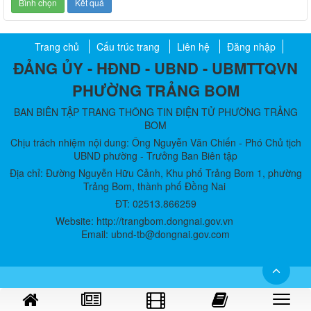
Trang chủ
Cấu trúc trang
Liên hệ
Đăng nhập
ĐẢNG ỦY - HĐND - UBND - UBMTTQVN
PHƯỜNG TRẢNG BOM
BAN BIÊN TẬP TRANG THÔNG TIN ĐIỆN TỬ PHƯỜNG TRẢNG
BOM
Chịu trách nhiệm nội dung: Ông Nguyễn Văn Chiến - Phó Chủ tịch
UBND phường - Trưởng Ban Biên tập
Địa chỉ: Đường Nguyễn Hữu Cảnh, Khu phố Trảng Bom 1, phường
Trảng Bom, thành phố Đồng Nai
ĐT: 02513.866259
Website: http://trangbom.dongnai.gov.vn
Email: ubnd-tb@dongnai.gov.com