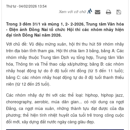
Thứ tư - 04/02/2026 13:54
Xem với cỡ chữ
Trong 3 đêm 31/1 và mùng 1, 2- 2-2026, Trung tâm Văn hóa
- Điện ảnh Đồng Nai tổ chức Hội thi các nhóm nhảy hiện
đại tỉnh Đồng Nai năm 2026.
Với chủ đề: Vũ điệu mừng xuân, hội thi thu hút 59 nhóm nhảy
trên địa bàn tỉnh tham gia. Hội thi chia làm 3 bảng, bảng A: Các
nhóm nhảy thuộc Trung tâm Dịch vụ tổng hợp, Trung tâm Văn
hóa, Thông tin và Thể thao cấp xã/phường; bảng B: các nhóm
nhảy hoạt động tự do ở độ tuổi nhi đồng (từ 5 đến 11 tuổi);
bảng C: các nhóm nhảy hoạt động tự do ở độ tuổi thanh thiếu
niên (từ 12 đến 25 tuổi).
Các nhóm nhảy dự thi với các thể loại: hiphop, hiphop jazz,
choreography, aerobic, múa dân gian... có nội dung ca ngợi
Đảng, ca ngợi mùa xuân, những thành tựu đạt được của địa
phương; thể hiện tính nhiệt huyết của tuổi trẻ trong công cuộc
đổi mới, xây dựng đất nước ngày càng giàu đẹp.