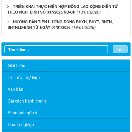
TRIỂN KHAI THỰC HIỆN HỢP ĐỒNG LAO ĐỘNG ĐIỆN TỬ
(19/01/2026)
THEO NGHỊ ĐỊNH SỐ 337/2025/NĐ-CP
HƯỚNG DẪN TIỀN LƯƠNG ĐÓNG BHXH, BHYT, BHTN,
(19/01/2026)
BHTNLĐ-BNN TỪ NGÀY 01/01/2026
Tìm
Giới thiệu
Tin Tức - Sự kiện
Văn bản
Cải cách hành chính
Quyết định 672/QĐ-UBND về việc cho phép chuyển mục đích
Phản ánh góp ý
sử dụng đất ông Nguyễn Hữu Minh và bà Hồ Thị Xô
Doanh nghiệp
Quyết định 671/QĐ-UBND về việc cho phép chuyển mục đích