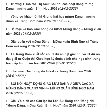
Trường THCS Võ Thị Sáu: Sôi nổi các hoạt động mừng
(02/02/2026)
Đảng – mừng xuân Bính Ngọ 2026
Vòng sơ khảo hội thi Giọng hát hay mừng Đảng – mừng
(01/02/2026)
Xuân xã Trảng Bom năm 2026
Bế mạc và trao Giải bóng đá futsal Mừng Đảng – Mừng xuân
(01/02/2026)
năm 2026
Giải quần vợt mừng Đảng – Mừng xuân Bính Ngọ xã Trảng
(31/01/2026)
Bom mở rộng 2026
Xã Trảng Bom xuất sắc có 01 dự án đạt giải nhì và 01 dự án
đạt giải tư Cuộc thi Khoa học kỹ thuật dành cho học sinh trung
(25/01/2026)
học cấp tỉnh, năm học 2025-2026
Khai mạc Giải bóng đá futsal xã Trảng Bom năm 2026
(25/01/2026)
SÔI NỔI HOẠT ĐỘNG GIAO LƯU DÂN VŨ GIỮA CÁC XÃ
MỪNG ĐẢNG QUANG VINH – MỪNG XUÂN BÍNH NGỌ NĂM
(25/01/2026)
2026
Giải Vô địch các Câu lạc bộ Lân Sư Rồng tỉnh Đồng Nai
(22/01/2026)
"Mừng Đảng, mừng Xuân Bính Ngọ" năm 2026