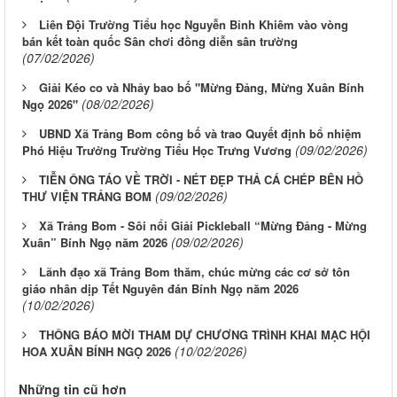
Liên Đội Trường Tiểu học Nguyễn Bỉnh Khiêm vào vòng
bán kết toàn quốc Sân chơi đồng diễn sân trường
(07/02/2026)
Giải Kéo co và Nhảy bao bố "Mừng Đảng, Mừng Xuân Bính
(08/02/2026)
Ngọ 2026"
UBND Xã Trảng Bom công bố và trao Quyết định bổ nhiệm
(09/02/2026)
Phó Hiệu Trưởng Trường Tiểu Học Trưng Vương
TIỄN ÔNG TÁO VỀ TRỜI - NÉT ĐẸP THẢ CÁ CHÉP BÊN HỒ
(09/02/2026)
THƯ VIỆN TRẢNG BOM
Xã Trảng Bom - Sôi nổi Giải Pickleball “Mừng Đảng - Mừng
(09/02/2026)
Xuân” Bính Ngọ năm 2026
Lãnh đạo xã Trảng Bom thăm, chúc mừng các cơ sở tôn
giáo nhân dịp Tết Nguyên đán Bính Ngọ năm 2026
(10/02/2026)
THÔNG BÁO MỜI THAM DỰ CHƯƠNG TRÌNH KHAI MẠC HỘI
(10/02/2026)
HOA XUÂN BÍNH NGỌ 2026
Những tin cũ hơn