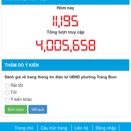
Hôm nay
11,195
Tổng lượt truy cập
4,005,658
THĂM DÒ Ý KIẾN
Đánh giá về trang thông tin điện tử UBND phường Trảng Bom
Rất tốt
Tốt
Ý kiến khác
Trang chủ
Cấu trúc trang
Liên hệ
Đăng nhập