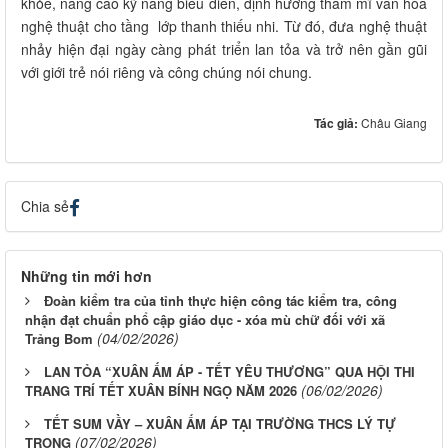
khỏe, nâng cao kỹ năng biểu diễn, định hướng thẩm mĩ văn hóa
nghệ thuật cho tầng lớp thanh thiếu nhi. Từ đó, đưa nghệ thuật
nhảy hiện đại ngày càng phát triển lan tỏa và trở nên gần gũi
với giới trẻ nói riêng và công chúng nói chung.
Tác giả:
Châu Giang
Chia sẻ
Những tin mới hơn
Đoàn kiểm tra của tỉnh thực hiện công tác kiểm tra, công
nhận đạt chuẩn phổ cập giáo dục - xóa mù chữ đối với xã
(04/02/2026)
Trảng Bom
LAN TỎA “XUÂN ẤM ÁP - TẾT YÊU THƯƠNG” QUA HỘI THI
(06/02/2026)
TRANG TRÍ TẾT XUÂN BÍNH NGỌ NĂM 2026
TẾT SUM VẦY – XUÂN ẤM ÁP TẠI TRƯỜNG THCS LÝ TỰ
(07/02/2026)
TRỌNG