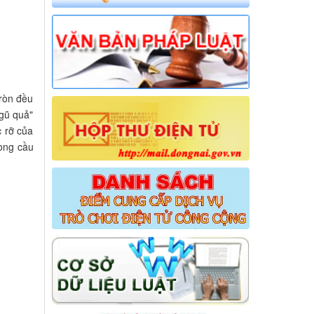
ròn đều
gũ quả"
c rỡ của
mong cầu