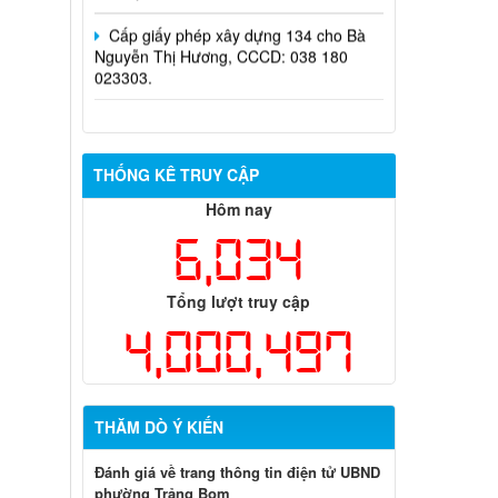
Nguyễn Thị Hương, CCCD: 038 180
023303.
THỐNG KÊ TRUY CẬP
Hôm nay
6,034
Tổng lượt truy cập
4,000,497
THĂM DÒ Ý KIẾN
Đánh giá về trang thông tin điện tử UBND
phường Trảng Bom