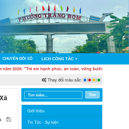
CHUYỂN ĐỔI SỐ
LỊCH CÔNG TÁC
▼
 "Trẻ em hạnh phúc, an toàn, vững bước trong kỷ nguyên số"
Thay đổi màu sắc
Tìm
 Xã
Giới thiệu
Tin Tức - Sự kiện