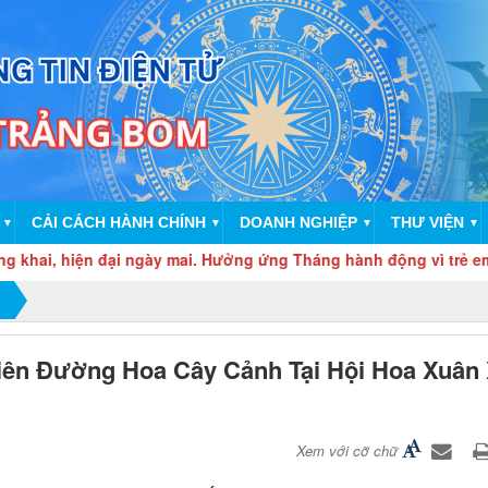
CẢI CÁCH HÀNH CHÍNH
DOANH NGHIỆP
THƯ VIỆN
▼
▼
▼
▼
iện đại ngày mai. Hưởng ứng Tháng hành động vì trẻ em năm 2026:
ên Đường Hoa Cây Cảnh Tại Hội Hoa Xuân
Xem với cỡ chữ