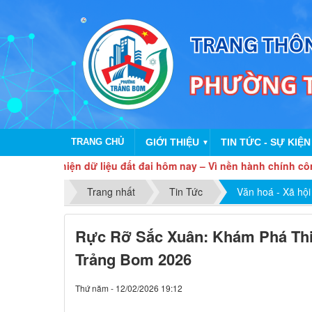
TRANG CHỦ
GIỚI THIỆU
TIN TỨC - SỰ KIỆN
▼
 thiện dữ liệu đất đai hôm nay – Vì nền hành chính công khai, h
Trang nhất
Tin Tức
Văn hoá - Xã hội
Rực Rỡ Sắc Xuân: Khám Phá Thi
Trảng Bom 2026
Thứ năm - 12/02/2026 19:12