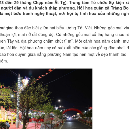
23 đến 29 tháng Chạp năm Ất Tỵ), Trung tâm Tổ chức Sự kiện x
 người dân và du khách thập phương. Hội hoa xuân xã Trảng B
là một bức tranh nghệ thuật, nơi hội tụ tinh hoa của những ng
sự giao thoa đặc biệt giữa hai biểu tượng Tết Việt. Những gốc mai 
t thuận lợi, mai nở rất đúng độ. Có những gốc mai cổ thụ hàng chục n
miền Tây và địa phương chăm chút tỉ mỉ. Mỗi cánh hoa năm cánh, mư
úc, tài lộc. Hội hoa năm nay có sự xuất hiện của các giống đào phai, 
đào hòa quyện giữa nắng phương Nam tạo nên một vẻ đẹp thanh tao, k
niệm.