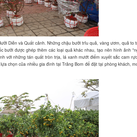
ởi Diễn và Quất cảnh. Những chậu bưởi trĩu quả, vàng ươm, quả to t
ốc bưởi được ghép thêm các loại quả khác nhau, tạo nên hình ảnh "n
nh với những tán quất tròn trịa, lá xanh mướt điểm xuyết sắc cam rự
à lựa chọn của nhiều gia đình tại Trảng Bom để đặt tại phòng khách, 