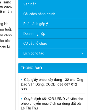
ã Trảng
Văn bản
om 2026
hệ nhân
Cải cách hành chính
vàng Nam
Phản ánh góp ý
ăm tuổi,
Doanh nghiệp
ời cánh
đào bích
Cơ cấu tổ chức
iêu kỳ,
Lịch công tác
Thông báo lịch tắt sóng 2G của Viettel
trên địa bàn phường Trảng Bom
THÔNG BÁO
Cấp giấy phép xây dựng 132 cho Ông
Đào Văn Dũng, CCCD: 036 067 012
608.
Quyết định 651/QĐ-UBND về việc cho
phép chuyển mục đích sử dụng đất bà
Lê Thị Thu
Cấp giấy phép xây dựng 134 cho Bà