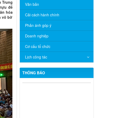
m Trung
Văn bản
 tựu để
văn hóa
Cải cách hành chính
h vô bờ
Phản ánh góp ý
Doanh nghiệp
Cơ cấu tổ chức
Lịch công tác
THÔNG BÁO
Quyết định 672/QĐ-UBND về việc cho
phép chuyển mục đích sử dụng đất ông
Nguyễn Hữu Minh và bà Hồ Thị Xô
Quyết định 671/QĐ-UBND về việc cho
phép chuyển mục đích sử dụng đất bà
Nguyễn Thị Cuối