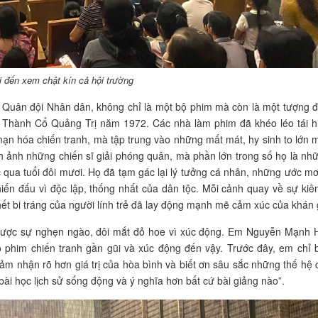
 đến xem chật kín cả hội trường
 Quân đội Nhân dân, không chỉ là một bộ phim mà còn là một tượng đ
 vệ Thành Cổ Quảng Trị năm 1972. Các nhà làm phim đã khéo léo tái 
ạn hóa chiến tranh, mà tập trung vào những mất mát, hy sinh to lớn
h ảnh những chiến sĩ giải phóng quân, mà phần lớn trong số họ là nh
ớc qua tuổi đôi mươi. Họ đã tạm gác lại lý tưởng cá nhân, những ước mơ
hiến đấu vì độc lập, thống nhất của dân tộc. Mỗi cảnh quay về sự ki
chết bi tráng của người lính trẻ đã lay động mạnh mẽ cảm xúc của khán 
 được sự nghẹn ngào, đôi mắt đỏ hoe vì xúc động. Em Nguyễn Mạnh H
 phim chiến tranh gần gũi và xúc động đến vậy. Trước đây, em chỉ b
ảm nhận rõ hơn giá trị của hòa bình và biết ơn sâu sắc những thế hệ
bài học lịch sử sống động và ý nghĩa hơn bất cứ bài giảng nào”.