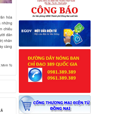
văn hóa
là những
êm chiếu
ười dân
trị nhân
ày càng
: Minh Tú
XÃ