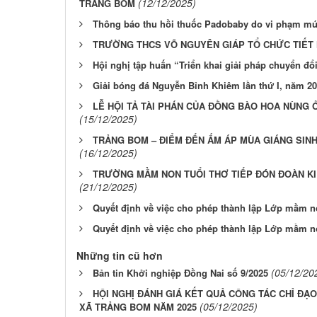
(12/12/2025)
TRẢNG BOM
Thông báo thu hồi thuốc Padobaby do vi phạm mứ
TRƯỜNG THCS VÕ NGUYÊN GIÁP TỔ CHỨC TIẾT
Hội nghị tập huấn “Triển khai giải pháp chuyển đổi
Giải bóng đá Nguyễn Bỉnh Khiêm lần thứ I, năm 2
LỄ HỘI TẢ TÀI PHÁN CỦA ĐỒNG BÀO HOA NÙNG 
(15/12/2025)
TRẢNG BOM – ĐIỂM ĐẾN ẤM ÁP MÙA GIÁNG SINH
(16/12/2025)
TRƯỜNG MẦM NON TUỔI THƠ TIẾP ĐÓN ĐOÀN KI
(21/12/2025)
Quyết định về việc cho phép thành lập Lớp mầm 
Quyết định về việc cho phép thành lập Lớp mầm n
Những tin cũ hơn
(05/12/20
Bản tin Khởi nghiệp Đồng Nai số 9/2025
HỘI NGHỊ ĐÁNH GIÁ KẾT QUẢ CÔNG TÁC CHỈ ĐẠ
(05/12/2025)
XÃ TRẢNG BOM NĂM 2025