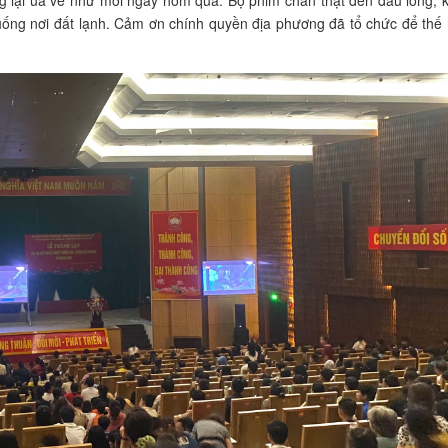
g lại ùa về như mới ngày hôm qua. Bộ phim chân thật đến đau lòng, k
ống nơi đất lạnh. Cảm ơn chính quyền địa phương đã tổ chức để thế