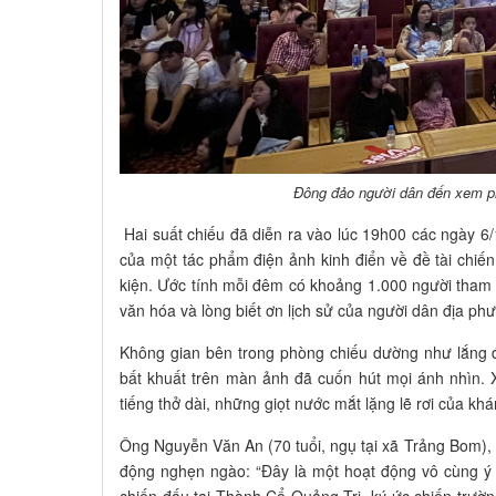
Đông đảo người dân đến xem ph
Hai suất chiếu đã diễn ra vào lúc 19h00 các ngày 6/
của một tác phẩm điện ảnh kinh điển về đề tài chiế
kiện. Ước tính mỗi đêm có khoảng 1.000 người tham 
văn hóa và lòng biết ơn lịch sử của người dân địa ph
Không gian bên trong phòng chiếu dường như lắng đọ
bất khuất trên màn ảnh đã cuốn hút mọi ánh nhìn. X
tiếng thở dài, những giọt nước mắt lặng lẽ rơi của khá
Ông Nguyễn Văn An (70 tuổi, ngụ tại xã Trảng Bom), m
động nghẹn ngào: “Đây là một hoạt động vô cùng ý n