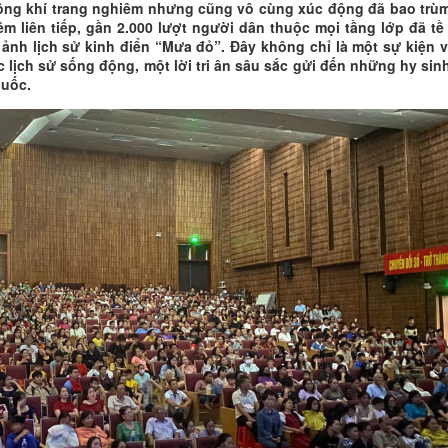
hông khí trang nghiêm nhưng cũng vô cùng xúc động đã bao trù
m liên tiếp, gần 2.000 lượt người dân thuộc mọi tầng lớp đã tề
ảnh lịch sử kinh điển “Mưa đỏ”. Đây không chỉ là một sự kiện 
 lịch sử sống động, một lời tri ân sâu sắc gửi đến những hy sin
quốc.