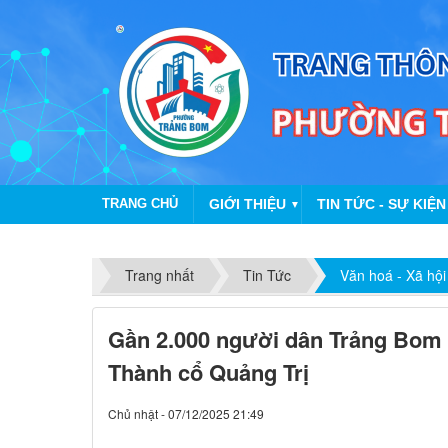
TRANG CHỦ
GIỚI THIỆU
TIN TỨC - SỰ KIỆN
▼
Chun
Trang nhất
Tin Tức
Văn hoá - Xã hội
Gần 2.000 người dân Trảng Bom t
Thành cổ Quảng Trị
Chủ nhật - 07/12/2025 21:49