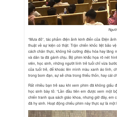
Người
“Mưa đỏ”, tác phẩm điện ảnh kinh điển của Điện ảnh
thuật về sự kiện có thật: Trận chiến khốc liệt bảo
cách chân thực, không hề cường điệu hóa hay lãng m
và dân ta đã gánh chịu. Bộ phim khắc họa rõ nét hìn
viên, học sinh, những người lính trẻ tuổi chỉ vừa bư
của tuổi trẻ, để khoác lên mình màu xanh áo lính, c
trong bom đạn, sự sẻ chia trong thiếu thốn, hay cái 
Rất nhiều bạn trẻ sau khi xem phim đã không giấu
học sinh bày tỏ: “Lần đầu tiên em được xem một bộ
chiến tranh qua sách giáo khoa, nhưng giờ đây, em c
đã hy sinh. Hoạt động chiếu phim này thực sự là một 