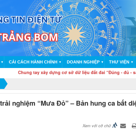
CẢI CÁCH HÀNH CHÍNH
DOANH NGHIỆP
THƯ VIỆN
▼
▼
▼
▼
g tay xây dựng cơ sở dữ liệu đất đai “Đúng - đủ - sạch - sống”
rải nghiệm “Mưa Đỏ” – Bản hung ca bất diệ
Xem với cỡ chữ