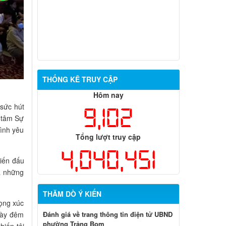
Quyết định 669/QĐ-UBND Phê duyệt
điều chỉnh tổng thể quy hoạch chi tiết tỷ
lệ 1/500 Phân hiệu Trường Đại học Lâm
nghiệp tại tỉnh Đồng Nai
Quyết định 668/QĐ-UBND về việc cho
phép chuyển mục đích sử dụng đất bà
Nguyễn Thị Hoài
THỐNG KÊ TRUY CẬP
Hôm nay
 sức hút
9,102
 tâm Sự
tình yêu
Tổng lượt truy cập
4,040,451
iến đấu
à những
THĂM DÒ Ý KIẾN
iọng xúc
gày đêm
Đánh giá về trang thông tin điện tử UBND
phường Trảng Bom