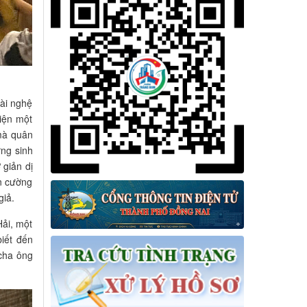
ài nghệ
hiện một
 mà quân
ững sinh
 giản dị
ên cường
giả.
ải, một
iết đến
 cha ông