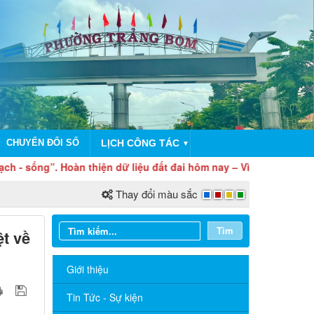
CHUYỂN ĐỔI SỐ
LỊCH CÔNG TÁC
▼
. Hoàn thiện dữ liệu đất đai hôm nay – Vì nền hành chính công k
Thay đổi màu sắc
Tìm
t về
Giới thiệu
Tin Tức - Sự kiện