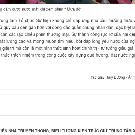
ng cầm được nước mắt khi xem phim “ Mưa đỏ”
 Trung tâm Tổ chức Sự kiện không chỉ đáp ứng nhu cầu thưởng thức 
 sử quý báu đến gần hơn với đông đảo quần chúng nhân dân, đặc biệt 
p cận các rạp chiếu phim thương mại. Sự thành công rực rỡ của hai đ
hất lượng cao và mong muốn tìm hiểu, bồi đắp lòng yêu nước của ng
iải trí mà còn là một hình thức sinh hoạt chính trị - tư tưởng giàu giá 
ý thức trách nhiệm trong công cuộc xây dựng quê hương, đất nước ng
Tác giả:
Thuỳ Dương - Ảnh
VIỆN NHÀ TRUYỀN THỐNG, BIỂU TƯỢNG KIẾN TRÚC GIỮ TRUNG TÂM 