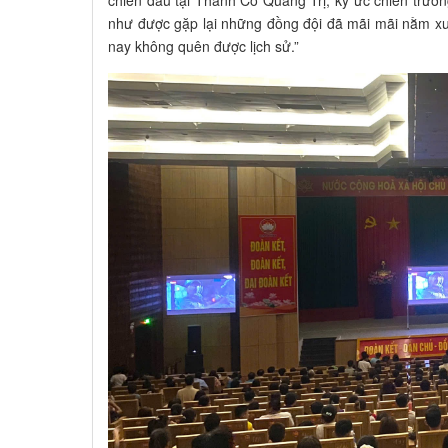
chiến đấu tại Thành Cổ Quảng Trị, ký ức chiến trườn
như được gặp lại những đồng đội đã mãi mãi nằm xu
nay không quên được lịch sử.”