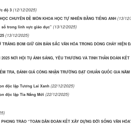
(12/12/2025)
c độ 3
(13/12
 HỌC CHUYÊN ĐỀ MÔN KHOA HỌC TỰ NHIÊN BẰNG TIẾNG ANH
(13/12/2025)
 số trong lĩnh vực giáo dục”
(13/12/2025)
025
Ở TRẢNG BOM GIỮ GÌN BẢN SẮC VĂN HÓA TRONG DÒNG CHẢY HIỆN Đ
 2025 NƠI HỘI TỤ ÁNH SÁNG, YÊU THƯƠNG VÀ TINH THẦN ĐOÀN KẾT
ỂM TRA, ĐÁNH GIÁ CÔNG NHẬN TRƯỜNG ĐẠT CHUẨN QUỐC GIA NĂM 
(22/12/2025)
non độc lập Tương Lai Xanh
(22/12/2025)
on độc lập Tia Nắng Mới
25)
O PHONG TRÀO “TOÀN DÂN ĐOÀN KẾT XÂY DỰNG ĐỜI SỐNG VĂN HÓA”