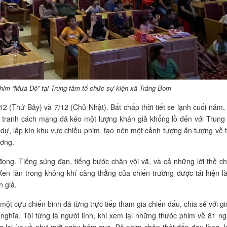
im “Mưa Đỏ” tại Trung tâm tổ chức sự kiện xã Trảng Bom
12 (Thứ Bảy) và 7/12 (Chủ Nhật). Bất chấp thời tiết se lạnh cuối năm,
n tranh cách mạng đã kéo một lượng khán giả khổng lồ đến với Trung
dự, lấp kín khu vực chiếu phim, tạo nên một cảnh tượng ấn tượng về 
ương.
ng. Tiếng súng đạn, tiếng bước chân vội vã, và cả những lời thề ch
en lẫn trong không khí căng thẳng của chiến trường được tái hiện l
n giả.
ột cựu chiến binh đã từng trực tiếp tham gia chiến đấu, chia sẻ với g
ghĩa. Tôi từng là người lính, khi xem lại những thước phim về 81 n