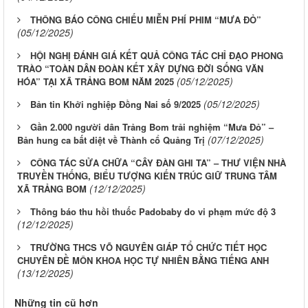
THÔNG BÁO CÔNG CHIẾU MIỄN PHÍ PHIM “MƯA ĐỎ”
(05/12/2025)
HỘI NGHỊ ĐÁNH GIÁ KẾT QUẢ CÔNG TÁC CHỈ ĐẠO PHONG
TRÀO “TOÀN DÂN ĐOÀN KẾT XÂY DỰNG ĐỜI SỐNG VĂN
(05/12/2025)
HÓA” TẠI XÃ TRẢNG BOM NĂM 2025
(05/12/2025)
Bản tin Khởi nghiệp Đồng Nai số 9/2025
Gần 2.000 người dân Trảng Bom trải nghiệm “Mưa Đỏ” –
(07/12/2025)
Bản hung ca bất diệt về Thành cổ Quảng Trị
CÔNG TÁC SỬA CHỮA “CÂY ĐÀN GHI TA” – THƯ VIỆN NHÀ
TRUYỀN THỐNG, BIỂU TƯỢNG KIẾN TRÚC GIỮ TRUNG TÂM
(12/12/2025)
XÃ TRẢNG BOM
Thông báo thu hồi thuốc Padobaby do vi phạm mức độ 3
(12/12/2025)
TRƯỜNG THCS VÕ NGUYÊN GIÁP TỔ CHỨC TIẾT HỌC
CHUYÊN ĐỀ MÔN KHOA HỌC TỰ NHIÊN BẰNG TIẾNG ANH
(13/12/2025)
Những tin cũ hơn