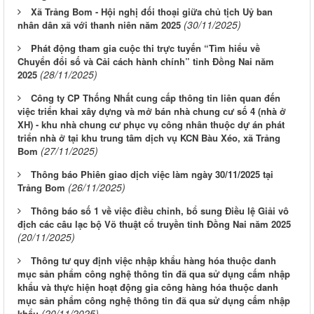
Xã Trảng Bom - Hội nghị đối thoại giữa chủ tịch Uỷ ban
(30/11/2025)
nhân dân xã với thanh niên năm 2025
Phát động tham gia cuộc thi trực tuyến “Tìm hiểu về
Chuyển đổi số và Cải cách hành chính” tỉnh Đồng Nai năm
(28/11/2025)
2025
Công ty CP Thống Nhất cung cấp thông tin liên quan đến
việc triển khai xây dựng và mở bán nhà chung cư số 4 (nhà ở
XH) - khu nhà chung cư phục vụ công nhân thuộc dự án phát
triển nhà ở tại khu trung tâm dịch vụ KCN Bàu Xéo, xã Trảng
(27/11/2025)
Bom
Thông báo Phiên giao dịch việc làm ngày 30/11/2025 tại
(26/11/2025)
Trảng Bom
Thông báo số 1 về việc điều chỉnh, bổ sung Điều lệ Giải vô
địch các câu lạc bộ Võ thuật cổ truyền tỉnh Đồng Nai năm 2025
(20/11/2025)
Thông tư quy định việc nhập khẩu hàng hóa thuộc danh
mục sản phẩm công nghệ thông tin đã qua sử dụng cấm nhập
khẩu và thực hiện hoạt động gia công hàng hóa thuộc danh
mục sản phẩm công nghệ thông tin đã qua sử dụng cấm nhập
(20/11/2025)
khẩu