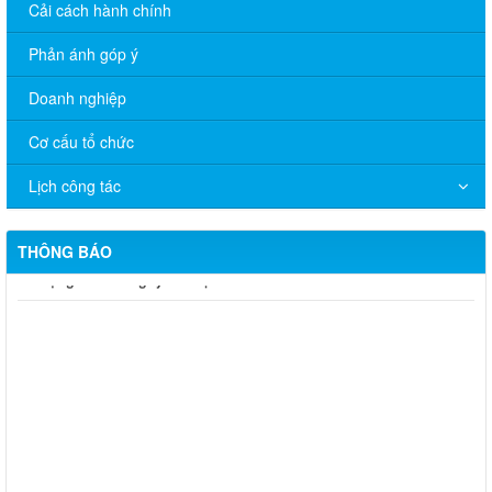
Cải cách hành chính
Phản ánh góp ý
Doanh nghiệp
Cơ cấu tổ chức
Lịch công tác
THÔNG BÁO
Quyết định 672/QĐ-UBND về việc cho phép chuyển mục đích
sử dụng đất ông Nguyễn Hữu Minh và bà Hồ Thị Xô
Quyết định 671/QĐ-UBND về việc cho phép chuyển mục đích
sử dụng đất bà Nguyễn Thị Cuối
Quyết định 669/QĐ-UBND Phê duyệt điều chỉnh tổng thể quy
hoạch chi tiết tỷ lệ 1/500 Phân hiệu Trường Đại học Lâm nghiệp
tại tỉnh Đồng Nai