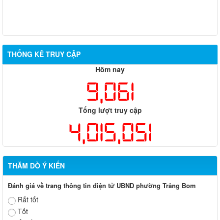
Quyết định 668/QĐ-UBND về việc cho phép chuyển mục đích
sử dụng đất bà Nguyễn Thị Hoài
THỐNG KÊ TRUY CẬP
Hôm nay
9,061
Tổng lượt truy cập
4,015,051
THĂM DÒ Ý KIẾN
Đánh giá về trang thông tin điện tử UBND phường Trảng Bom
Rất tốt
Tốt