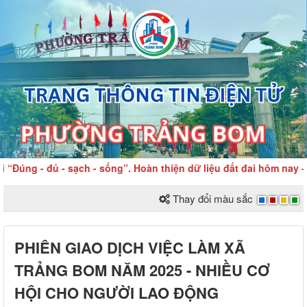
g - đủ - sạch - sống”. Hoàn thiện dữ liệu đất đai hôm nay – Vì
Thay đổi màu sắc
PHIÊN GIAO DỊCH VIỆC LÀM XÃ
TRẢNG BOM NĂM 2025 - NHIỀU CƠ
HỘI CHO NGƯỜI LAO ĐỘNG