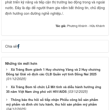
phát triển kỹ năng và tiếp cận thị trường lao động trong và ngoài
nước. Đây là dịp để người tham gia nắm bắt thông tin, chủ động
định hướng con đường nghề nghiệp./.
Tác giả:
Phương Khánh - Hữu Khánh
Chia sẻ
Những tin mới hơn
Xã Trảng Bom giành 1 Huy chương Vàng và 2 Huy chương
Đồng tại Giải vô địch các CLB Quần vợt tỉnh Đồng Nai 2025
(01/12/2025)
Xã Trảng Bom tổ chức Lễ Mít tinh và diễu hành hưởng ứng
(03/12/2025)
35 năm Việt Nam ứng phó với HIV/AIDS
Thông báo thu hồi số tiếp nhận Phiếu công bố sản phẩm
mỹ phẩm và đình chỉ lưu hành, thu hồi sản phẩm mỹ phẩm
(04/12/2025)