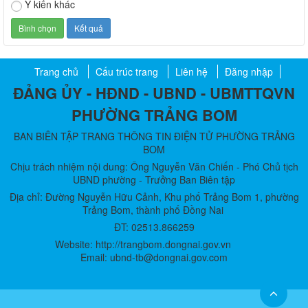
Ý kiến khác
Trang chủ
Cấu trúc trang
Liên hệ
Đăng nhập
ĐẢNG ỦY - HĐND - UBND - UBMTTQVN
PHƯỜNG TRẢNG BOM
BAN BIÊN TẬP TRANG THÔNG TIN ĐIỆN TỬ PHƯỜNG TRẢNG
BOM
Chịu trách nhiệm nội dung: Ông Nguyễn Văn Chiến - Phó Chủ tịch
UBND phường - Trưởng Ban Biên tập
Địa chỉ: Đường Nguyễn Hữu Cảnh, Khu phố Trảng Bom 1, phường
Trảng Bom, thành phố Đồng Nai
ĐT: 02513.866259
Website: http://trangbom.dongnai.gov.vn
Email: ubnd-tb@dongnai.gov.com