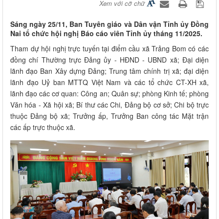
Xem với cỡ chữ
Sáng ngày 25/11, Ban Tuyên giáo và Dân vận Tỉnh ủy Đồng
Nai tổ chức hội nghị Báo cáo viên Tỉnh ủy tháng 11/2025.
Tham dự hội nghị trực tuyến tại điểm cầu xã Trảng Bom có các
đồng chí Thường trực Đảng ủy - HĐND - UBND xã; Đại diện
lãnh đạo Ban Xây dựng Đảng; Trung tâm chính trị xã; đại diện
lãnh đạo Uỷ ban MTTQ Việt Nam và các tổ chức CT-XH xã,
lãnh đạo các cơ quan: Công an; Quân sự; phòng Kinh tế; phòng
Văn hóa - Xã hội xã; Bí thư các Chi, Đảng bộ cơ sở; Chi bộ trực
thuộc Đảng bộ xã; Trưởng ấp, Trưởng Ban công tác Mặt trận
các ấp trực thuộc xã.