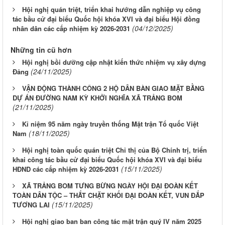
Hội nghị quán triệt, triển khai hướng dẫn nghiệp vụ công
tác bầu cử đại biểu Quốc hội khóa XVI và đại biểu Hội đồng
(04/12/2025)
nhân dân các cấp nhiệm kỳ 2026-2031
Những tin cũ hơn
Hội nghị bồi dưỡng cập nhật kiến thức nhiệm vụ xây dựng
(24/11/2025)
Đảng
VẬN ĐỘNG THÀNH CÔNG 2 HỘ DÂN BÀN GIAO MẶT BẰNG
DỰ ÁN ĐƯỜNG NAM KỲ KHỞI NGHĨA XÃ TRẢNG BOM
(21/11/2025)
Kỉ niệm 95 năm ngày truyền thống Mặt trận Tổ quốc Việt
(18/11/2025)
Nam
Hội nghị toàn quốc quán triệt Chỉ thị của Bộ Chính trị, triển
khai công tác bầu cử đại biểu Quốc hội khóa XVI và đại biểu
(15/11/2025)
HĐND các cấp nhiệm kỳ 2026-2031
XÃ TRẢNG BOM TƯNG BỪNG NGÀY HỘI ĐẠI ĐOÀN KẾT
TOÀN DÂN TỘC – THẮT CHẶT KHỐI ĐẠI ĐOÀN KẾT, VUN ĐẮP
(15/11/2025)
TƯƠNG LAI
Hội nghị giao ban ban công tác mặt trận quý IV năm 2025