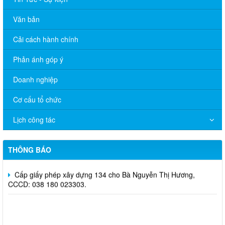
Văn bản
Cải cách hành chính
Phản ánh góp ý
Doanh nghiệp
Thông báo lịch tắt sóng 2G của Viettel trên địa bàn phường
Trảng Bom
Cơ cấu tổ chức
Cấp giấy phép xây dựng 132 cho Ông Đào Văn Dũng, CCCD:
Lịch công tác
036 067 012 608.
Quyết định 651/QĐ-UBND về việc cho phép chuyển mục đích
THÔNG BÁO
sử dụng đất bà Lê Thị Thu
Cấp giấy phép xây dựng 134 cho Bà Nguyễn Thị Hương,
CCCD: 038 180 023303.