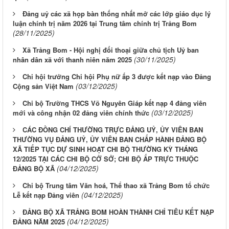
Đảng uỷ các xã họp bàn thống nhất mở các lớp giáo dục lý
luận chính trị năm 2026 tại Trung tâm chính trị Trảng Bom
(28/11/2025)
Xã Trảng Bom - Hội nghị đối thoại giữa chủ tịch Uỷ ban
(30/11/2025)
nhân dân xã với thanh niên năm 2025
Chi hội trưởng Chi hội Phụ nữ ấp 3 được kết nạp vào Đảng
(03/12/2025)
Cộng sản Việt Nam
Chi bộ Trường THCS Võ Nguyên Giáp kết nạp 4 đảng viên
(03/12/2025)
mới và công nhận 02 đảng viên chính thức
CÁC ĐỒNG CHÍ THƯỜNG TRỰC ĐẢNG UỶ, ỦY VIÊN BAN
THƯỜNG VỤ ĐẢNG UỶ, ỦY VIÊN BAN CHẤP HÀNH ĐẢNG BỘ
XÃ TIẾP TỤC DỰ SINH HOẠT CHI BỘ THƯỜNG KỲ THÁNG
12/2025 TẠI CÁC CHI BỘ CỞ SỞ; CHI BỘ ẤP TRỰC THUỘC
(04/12/2025)
ĐẢNG BỘ XÃ
Chi bộ Trung tâm Văn hoá, Thể thao xã Trảng Bom tổ chức
(04/12/2025)
Lễ kết nạp Đảng viên
ĐẢNG BỘ XÃ TRẢNG BOM HOÀN THÀNH CHỈ TIÊU KẾT NẠP
(04/12/2025)
ĐẢNG NĂM 2025