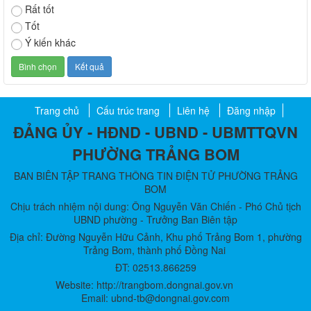
Rất tốt
Tốt
Ý kiến khác
Trang chủ
Cấu trúc trang
Liên hệ
Đăng nhập
ĐẢNG ỦY - HĐND - UBND - UBMTTQVN
PHƯỜNG TRẢNG BOM
BAN BIÊN TẬP TRANG THÔNG TIN ĐIỆN TỬ PHƯỜNG TRẢNG
BOM
Chịu trách nhiệm nội dung: Ông Nguyễn Văn Chiến - Phó Chủ tịch
UBND phường - Trưởng Ban Biên tập
Địa chỉ: Đường Nguyễn Hữu Cảnh, Khu phố Trảng Bom 1, phường
Trảng Bom, thành phố Đồng Nai
ĐT: 02513.866259
Website: http://trangbom.dongnai.gov.vn
Email: ubnd-tb@dongnai.gov.com