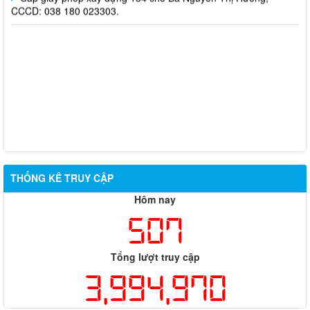
CCCD: 038 180 023303.
THỐNG KÊ TRUY CẬP
Hôm nay
507
Tổng lượt truy cập
3,994,970