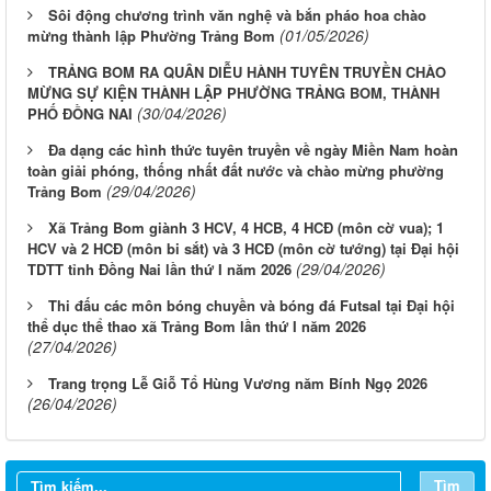
Sôi động chương trình văn nghệ và bắn pháo hoa chào
(01/05/2026)
mừng thành lập Phường Trảng Bom
TRẢNG BOM RA QUÂN DIỄU HÀNH TUYÊN TRUYỀN CHÀO
MỪNG SỰ KIỆN THÀNH LẬP PHƯỜNG TRẢNG BOM, THÀNH
(30/04/2026)
PHỐ ĐỒNG NAI
Đa dạng các hình thức tuyên truyền về ngày Miền Nam hoàn
toàn giải phóng, thống nhất đất nước và chào mừng phường
(29/04/2026)
Trảng Bom
Xã Trảng Bom giành 3 HCV, 4 HCB, 4 HCĐ (môn cờ vua); 1
HCV và 2 HCĐ (môn bi sắt) và 3 HCĐ (môn cờ tướng) tại Đại hội
(29/04/2026)
TDTT tỉnh Đồng Nai lần thứ I năm 2026
Thi đấu các môn bóng chuyền và bóng đá Futsal tại Đại hội
thể dục thể thao xã Trảng Bom lần thứ I năm 2026
(27/04/2026)
Trang trọng Lễ Giỗ Tổ Hùng Vương năm Bính Ngọ 2026
(26/04/2026)
Tìm