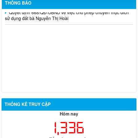
THÔNG BÁO
Quyết định 668/QĐ-UBND về việc cho phép chuyển mục đích
sử dụng đất bà Nguyễn Thị Hoài
THỐNG KÊ TRUY CẬP
Hôm nay
1,336