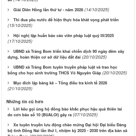
(14/10/2025)
Giải Diên Hồng lần thứ tư - năm 2026
Thi đua yêu nước để hiện thực hóa khát vọng phát triển
(15/10/2025)
Hội nghị tập huấn báo cáo viên pháp luật quý III/2025
(17/10/2025)
UBND xã Trảng Bom triển khai chiến dịch 90 ngày đêm xây
(20/10/2025)
dựng, hoàn thiện cơ sở dữ liệu đất đai
UBND xã Trảng Bom tuyên truyền pháp luật và trao học
(20/10/2025)
bổng cho học sinh trường THCS Võ Nguyên Giáp
Mục đích lập bảng kê – Tổng điều tra kinh tế 2026
(21/10/2025)
Những tin cũ hơn
Lời kêu gọi ủng hộ đồng bào khắc phục hậu quả thiên tai
(07/10/2025)
do cơn bão số 10 (BUALOI) gây ra
Xe tuyên truyền lưu động chào mừng Đại hội Đại biểu Đảng
bộ tỉnh Đồng Nai lần thứ I, nhiệm kỳ 2025 - 2030 trên địa bàn xã