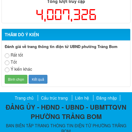
Tổng lượt truy cập
4,007,326
THĂM DÒ Ý KIẾN
Đánh giá về trang thông tin điện tử UBND phường Trảng Bom
Rất tốt
Tốt
Ý kiến khác
Trang chủ
Cấu trúc trang
Liên hệ
Đăng nhập
ĐẢNG ỦY - HĐND - UBND - UBMTTQVN
PHƯỜNG TRẢNG BOM
BAN BIÊN TẬP TRANG THÔNG TIN ĐIỆN TỬ PHƯỜNG TRẢNG
BOM