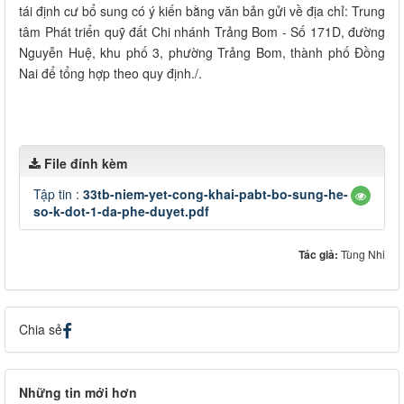
tái định cư bổ sung có ý kiến bằng văn bản gửi về địa chỉ: Trung
tâm Phát triển quỹ đất Chi nhánh Trảng Bom - Số 171D, đường
Nguyễn Huệ, khu phố 3, phường Trảng Bom, thành phố Đồng
Nai để tổng hợp theo quy định./.
File đính kèm
Tập tin :
33tb-niem-yet-cong-khai-pabt-bo-sung-he-
so-k-dot-1-da-phe-duyet.pdf
Tác giả:
Tùng Nhi
Chia sẻ
Những tin mới hơn