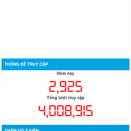
THỐNG KÊ TRUY CẬP
Hôm nay
2,925
Tổng lượt truy cập
4,008,915
THĂM DÒ Ý KIẾN