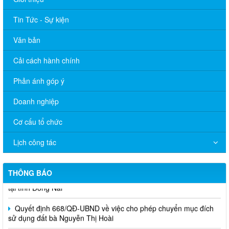
Tin Tức - Sự kiện
Văn bản
Cải cách hành chính
Phản ánh góp ý
Doanh nghiệp
Quyết định 672/QĐ-UBND về việc cho phép chuyển mục đích
sử dụng đất ông Nguyễn Hữu Minh và bà Hồ Thị Xô
Cơ cấu tổ chức
Quyết định 671/QĐ-UBND về việc cho phép chuyển mục đích
Lịch công tác
sử dụng đất bà Nguyễn Thị Cuối
Quyết định 669/QĐ-UBND Phê duyệt điều chỉnh tổng thể quy
THÔNG BÁO
hoạch chi tiết tỷ lệ 1/500 Phân hiệu Trường Đại học Lâm nghiệp
tại tỉnh Đồng Nai
Quyết định 668/QĐ-UBND về việc cho phép chuyển mục đích
sử dụng đất bà Nguyễn Thị Hoài