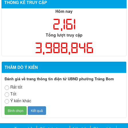
THỐNG KÊ TRUY CẬP
Hôm nay
2,161
Tổng lượt truy cập
3,988,846
THĂM DÒ Ý KIẾN
Đánh giá về trang thông tin điện tử UBND phường Trảng Bom
Rất tốt
Tốt
Ý kiến khác