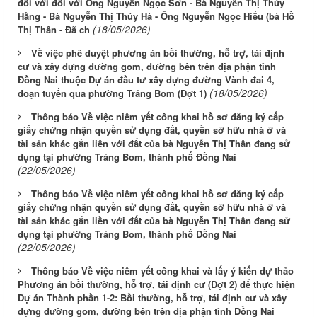
đối với đối với Ông Nguyễn Ngọc Sơn - Bà Nguyễn Thị Thúy
Hằng - Bà Nguyễn Thị Thúy Hà - Ông Nguyễn Ngọc Hiếu (bà Hồ
(18/05/2026)
Thị Thân - Đã ch
Về việc phê duyệt phương án bồi thường, hỗ trợ, tái định
cư và xây dựng đường gom, đường bên trên địa phận tỉnh
Đồng Nai thuộc Dự án đầu tư xây dựng đường Vành đai 4,
(18/05/2026)
đoạn tuyến qua phường Trảng Bom (Đợt 1)
Thông báo Về việc niêm yết công khai hồ sơ đăng ký cấp
giấy chứng nhận quyền sử dụng đất, quyền sở hữu nhà ở và
tài sản khác gắn liền với đất của bà Nguyễn Thị Thân đang sử
dụng tại phường Trảng Bom, thành phố Đồng Nai
(22/05/2026)
Thông báo Về việc niêm yết công khai hồ sơ đăng ký cấp
giấy chứng nhận quyền sử dụng đất, quyền sở hữu nhà ở và
tài sản khác gắn liền với đất của bà Nguyễn Thị Thân đang sử
dụng tại phường Trảng Bom, thành phố Đồng Nai
(22/05/2026)
Thông báo Về việc niêm yết công khai và lấy ý kiến dự thảo
Phương án bồi thường, hỗ trợ, tái định cư (Đợt 2) để thực hiện
Dự án Thành phần 1-2: Bồi thường, hỗ trợ, tái định cư và xây
dựng đường gom, đường bên trên địa phận tỉnh Đồng Nai