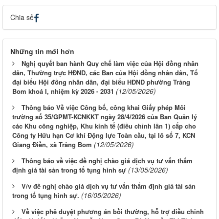
Chia sẻ
Những tin mới hơn
Nghị quyết ban hành Quy chế làm việc của Hội đồng nhân
dân, Thường trực HĐND, các Ban của Hội đồng nhân dân, Tổ
đại biểu Hội đồng nhân dân, đại biểu HĐND phường Trảng
(12/05/2026)
Bom khoá I, nhiệm kỳ 2026 - 2031
Thông báo Về việc Công bố, công khai Giấy phép Môi
trường số 35/GPMT-KCNKKT ngày 28/4/2026 của Ban Quản lý
các Khu công nghiệp, Khu kinh tế (điều chỉnh lần 1) cấp cho
Công ty Hữu hạn Cơ khí Động lực Toàn cầu, tại lô số 7, KCN
(12/05/2026)
Giang Điền, xã Trảng Bom
Thông báo về việc đề nghị chào giá dịch vụ tư vấn thẩm
(13/05/2026)
định giá tài sản trong tố tụng hình sự
V/v đề nghị chào giá dịch vụ tư vấn thẩm định giá tài sản
(16/05/2026)
trong tố tụng hình sự.
Về việc phê duyệt phương án bồi thường, hỗ trợ điều chỉnh