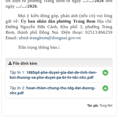
tin điện tử phường Trảng Bom từ ngày
…/…/2026
đến
ngày
…/…/2026
.
Mọi ý kiến đóng góp, phản ánh (nếu có) vui lòng
gửi về:
Ủy ban nhân dân phường Trảng Bom
Địa chỉ:
Đường Nguyễn Hữu Cảnh, Khu phố 3, phường Trảng
Bom, thành phố Đồng Nai. Điện thoại: 02513.866259
Email:
ubnd-trangbom@dongnai.gov.vn
Trân trọng thông báo./.
File đính kèm
Tập tin 1:
1885qd-phe-duyet-gia-dat-de-tinh-tien-
boi-thuong-va-phe-duyet-pa-bt-ht-tdc-nhc.pdf
Tập tin 2:
hoan-thien-chung-thu-tdg-dat-duong-
nhc.pdf
Tác giả:
Tùng Nhi