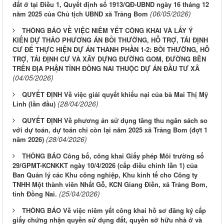
đất ở tại Điều 1, Quyết định số 1913/QĐ-UBND ngày 16 tháng 12
(06/05/2026)
năm 2025 của Chủ tịch UBND xã Trảng Bom
THÔNG BÁO VỀ VIỆC NIÊM YẾT CÔNG KHAI VÀ LẤY Ý
KIẾN DỰ THẢO PHƯƠNG ÁN BỒI THƯỜNG, HỖ TRỢ, TÁI ĐỊNH
CƯ ĐỂ THỰC HIỆN DỰ ÁN THÀNH PHẦN 1-2: BỒI THƯỜNG, HỖ
TRỢ, TÁI ĐỊNH CƯ VÀ XÂY DỰNG ĐƯỜNG GOM, ĐƯỜNG BÊN
TRÊN ĐỊA PHẬN TỈNH ĐỒNG NAI THUỘC DỰ ÁN ĐẦU TƯ XÂ
(04/05/2026)
QUYẾT ĐỊNH Về việc giải quyết khiếu nại của bà Mai Thị Mỹ
(28/04/2026)
Linh (lần đầu)
QUYẾT ĐỊNH Về phương án sử dụng tăng thu ngân sách so
với dự toán, dự toán chi còn lại năm 2025 xã Trảng Bom (đợt 1
(28/04/2026)
năm 2026)
THÔNG BÁO Công bố, công khai Giấy phép Môi trường số
29/GPMT-KCNKKT ngày 10/4/2026 (cấp điều chỉnh lần 1) của
Ban Quản lý các Khu công nghiệp, Khu kinh tế cho Công ty
TNHH Một thành viên Nhất Gỗ, KCN Giang Điền, xã Trảng Bom,
(25/04/2026)
tỉnh Đồng Nai.
THÔNG BÁO Về việc niêm yết công khai hồ sơ đăng ký cấp
giấy chứng nhận quyền sử dụng đất, quyền sở hữu nhà ở và