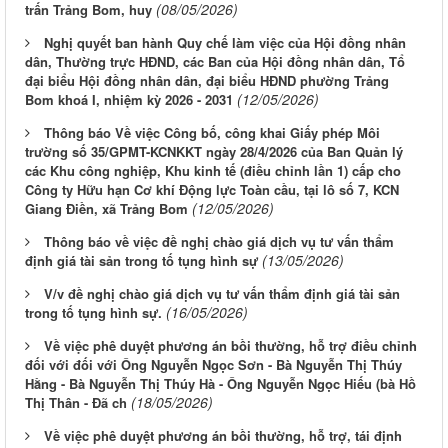
(08/05/2026)
trấn Trảng Bom, huy
Nghị quyết ban hành Quy chế làm việc của Hội đồng nhân
dân, Thường trực HĐND, các Ban của Hội đồng nhân dân, Tổ
đại biểu Hội đồng nhân dân, đại biểu HĐND phường Trảng
(12/05/2026)
Bom khoá I, nhiệm kỳ 2026 - 2031
Thông báo Về việc Công bố, công khai Giấy phép Môi
trường số 35/GPMT-KCNKKT ngày 28/4/2026 của Ban Quản lý
các Khu công nghiệp, Khu kinh tế (điều chỉnh lần 1) cấp cho
Công ty Hữu hạn Cơ khí Động lực Toàn cầu, tại lô số 7, KCN
(12/05/2026)
Giang Điền, xã Trảng Bom
Thông báo về việc đề nghị chào giá dịch vụ tư vấn thẩm
(13/05/2026)
định giá tài sản trong tố tụng hình sự
V/v đề nghị chào giá dịch vụ tư vấn thẩm định giá tài sản
(16/05/2026)
trong tố tụng hình sự.
Về việc phê duyệt phương án bồi thường, hỗ trợ điều chỉnh
đối với đối với Ông Nguyễn Ngọc Sơn - Bà Nguyễn Thị Thúy
Hằng - Bà Nguyễn Thị Thúy Hà - Ông Nguyễn Ngọc Hiếu (bà Hồ
(18/05/2026)
Thị Thân - Đã ch
Về việc phê duyệt phương án bồi thường, hỗ trợ, tái định