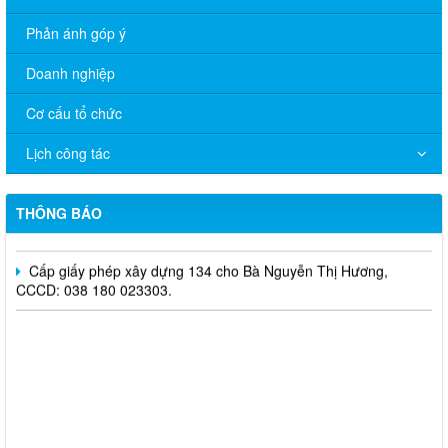
Phản ánh góp ý
Doanh nghiệp
Thông báo lịch tắt sóng 2G của Viettel trên địa bàn phường
Trảng Bom
Cơ cấu tổ chức
Cấp giấy phép xây dựng 132 cho Ông Đào Văn Dũng, CCCD:
Lịch công tác
036 067 012 608.
Quyết định 651/QĐ-UBND về việc cho phép chuyển mục đích
THÔNG BÁO
sử dụng đất bà Lê Thị Thu
Cấp giấy phép xây dựng 134 cho Bà Nguyễn Thị Hương,
CCCD: 038 180 023303.