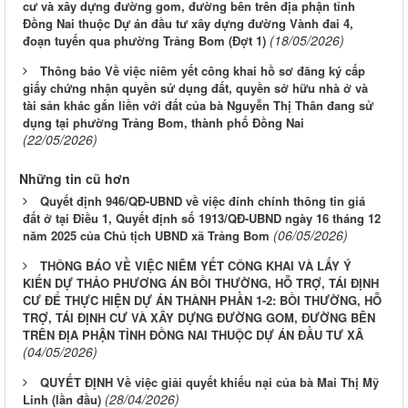
cư và xây dựng đường gom, đường bên trên địa phận tỉnh
Đồng Nai thuộc Dự án đầu tư xây dựng đường Vành đai 4,
(18/05/2026)
đoạn tuyến qua phường Trảng Bom (Đợt 1)
Thông báo Về việc niêm yết công khai hồ sơ đăng ký cấp
giấy chứng nhận quyền sử dụng đất, quyền sở hữu nhà ở và
tài sản khác gắn liền với đất của bà Nguyễn Thị Thân đang sử
dụng tại phường Trảng Bom, thành phố Đồng Nai
(22/05/2026)
Những tin cũ hơn
Quyết định 946/QĐ-UBND về việc đính chính thông tin giá
đất ở tại Điều 1, Quyết định số 1913/QĐ-UBND ngày 16 tháng 12
(06/05/2026)
năm 2025 của Chủ tịch UBND xã Trảng Bom
THÔNG BÁO VỀ VIỆC NIÊM YẾT CÔNG KHAI VÀ LẤY Ý
KIẾN DỰ THẢO PHƯƠNG ÁN BỒI THƯỜNG, HỖ TRỢ, TÁI ĐỊNH
CƯ ĐỂ THỰC HIỆN DỰ ÁN THÀNH PHẦN 1-2: BỒI THƯỜNG, HỖ
TRỢ, TÁI ĐỊNH CƯ VÀ XÂY DỰNG ĐƯỜNG GOM, ĐƯỜNG BÊN
TRÊN ĐỊA PHẬN TỈNH ĐỒNG NAI THUỘC DỰ ÁN ĐẦU TƯ XÂ
(04/05/2026)
QUYẾT ĐỊNH Về việc giải quyết khiếu nại của bà Mai Thị Mỹ
(28/04/2026)
Linh (lần đầu)