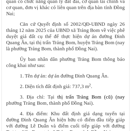
quan có chức năng quản lý đất đai, cơ quan tài chính và
cơ quan, đơn vị khác có liên quan trên địa bàn tỉnh Đồng
Nai;
Căn cứ Quyết định số 2002/QĐ-UBND ngày 26
tháng 12 năm 2025 của UBND xã Trảng Bom về việc phê
duyệt giá đất cụ thể để thực hiện dự án đường Đinh
Quang Ân, tại thị trấn Trảng Bom, huyện Trảng Bom (nay
là phường Trảng Bom, thành phố Đồng Nai).
Ủy ban nhân dân phường Trảng Bom thông báo
công khai như sau:
1. Tên dự án:
dự án
đường Đinh Quang Ân.
2
2. Diện tích đất định giá:
737,3 m
.
3. Địa chỉ: Tại
thị trấn Trảng Bom (cũ) (nay
phường
Trảng Bom
, thành phố Đồng Nai).
4. Địa điểm:
Khu đất định giá
dạng tuyến tại
đường Đinh Quang Ân hiện hữu có điểm đầu tiếp giáp
với đường Lê Duẩn và điểm cuối tiếp giáp với đường