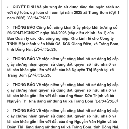
QUYẾT ĐỊNH Về phương án sử dụng tăng thu ngân sách so
với dự toán, dự toán chi còn lại năm 2025 xã Trảng Bom (đợt 1
(28/04/2026)
năm 2026)
THÔNG BÁO Công bố, công khai Giấy phép Môi trường số
29/GPMT-KCNKKT ngày 10/4/2026 (cấp điều chỉnh lần 1) của
Ban Quản lý các Khu công nghiệp, Khu kinh tế cho Công ty
TNHH Một thành viên Nhất Gỗ, KCN Giang Điền, xã Trảng Bom,
(25/04/2026)
tỉnh Đồng Nai.
THÔNG BÁO Về việc niêm yết công khai hồ sơ đăng ký cấp
giấy chứng nhận quyền sử dụng đất, quyền sở hữu nhà ở và
tài sản khác gắn liền với đất của bà Nguyễn Thị Mạnh tại xã
(24/04/2026)
Trảng Bom
THÔNG BÁO Về việc niêm yết công khai hồ sơ đăng ký cấp
giấy chứng nhận quyền sử dụng đất, quyền sở hữu nhà ở và
tài sản khác gắn liền với đất của ông Đoàn Đức Thịnh và bà
(24/04/2026)
Nguyễn Thị Nhã đang sử dụng tại xã Trảng Bom
THÔNG BÁO Về việc niêm yết công khai hồ sơ đăng ký cấp
giấy chứng nhận quyền sử dụng đất, quyền sở hữu nhà ở và
tài sản khác gắn liền với đất của ông Nguyễn Văn Ngân và bà
Đoàn Thị Hằng đang sử dụng tại xã Trảng Bom, tỉnh Đồng Nai.