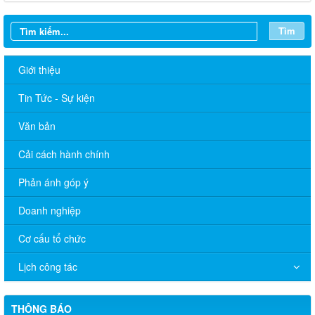
Tìm
Giới thiệu
Tin Tức - Sự kiện
Văn bản
Cải cách hành chính
Phản ánh góp ý
Doanh nghiệp
Quyết định 672/QĐ-UBND về việc cho phép chuyển mục đích
sử dụng đất ông Nguyễn Hữu Minh và bà Hồ Thị Xô
Cơ cấu tổ chức
Quyết định 671/QĐ-UBND về việc cho phép chuyển mục đích
Lịch công tác
sử dụng đất bà Nguyễn Thị Cuối
Quyết định 669/QĐ-UBND Phê duyệt điều chỉnh tổng thể quy
THÔNG BÁO