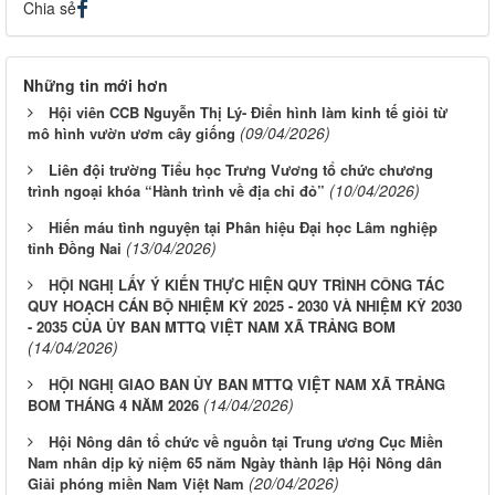
Chia sẻ
Những tin mới hơn
Hội viên CCB Nguyễn Thị Lý- Điển hình làm kinh tế giỏi từ
(09/04/2026)
mô hình vườn ươm cây giống
Liên đội trường Tiểu học Trưng Vương tổ chức chương
(10/04/2026)
trình ngoại khóa “Hành trình về địa chỉ đỏ”
Hiến máu tình nguyện tại Phân hiệu Đại học Lâm nghiệp
(13/04/2026)
tỉnh Đồng Nai
HỘI NGHỊ LẤY Ý KIẾN THỰC HIỆN QUY TRÌNH CÔNG TÁC
QUY HOẠCH CÁN BỘ NHIỆM KỲ 2025 - 2030 VÀ NHIỆM KỲ 2030
- 2035 CỦA ỦY BAN MTTQ VIỆT NAM XÃ TRẢNG BOM
(14/04/2026)
HỘI NGHỊ GIAO BAN ỦY BAN MTTQ VIỆT NAM XÃ TRẢNG
(14/04/2026)
BOM THÁNG 4 NĂM 2026
Hội Nông dân tổ chức về nguồn tại Trung ương Cục Miền
Nam nhân dịp kỷ niệm 65 năm Ngày thành lập Hội Nông dân
(20/04/2026)
Giải phóng miền Nam Việt Nam