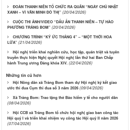
ĐOÀN THANH NIÊN TỔ CHỨC RA QUÂN “NGÀY CHỦ NHẬT
(20/04/2026)
XANH – VÌ VĂN MINH ĐÔ THỊ”
CUỘC THI ẢNH/VIDEO “DẤU ẤN THANH NIÊN – TỰ HÀO
(20/04/2026)
PHƯỜNG TRẢNG BOM”
CHƯƠNG TRÌNH “KÝ ỨC THÁNG 4” – “MỘT THỜI HOA
(21/04/2026)
LỬA”
Hội nghị triển khai nghiên cứu, học tập, quán triệt và tuyên
truyền thực hiện Nghị quyết Hội nghị lần thứ hai Ban Chấp
(22/04/2026)
hành Trung ương Đảng khóa XIV.
Những tin cũ hơn
Hội Nông dân xã Trảng Bom tham dự Hội nghị ký kết giao
(09/04/2026)
ước thi đua Cụm thi đua số 3 năm 2026
Xã Trảng Bom: Trao tặng thẻ Bảo hiểm y tế cho người dân
(08/04/2026)
Hội CCB xã Trảng Bom tổ chức hội nghị giao ban công tác
Hội quý I và triển khai nhiệm vụ công tác Hội quý II năm 2026
(07/04/2026)