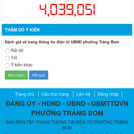
4,039,051
THĂM DÒ Ý KIẾN
Đánh giá về trang thông tin điện tử UBND phường Trảng Bom
Rất tốt
Tốt
Ý kiến khác
Trang chủ
Cấu trúc trang
Liên hệ
Đăng nhập
ĐẢNG ỦY - HĐND - UBND - UBMTTQVN
PHƯỜNG TRẢNG BOM
BAN BIÊN TẬP TRANG THÔNG TIN ĐIỆN TỬ PHƯỜNG TRẢNG
BOM