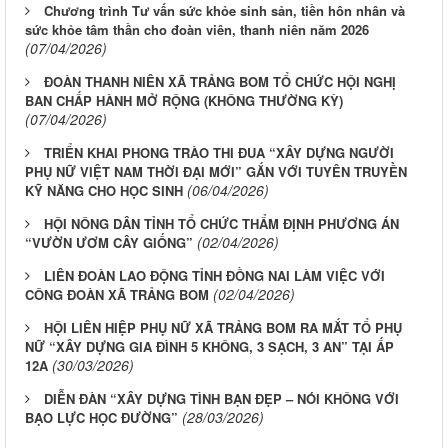
Chương trình Tư vấn sức khỏe sinh sản, tiền hôn nhân và
sức khỏe tâm thần cho đoàn viên, thanh niên năm 2026
(07/04/2026)
ĐOÀN THANH NIÊN XÃ TRẢNG BOM TỔ CHỨC HỘI NGHỊ
BAN CHẤP HÀNH MỞ RỘNG (KHÔNG THƯỜNG KỲ)
(07/04/2026)
TRIỂN KHAI PHONG TRÀO THI ĐUA “XÂY DỰNG NGƯỜI
PHỤ NỮ VIỆT NAM THỜI ĐẠI MỚI” GẮN VỚI TUYÊN TRUYỀN
(06/04/2026)
KỸ NĂNG CHO HỌC SINH
HỘI NÔNG DÂN TỈNH TỔ CHỨC THẨM ĐỊNH PHƯƠNG ÁN
(02/04/2026)
“VƯỜN ƯƠM CÂY GIỐNG”
LIÊN ĐOÀN LAO ĐỘNG TỈNH ĐỒNG NAI LÀM VIỆC VỚI
(02/04/2026)
CÔNG ĐOÀN XÃ TRẢNG BOM
HỘI LIÊN HIỆP PHỤ NỮ XÃ TRẢNG BOM RA MẮT TỔ PHỤ
NỮ “XÂY DỰNG GIA ĐÌNH 5 KHÔNG, 3 SẠCH, 3 AN” TẠI ẤP
(30/03/2026)
12A
DIỄN ĐÀN “XÂY DỰNG TÌNH BẠN ĐẸP – NÓI KHÔNG VỚI
(28/03/2026)
BẠO LỰC HỌC ĐƯỜNG”