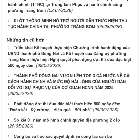
hành chính (TTHC) tại Trung tâm Phục vụ hành chính công
(02/07/2026)
phường Trảng Bom
KI-ỐT THÔNG MINH HỖ TRỢ NGƯỜI DÂN THỰC HIỆN THỦ
(05/08/2026)
TỤC HÀNH CHÍNH TẠI PHƯỜNG TRẢNG BOM
Những tin cũ hơn
Triển khai Kế hoạch thực hiện Chương trình hành động của
UBND thành phố Đồng Nai và Kế hoạch của Đảng uỷ phường
Trảng Bom thực hiện Nghị quyết phát động đợt thi đua đặc biệt
(09/06/2026)
500 ngày đêm
THÀNH PHỐ ĐỒNG NAI VƯƠN LÊN TOP 3 CẢ NƯỚC VỀ CẢI
CÁCH HÀNH CHÍNH VÀ MỨC ĐỘ HÀI LÒNG CỦA NGƯỜI DÂN
ĐỐI VỚI SỰ PHỤC VỤ CỦA CƠ QUAN HCNN NĂM 2025
(29/05/2026)
Phát động đợt thi đua đặc biệt thực hiện 500 ngày đêm
(29/05/2026)
“Đoàn kết - Kỷ cương - Hiệu quả - Bứt phá"
Sơ kết 01 năm mô hình chính quyền địa phương 2 cấp
(28/05/2026)
Công bố và trao các quyết định về công tác cán bộ