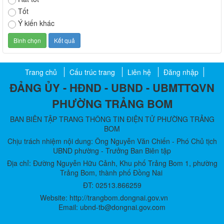
Tốt
Ý kiến khác
Trang chủ
Cấu trúc trang
Liên hệ
Đăng nhập
ĐẢNG ỦY - HĐND - UBND - UBMTTQVN
PHƯỜNG TRẢNG BOM
BAN BIÊN TẬP TRANG THÔNG TIN ĐIỆN TỬ PHƯỜNG TRẢNG
BOM
Chịu trách nhiệm nội dung: Ông Nguyễn Văn Chiến - Phó Chủ tịch
UBND phường - Trưởng Ban Biên tập
Địa chỉ: Đường Nguyễn Hữu Cảnh, Khu phố Trảng Bom 1, phường
Trảng Bom, thành phố Đồng Nai
ĐT: 02513.866259
Website: http://trangbom.dongnai.gov.vn
Email: ubnd-tb@dongnai.gov.com