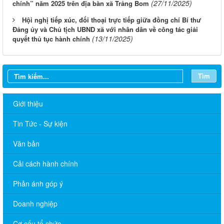
(27/11/2025)
chính” năm 2025 trên địa bàn xã Trảng Bom
Hội nghị tiếp xúc, đối thoại trực tiếp giữa đồng chí Bí thư
Đảng ủy và Chủ tịch UBND xã với nhân dân về công tác giải
(13/11/2025)
quyết thủ tục hành chính
Tìm
Giới thiệu
Tin Tức - Sự kiện
Văn bản
Cải cách hành chính
Phản ánh góp ý
Doanh nghiệp
Thông báo lịch tắt sóng 2G của Viettel trên địa bàn phường
Cơ cấu tổ chức