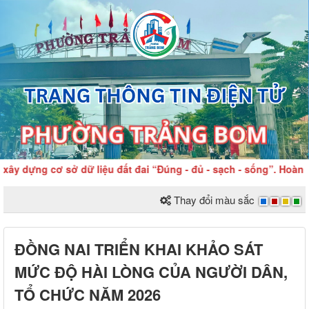
 dựng cơ sở dữ liệu đất đai “Đúng - đủ - sạch - sống”. Hoàn th
Thay đổi màu sắc
ĐỒNG NAI TRIỂN KHAI KHẢO SÁT
MỨC ĐỘ HÀI LÒNG CỦA NGƯỜI DÂN,
TỔ CHỨC NĂM 2026