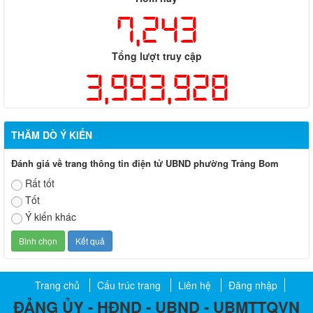
7,243
Tổng lượt truy cập
3,993,928
THĂM DÒ Ý KIẾN
Đánh giá về trang thông tin điện tử UBND phường Trảng Bom
Rất tốt
Tốt
Ý kiến khác
Trang chủ
Cấu trúc trang
Liên hệ
Đăng nhập
ĐẢNG ỦY - HĐND - UBND - UBMTTQVN