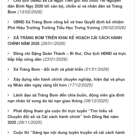
Chủ tịch UBND xã Lê Ngọc Tiên gửi thư chúc Tết Nguyên
đán Bính Ngọ 2026 tới cán bộ, chiến sĩ và nhân dân xã Trảng
(13/02/2026)
Bom
UBND Xã Trảng Bom công bố và trao Quyết định bổ nhiệm
(09/02/2026)
Phó Hiệu Trưởng Trường Tiểu Học Trưng Vương
XÃ TRẢNG BOM TRIỂN KHAI KẾ HOẠCH CẢI CÁCH HÀNH
(26/01/2026)
CHÍNH NĂM 2026
Đồng chí Đặng Doãn Thành – Bí thư, Chủ tịch HĐND xã trực
(23/01/2026)
tiếp tiếp công dân
(01/01/2026)
Xã Trảng Bom - đổi mới và phát triển
Xây dựng nền hành chính chuyên nghiệp, hiện đại và phục
(17/12/2025)
vụ Nhân dân ngày càng tốt hơn
Lãnh đạo xã Trảng Bom đến chia buồn, động viên gia đình
(08/12/2025)
nạn nhân tử vong do tai nạn giao thông
Phát động tham gia cuộc thi trực tuyến “Tìm hiểu về
Chuyển đổi số và Cải cách hành chính” tỉnh Đồng Nai năm
(28/11/2025)
2025
Cuộc thi “Sáng tạo nội dung tuyên truyền về cải cách hành