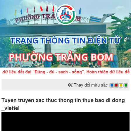
ệu đất đai “Đúng - đủ - sạch - sống”. Hoàn thiện dữ liệu đất đa
Thay đổi màu sắc
Tuyen truyen xac thuc thong tin thue bao di dong
_viettel