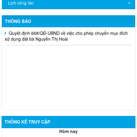
Lịch công tác
Quyết định 669/QĐ-UBND Phê duyệt điều chỉnh tổng thể quy
hoạch chi tiết tỷ lệ 1/500 Phân hiệu Trường Đại học Lâm nghiệp
tại tỉnh Đồng Nai
THÔNG BÁO
Quyết định 668/QĐ-UBND về việc cho phép chuyển mục đích
sử dụng đất bà Nguyễn Thị Hoài
THỐNG KÊ TRUY CẬP
Hôm nay