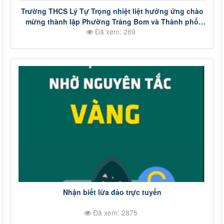
Trường THCS Lý Tự Trọng nhiệt liệt hưởng ứng chào
mừng thành lập Phường Trảng Bom và Thành phố
Đã xem: 289
Đồng Nai
Nhận biết lừa đảo trực tuyến
Đã xem: 2875