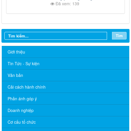
Đã xem: 139
Tìm
Giới thiệu
Tin Tức - Sự kiện
Văn bản
Cải cách hành chính
Phản ánh góp ý
Quyết định 672/QĐ-UBND về việc cho phép chuyển mục đích
sử dụng đất ông Nguyễn Hữu Minh và bà Hồ Thị Xô
Doanh nghiệp
Quyết định 671/QĐ-UBND về việc cho phép chuyển mục đích
Cơ cấu tổ chức
sử dụng đất bà Nguyễn Thị Cuối