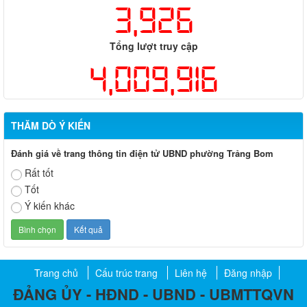
3,926
Tổng lượt truy cập
4,009,916
THĂM DÒ Ý KIẾN
Đánh giá về trang thông tin điện tử UBND phường Trảng Bom
Rất tốt
Tốt
Ý kiến khác
Trang chủ
Cấu trúc trang
Liên hệ
Đăng nhập
ĐẢNG ỦY - HĐND - UBND - UBMTTQVN