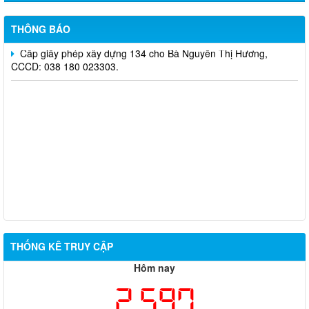
Quyết định 651/QĐ-UBND về việc cho phép chuyển mục đích
sử dụng đất bà Lê Thị Thu
THÔNG BÁO
Cấp giấy phép xây dựng 134 cho Bà Nguyễn Thị Hương,
CCCD: 038 180 023303.
THỐNG KÊ TRUY CẬP
Hôm nay
2,597