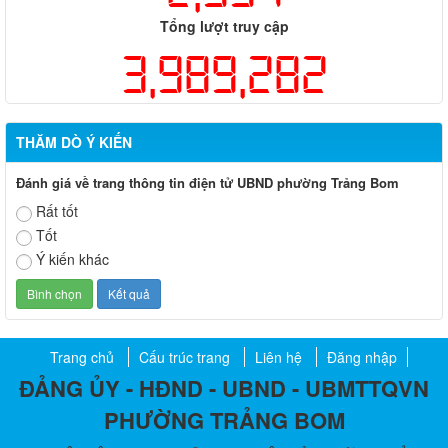
Tổng lượt truy cập
3,989,282
THĂM DÒ Ý KIẾN
Đánh giá về trang thông tin điện tử UBND phường Trảng Bom
Rất tốt
Tốt
Ý kiến khác
Trang chủ
Cấu trúc trang
Liên hệ
Đăng nhập
ĐẢNG ỦY - HĐND - UBND - UBMTTQVN
PHƯỜNG TRẢNG BOM