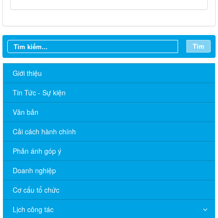
Tìm
Giới thiệu
Tin Tức - Sự kiện
Văn bản
Cải cách hành chính
Phản ánh góp ý
Thông báo lịch tắt sóng 2G của Viettel trên địa bàn phường
Doanh nghiệp
Trảng Bom
Cơ cấu tổ chức
Cấp giấy phép xây dựng 132 cho Ông Đào Văn Dũng, CCCD:
036 067 012 608.
Lịch công tác