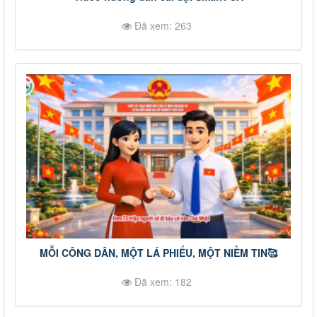
Đã xem: 263
MỖI CÔNG DÂN, MỘT LÁ PHIẾU, MỘT NIỀM TIN🥰
Đã xem: 182