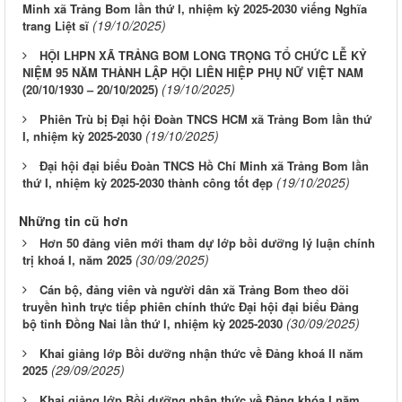
Minh xã Trảng Bom lần thứ I, nhiệm kỳ 2025-2030 viếng Nghĩa
(19/10/2025)
trang Liệt sĩ
HỘI LHPN XÃ TRẢNG BOM LONG TRỌNG TỔ CHỨC LỄ KỶ
NIỆM 95 NĂM THÀNH LẬP HỘI LIÊN HIỆP PHỤ NỮ VIỆT NAM
(19/10/2025)
(20/10/1930 – 20/10/2025)
Phiên Trù bị Đại hội Đoàn TNCS HCM xã Trảng Bom lần thứ
(19/10/2025)
I, nhiệm kỳ 2025-2030
Đại hội đại biểu Đoàn TNCS Hồ Chí Minh xã Trảng Bom lần
(19/10/2025)
thứ I, nhiệm kỳ 2025-2030 thành công tốt đẹp
Những tin cũ hơn
Hơn 50 đảng viên mới tham dự lớp bồi dưỡng lý luận chính
(30/09/2025)
trị khoá I, năm 2025
Cán bộ, đảng viên và người dân xã Trảng Bom theo dõi
truyền hình trực tiếp phiên chính thức Đại hội đại biểu Đảng
(30/09/2025)
bộ tỉnh Đồng Nai lần thứ I, nhiệm kỳ 2025-2030
Khai giảng lớp Bồi dưỡng nhận thức về Đảng khoá II năm
(29/09/2025)
2025
Khai giảng lớp Bồi dưỡng nhận thức về Đảng khóa I năm