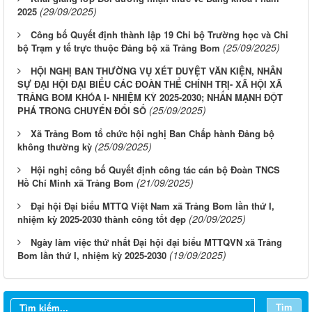
(29/09/2025)
2025
Công bố Quyết định thành lập 19 Chi bộ Trường học và Chi
(25/09/2025)
bộ Trạm y tế trực thuộc Đảng bộ xã Trảng Bom
HỘI NGHỊ BAN THƯỜNG VỤ XÉT DUYỆT VĂN KIỆN, NHÂN
SỰ ĐẠI HỘI ĐẠI BIỂU CÁC ĐOÀN THỂ CHÍNH TRỊ- XÃ HỘI XÃ
TRẢNG BOM KHÓA I- NHIỆM KỲ 2025-2030; NHẤN MẠNH ĐỘT
(25/09/2025)
PHÁ TRONG CHUYỂN ĐỔI SỐ
Xã Trảng Bom tổ chức hội nghị Ban Chấp hành Đảng bộ
(25/09/2025)
không thường kỳ
Hội nghị công bố Quyết định công tác cán bộ Đoàn TNCS
(21/09/2025)
Hồ Chí Minh xã Trảng Bom
Đại hội Đại biểu MTTQ Việt Nam xã Trảng Bom lần thứ I,
(20/09/2025)
nhiệm kỳ 2025-2030 thành công tốt đẹp
Ngày làm việc thứ nhất Đại hội đại biểu MTTQVN xã Trảng
(19/09/2025)
Bom lần thứ I, nhiệm kỳ 2025-2030
Tìm