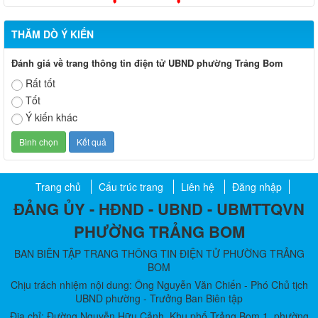
THĂM DÒ Ý KIẾN
Đánh giá về trang thông tin điện tử UBND phường Trảng Bom
Rất tốt
Tốt
Ý kiến khác
Trang chủ
Cấu trúc trang
Liên hệ
Đăng nhập
ĐẢNG ỦY - HĐND - UBND - UBMTTQVN
PHƯỜNG TRẢNG BOM
BAN BIÊN TẬP TRANG THÔNG TIN ĐIỆN TỬ PHƯỜNG TRẢNG
BOM
Chịu trách nhiệm nội dung: Ông Nguyễn Văn Chiến - Phó Chủ tịch
UBND phường - Trưởng Ban Biên tập
Địa chỉ: Đường Nguyễn Hữu Cảnh, Khu phố Trảng Bom 1, phường