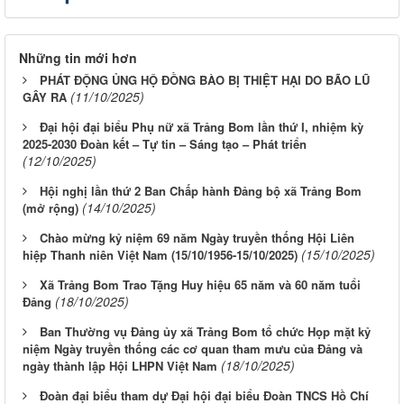
Những tin mới hơn
PHÁT ĐỘNG ỦNG HỘ ĐỒNG BÀO BỊ THIỆT HẠI DO BÃO LŨ
(11/10/2025)
GÂY RA
Đại hội đại biểu Phụ nữ xã Trảng Bom lần thứ I, nhiệm kỳ
2025-2030 Đoàn kết – Tự tin – Sáng tạo – Phát triển
(12/10/2025)
Hội nghị lần thứ 2 Ban Chấp hành Đảng bộ xã Trảng Bom
(14/10/2025)
(mở rộng)
Chào mừng kỷ niệm 69 năm Ngày truyền thống Hội Liên
(15/10/2025)
hiệp Thanh niên Việt Nam (15/10/1956-15/10/2025)
Xã Trảng Bom Trao Tặng Huy hiệu 65 năm và 60 năm tuổi
(18/10/2025)
Đảng
Ban Thường vụ Đảng ủy xã Trảng Bom tổ chức Họp mặt kỷ
niệm Ngày truyền thống các cơ quan tham mưu của Đảng và
(18/10/2025)
ngày thành lập Hội LHPN Việt Nam
Đoàn đại biểu tham dự Đại hội đại biểu Đoàn TNCS Hồ Chí