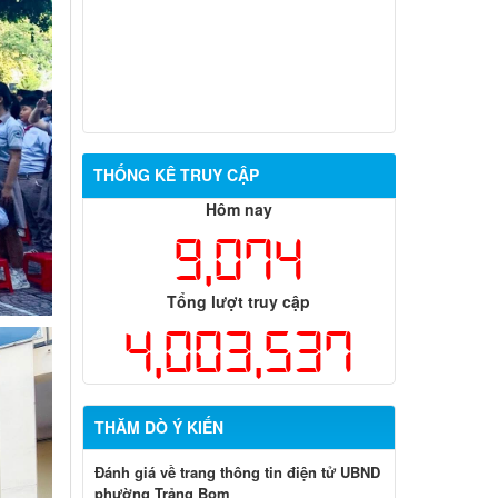
Quyết định 669/QĐ-UBND Phê duyệt
điều chỉnh tổng thể quy hoạch chi tiết tỷ
lệ 1/500 Phân hiệu Trường Đại học Lâm
nghiệp tại tỉnh Đồng Nai
Quyết định 668/QĐ-UBND về việc cho
phép chuyển mục đích sử dụng đất bà
THỐNG KÊ TRUY CẬP
Nguyễn Thị Hoài
Hôm nay
9,074
Tổng lượt truy cập
4,003,537
THĂM DÒ Ý KIẾN
Đánh giá về trang thông tin điện tử UBND
phường Trảng Bom