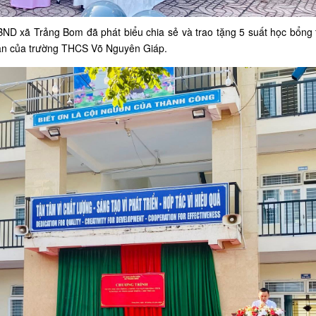
UBND xã Trảng Bom đã phát biểu chia sẻ và
trao tặng 5 suất học bổng t
hăn của trường THCS Võ Nguyên Giáp.