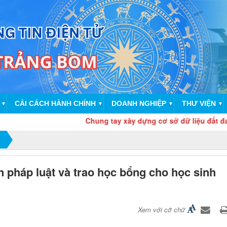
CẢI CÁCH HÀNH CHÍNH
DOANH NGHIỆP
THƯ VIỆN
▼
▼
▼
▼
Chung tay xây dựng cơ sở dữ liệu đất đai “Đúng - đủ - sạc
pháp luật và trao học bổng cho học sinh
Xem với cỡ chữ