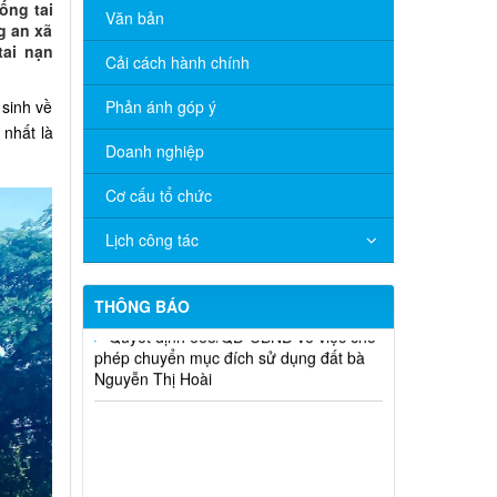
ống tai
Văn bản
g an xã
ai nạn
Cải cách hành chính
 sinh về
Phản ánh góp ý
 nhất là
Doanh nghiệp
Cơ cấu tổ chức
Lịch công tác
THÔNG BÁO
Quyết định 672/QĐ-UBND về việc cho
phép chuyển mục đích sử dụng đất ông
Nguyễn Hữu Minh và bà Hồ Thị Xô
Quyết định 671/QĐ-UBND về việc cho
phép chuyển mục đích sử dụng đất bà
Nguyễn Thị Cuối