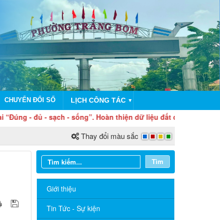
CHUYỂN ĐỔI SỐ
LỊCH CÔNG TÁC
▼
h - sống”. Hoàn thiện dữ liệu đất đai hôm nay – Vì nền hành chí
Thay đổi màu sắc
Tìm
Giới thiệu
Tin Tức - Sự kiện