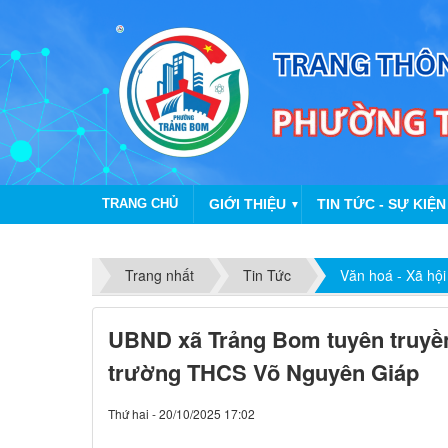
TRANG CHỦ
GIỚI THIỆU
TIN TỨC - SỰ KIỆN
▼
Trang nhất
Tin Tức
Văn hoá - Xã hội
UBND xã Trảng Bom tuyên truyền 
trường THCS Võ Nguyên Giáp
Thứ hai - 20/10/2025 17:02