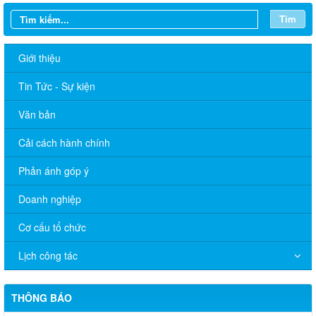
Tìm
Giới thiệu
Tin Tức - Sự kiện
Văn bản
Cải cách hành chính
Phản ánh góp ý
Doanh nghiệp
Quyết định 672/QĐ-UBND về việc cho phép chuyển mục đích
Cơ cấu tổ chức
sử dụng đất ông Nguyễn Hữu Minh và bà Hồ Thị Xô
Lịch công tác
Quyết định 671/QĐ-UBND về việc cho phép chuyển mục đích
sử dụng đất bà Nguyễn Thị Cuối
THÔNG BÁO
Quyết định 669/QĐ-UBND Phê duyệt điều chỉnh tổng thể quy