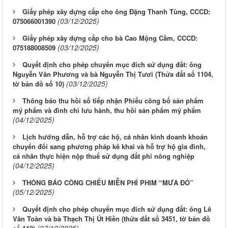
Giấy phép xây dựng cấp cho ông Đặng Thanh Tùng, CCCD:
(03/12/2025)
075066001390
Giấy phép xây dựng cấp cho bà Cao Mộng Cầm, CCCD:
(03/12/2025)
075188008509
Quyết định cho phép chuyển mục đích sử dụng đất: ông
Nguyễn Văn Phương và bà Nguyễn Thị Tươi (Thửa đất số 1104,
(03/12/2025)
tờ bản đồ số 10)
Thông báo thu hồi số tiếp nhận Phiếu công bố sản phẩm
mỹ phẩm và đình chỉ lưu hành, thu hồi sản phẩm mỹ phẩm
(04/12/2025)
Lịch hướng dẫn, hỗ trợ các hộ, cá nhân kinh doanh khoán
chuyển đổi sang phương pháp kê khai và hỗ trợ hộ gia đình,
cá nhân thực hiện nộp thuế sử dụng đất phi nông nghiệp
(04/12/2025)
THÔNG BÁO CÔNG CHIẾU MIỄN PHÍ PHIM “MƯA ĐỎ”
(05/12/2025)
Quyết định cho phép chuyển mục đích sử dụng đất: ông Lê
Văn Toàn và bà Thạch Thị Út Hiền (thửa đất số 3451, tờ bản đồ