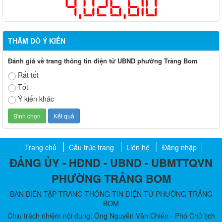
4,026,610
THĂM DÒ Ý KIẾN
Đánh giá về trang thông tin điện tử UBND phường Trảng Bom
Rất tốt
Tốt
Ý kiến khác
Trang chủ
Cấu trúc trang
Liên hệ
Đăng nhập
ĐẢNG ỦY - HĐND - UBND - UBMTTQVN
PHƯỜNG TRẢNG BOM
BAN BIÊN TẬP TRANG THÔNG TIN ĐIỆN TỬ PHƯỜNG TRẢNG
BOM
Chịu trách nhiệm nội dung: Ông Nguyễn Văn Chiến - Phó Chủ tịch