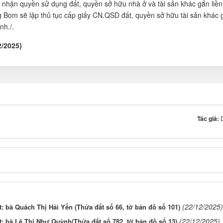
g nhận quyền sử dụng đất, quyền sở hữu nhà ở và tài sản khác gắn liền 
Bom sẽ lập thủ tục cấp giấy CN.QSD đất, quyền sở hữu tài sản khác g
nh./.
/2025)
Tác giả:
(22/12/2025)
 bà Quách Thị Hải Yến (Thửa đất số 66, tờ bản đồ số 101)
(22/12/2025)
 bà Lê Thị Như Quỳnh(Thửa đất số 782, tờ bản đồ số 13)