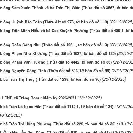
: ông Đàm Xuân Thành và bà Trần Thị Giáo (Thửa đất số 3567, tờ bản đ
(22/12/2025
: ông Huỳnh Bảo Toàn (Thửa đất số 973, tờ bản đồ số 110)
: ông Trần Minh Hiếu và bà Cao Quỳnh Phương (Thửa đất số 489-1, tờ 
(22/12/2025
: ông Đoàn Công Nhu (Thửa đất số 196-1, tờ bản đồ số 13)
(22/12/
: ông Phạm Như Khương (Thửa đất số 1627, tờ bản đồ số 125)
(22/12/20
: ông Phạm Văn Trưởng (Thửa đất số 4442, tờ bản đồ số 86)
(22/12/202
: ông Nguyễn Công Tính (Thửa đất số 313, tờ bản đồ số 96)
(22/12/2025)
 bà Trần Thị Thúy (Thửa đất số 1238, tờ bản đồ số 90)
(18/12/2025)
ểu HĐND xã Trảng Bom nhiệm kỳ 2026-2031
(18/12/20
 bà Trần Lê Ngọc Hân (Thửa đất số 1142-1, tờ bản đồ số 124)
18/12/2025)
(18/12/2
 bà Trần Thị Hồng Phương (Thửa đất số 229, tờ bản đồ số 30)
(18/12/202
: Ông Nguyễn Duy Dũng (Thửa đất số 910, tờ bản đồ số 41)