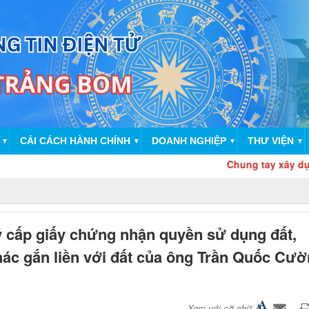
CẢI CÁCH HÀNH CHÍNH
DOANH NGHIỆP
THƯ VIỆN
▼
▼
▼
▼
Chung tay xây dựng cơ s
ý cấp giấy chứng nhận quyền sử dụng đất,
hác gắn liền với đất của ông Trần Quốc Cư
Xem với cỡ chữ