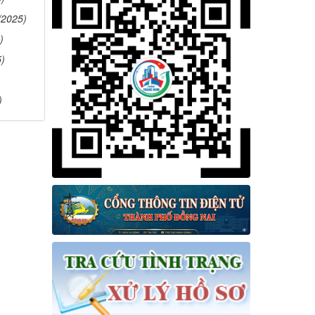
/2025)
)
5)
)