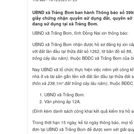
UBND xã Trảng Bom ban hành Thông báo số 399/T
giấy chứng nhận quyền sử dụng đất, quyền sở 
đang sử dụng tại xã Trảng Bom.
UBND xã Trảng Bom, tỉnh Đồng Nai xin thông báo:
UBND xã Trảng Bom nhận được hồ sơ đăng ký xin cấp 
với đất lần đầu tại thửa đất số 1262, tờ bản đồ số 88,
trồng cây lâu năm)
, thuộc BĐĐC xã Trảng Bom của ô
Nay UBND xã tổ chức thực hiện việc niêm yết công k
nhà ở và tài sản gắn liền với đất lần đầu tại thửa đất
thôn và 238,1m² đất trồng cây lâu năm)
, thuộc BĐĐC 
UBND xã Trảng Bom.
Văn phòng ấp 12A.
(Đính kèm danh sách công khai kết quả kiểm tra hồ s
Trong thời hạn 15 ngày, kể từ ngày thông báo, mọi tổ
đơn tại UBND xã Trảng Bom để được xem xét giải quyế