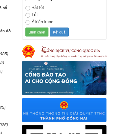
Rất tốt
ồ số
Tốt
Ý kiến khác
)
bản đồ
)
2025)
25)
5)
25)
025)
5)