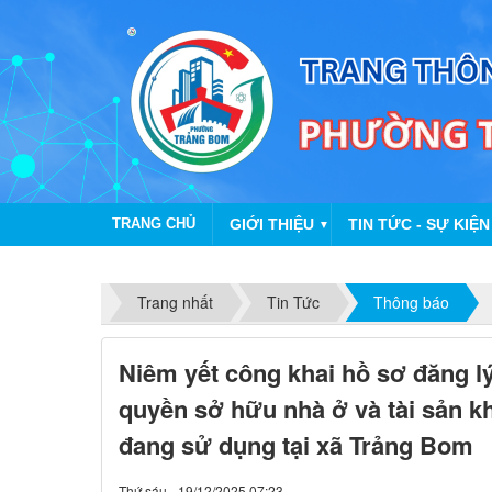
TRANG CHỦ
GIỚI THIỆU
TIN TỨC - SỰ KIỆN
▼
Trang nhất
Tin Tức
Thông báo
Niêm yết công khai hồ sơ đăng l
quyền sở hữu nhà ở và tài sản k
đang sử dụng tại xã Trảng Bom
Thứ sáu - 19/12/2025 07:23