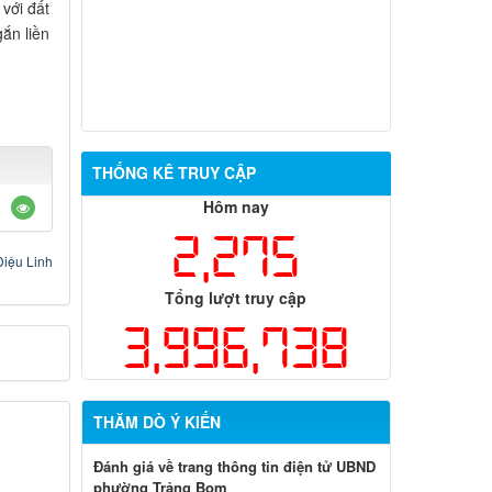
với đất
ắn liền
THỐNG KÊ TRUY CẬP
Hôm nay
2,275
Diệu Linh
Tổng lượt truy cập
3,996,738
THĂM DÒ Ý KIẾN
Đánh giá về trang thông tin điện tử UBND
phường Trảng Bom