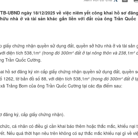
B-UBND ngày 18/12/2025 về việc niêm yết công khai hồ sơ đăng
hữu nhà ở và tài sản khác gắn liền với đất của ông Trần Quố
giấy chứng nhận quyền sử dụng đất, quyền sở hữu nhà ở và tài sản g
 với diện tích 538,1m²
(trong đó 300m² đất ở tại nông thôn và 238,1m² 
ng Trần Quốc Cường.
hai hồ sơ đăng ký xin cấp giấy chứng nhận quyền sử dụng đất, quyền 
 số 1262, tờ bản đồ số 88, với diện tích 538,1m²
(trong đó 300m² đất ở t
xã Trảng Bom của ông Trần Quốc Cường tại các địa điểm sau:
ơ đăng ký, cấp giấy chứng nhận).
 chức, cá nhân có điều gì cần khai báo thêm hoặc thắc mắc, khiếu nại 
t. Nếu quá thời hạn nêu trên không có sự thắc mắc khiếu nại gì về vi