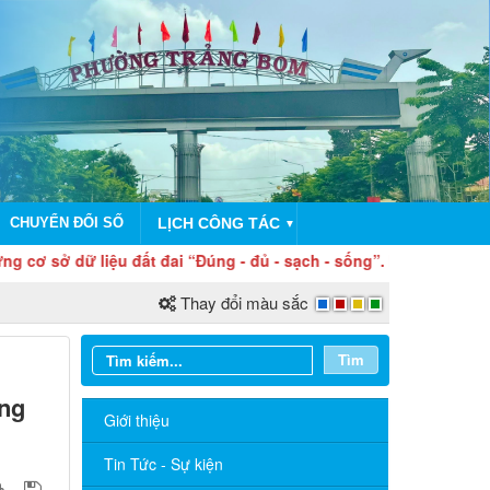
CHUYỂN ĐỔI SỐ
LỊCH CÔNG TÁC
▼
ở dữ liệu đất đai “Đúng - đủ - sạch - sống”. Hoàn thiện dữ liệu
Thay đổi màu sắc
Tìm
ờng
Giới thiệu
Tin Tức - Sự kiện