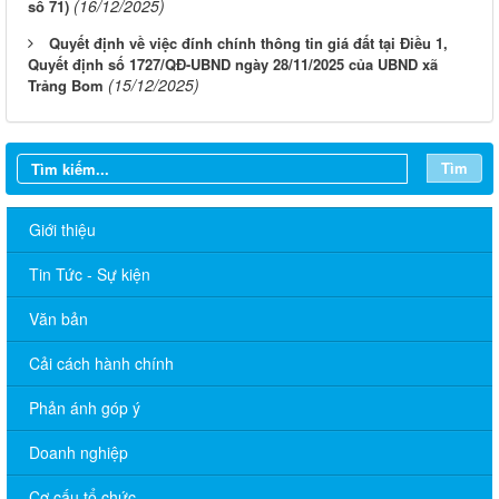
(16/12/2025)
số 71)
Quyết định về việc đính chính thông tin giá đất tại Điều 1,
Quyết định số 1727/QĐ-UBND ngày 28/11/2025 của UBND xã
(15/12/2025)
Trảng Bom
Tìm
Giới thiệu
Tin Tức - Sự kiện
Văn bản
Cải cách hành chính
Phản ánh góp ý
Doanh nghiệp
Thông báo lịch tắt sóng 2G của Viettel trên địa bàn phường
Cơ cấu tổ chức