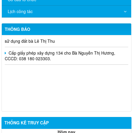
Trảng Bom
Lịch công tác
Cấp giấy phép xây dựng 132 cho Ông Đào Văn Dũng, CCCD:
036 067 012 608.
THÔNG BÁO
Quyết định 651/QĐ-UBND về việc cho phép chuyển mục đích
sử dụng đất bà Lê Thị Thu
Cấp giấy phép xây dựng 134 cho Bà Nguyễn Thị Hương,
CCCD: 038 180 023303.
THỐNG KÊ TRUY CẬP
Hôm nay