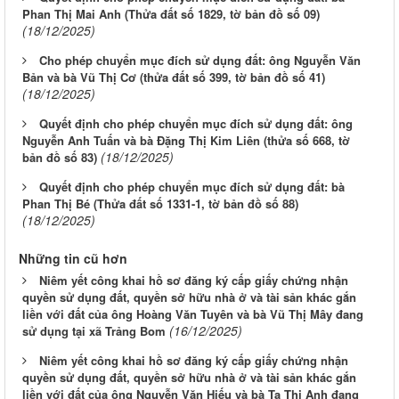
Phan Thị Mai Anh (Thửa đất số 1829, tờ bản đồ số 09)
(18/12/2025)
Cho phép chuyển mục đích sử dụng đất: ông Nguyễn Văn
Bản và bà Vũ Thị Cơ (thửa đất số 399, tờ bản đồ số 41)
(18/12/2025)
Quyết định cho phép chuyển mục đích sử dụng đất: ông
Nguyễn Anh Tuấn và bà Đặng Thị Kim Liên (thửa số 668, tờ
(18/12/2025)
bản đồ số 83)
Quyết định cho phép chuyển mục đích sử dụng đất: bà
Phan Thị Bé (Thửa đất số 1331-1, tờ bản đồ số 88)
(18/12/2025)
Những tin cũ hơn
Niêm yết công khai hồ sơ đăng ký cấp giấy chứng nhận
quyền sử dụng đất, quyền sở hữu nhà ở và tài sản khác gắn
liền với đất của ông Hoàng Văn Tuyên và bà Vũ Thị Mây đang
(16/12/2025)
sử dụng tại xã Trảng Bom
Niêm yết công khai hồ sơ đăng ký cấp giấy chứng nhận
quyền sử dụng đất, quyền sở hữu nhà ở và tài sản khác gắn
liền với đất của ông Nguyễn Văn Hiếu và bà Tạ Thị Anh đang