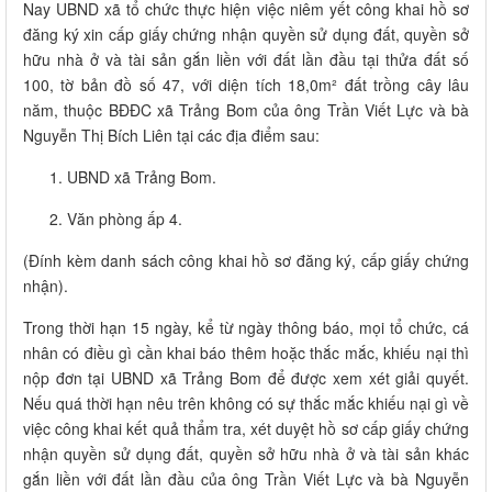
Nay UBND xã tổ chức thực hiện việc niêm yết công khai hồ sơ
đăng ký xin cấp giấy chứng nhận quyền sử dụng đất, quyền sở
hữu nhà ở và tài sản gắn liền với đất lần đầu tại thửa đất số
100, tờ bản đồ số 47, với diện tích 18,0m² đất trồng cây lâu
năm, thuộc BĐĐC xã Trảng Bom của ông Trần Viết Lực và bà
Nguyễn Thị Bích Liên tại các địa điểm sau:
UBND xã Trảng Bom.
Văn phòng ấp 4.
(Đính kèm danh sách công khai hồ sơ đăng ký, cấp giấy chứng
nhận).
Trong thời hạn 15 ngày, kể từ ngày thông báo, mọi tổ chức, cá
nhân có điều gì cần khai báo thêm hoặc thắc mắc, khiếu nại thì
nộp đơn tại UBND xã Trảng Bom để được xem xét giải quyết.
Nếu quá thời hạn nêu trên không có sự thắc mắc khiếu nại gì về
việc công khai kết quả thẩm tra, xét duyệt hồ sơ cấp giấy chứng
nhận quyền sử dụng đất, quyền sở hữu nhà ở và tài sản khác
gắn liền với đất lần đầu của ông Trần Viết Lực và bà Nguyễn