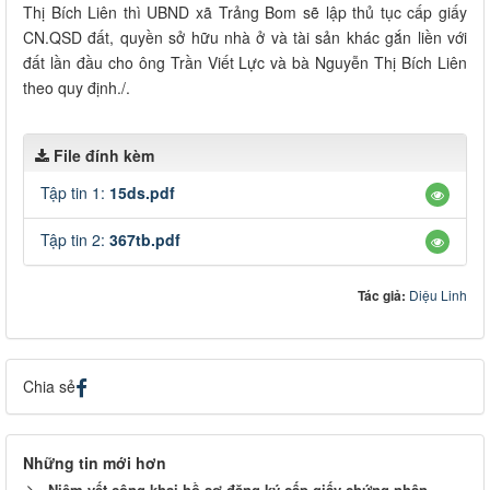
Thị Bích Liên thì UBND xã Trảng Bom sẽ lập thủ tục cấp giấy
CN.QSD đất, quyền sở hữu nhà ở và tài sản khác gắn liền với
đất lần đầu cho ông Trần Viết Lực và bà Nguyễn Thị Bích Liên
theo quy định./.
File đính kèm
Tập tin 1:
15ds.pdf
Tập tin 2:
367tb.pdf
Tác giả:
Diệu Linh
Chia sẻ
Những tin mới hơn
Niêm yết công khai hồ sơ đăng ký cấp giấy chứng nhận