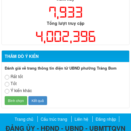
7,933
Tổng lượt truy cập
4,002,396
THĂM DÒ Ý KIẾN
Đánh giá về trang thông tin điện tử UBND phường Trảng Bom
Rất tốt
Tốt
Ý kiến khác
Trang chủ
Cấu trúc trang
Liên hệ
Đăng nhập
ĐẢNG ỦY - HĐND - UBND - UBMTTQVN