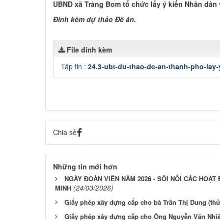
UBND xã Trảng Bom tổ chức lấy ý kiến Nhân dân 
Đính kèm dự thảo Đề án.
File đính kèm
Tập tin :
24.3-ubt-du-thao-de-an-thanh-pho-lay-
Chia sẻ
Những tin mới hơn
NGÀY ĐOÀN VIÊN NĂM 2026 - SÔI NỔI CÁC HOẠ
(24/03/2026)
MINH
Giấy phép xây dựng cấp cho bà Trần Thị Dung (thửa
Giấy phép xây dựng cấp cho Ông Nguyễn Văn Nhiên 