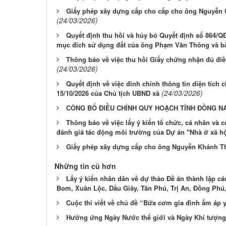
Giấy phép xây dựng cấp cho cấp cho ông Nguyễn C
(24/03/2026)
Quyết định thu hồi và hủy bỏ Quyết định số 864/
mục đích sử dụng đất của ông Phạm Văn Thông và 
Thông báo về việc thu hồi Giấy chứng nhận đủ đ
(24/03/2026)
Quyết định về việc đính chính thông tin diện tích
(24/03/2026)
15/10/2026 của Chủ tịch UBND xã
CÔNG BỐ ĐIỀU CHỈNH QUY HOẠCH TỈNH ĐỒNG NAI
Thông báo về việc lấy ý kiến tổ chức, cá nhân và 
đánh giá tác động môi trường của Dự án "Nhà ở xã hội
Giấy phép xây dựng cấp cho ông Nguyễn Khánh Thà
Những tin cũ hơn
Lấy ý kiến nhân dân về dự thảo Đề án thành lập c
Bom, Xuân Lộc, Dầu Giây, Tân Phú, Trị An, Đồng Phú,
Cuộc thi viết về chủ đề “Bữa cơm gia đình ấm áp 
Hưởng ứng Ngày Nước thế giới và Ngày Khí tượng