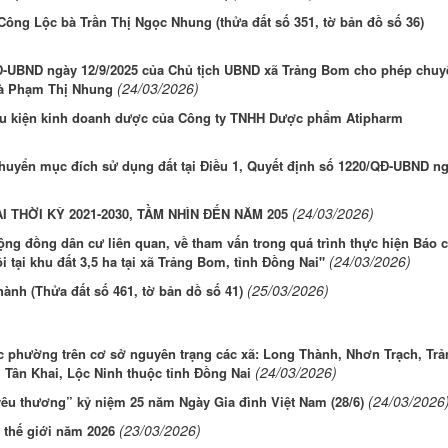
ông Lộc bà Trần Thị Ngọc Nhung (thửa đất số 351, tờ bản đồ số 36)
QĐ-UBND ngày 12/9/2025 của Chủ tịch UBND xã Trảng Bom cho phép chuy
(24/03/2026)
bà Phạm Thị Nhung
iều kiện kinh doanh dược của Công ty TNHH Dược phẩm Atipharm
 chuyển mục đích sử dụng đất tại Điều 1, Quyết định số 1220/QĐ-UBND n
(24/03/2026)
 THỜI KỲ 2021-2030, TẦM NHÌN ĐẾN NĂM 205
cộng đồng dân cư liên quan, về tham vấn trong quá trình thực hiện Báo 
(24/03/2026)
 tại khu đất 3,5 ha tại xã Trảng Bom, tỉnh Đồng Nai"
(25/03/2026)
nh (Thửa đất số 461, tờ bản dồ số 41)
ác phường trên cơ sở nguyên trạng các xã: Long Thành, Nhơn Trạch, Trả
(24/03/2026)
 Tân Khai, Lộc Ninh thuộc tỉnh Đồng Nai
(24/03/2026
yêu thương” kỷ niệm 25 năm Ngày Gia đình Việt Nam (28/6)
(23/03/2026)
 thế giới năm 2026