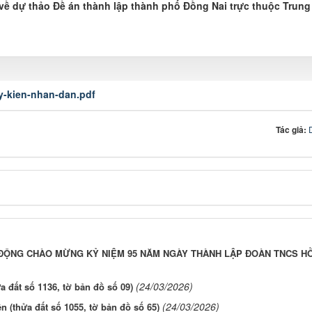
về dự thảo Đề án thành lập thành phố Đồng Nai trực thuộc Trun
y-kien-nhan-dan.pdf
Tác giả:
T ĐỘNG CHÀO MỪNG KỶ NIỆM 95 NĂM NGÀY THÀNH LẬP ĐOÀN TNCS HỒ
(24/03/2026)
 đất số 1136, tờ bản đồ số 09)
(24/03/2026)
(thửa đất số 1055, tờ bản đồ số 65)