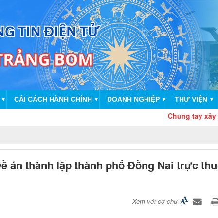
CẢI CÁCH HÀNH CHÍNH
DOANH NGHIỆP
THƯ VIỆN
▼
▼
▼
▼
Chung tay xây dựng cơ
Đề án thành lập thành phố Đồng Nai trực th
Xem với cỡ chữ