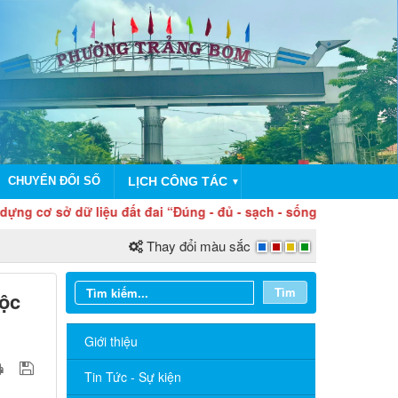
CHUYỂN ĐỔI SỐ
LỊCH CÔNG TÁC
▼
 sở dữ liệu đất đai “Đúng - đủ - sạch - sống”. Hoàn thiện dữ l
Thay đổi màu sắc
Tìm
uộc
Giới thiệu
Tin Tức - Sự kiện