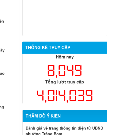
ển
THỐNG KÊ TRUY CẬP
gày
Hôm nay
8,049
cáo
Tổng lượt truy cập
4,014,039
ng
THĂM DÒ Ý KIẾN
)
Đánh giá về trang thông tin điện tử UBND
phường Trảng Bom