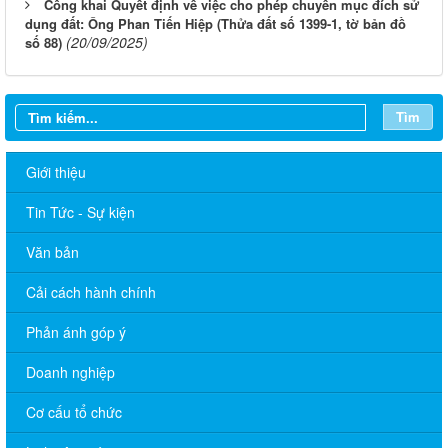
Công khai Quyết định về việc cho phép chuyển mục đích sử
dụng đất: Ông Phan Tiến Hiệp (Thửa đất số 1399-1, tờ bản đồ
(20/09/2025)
số 88)
Tìm
Giới thiệu
Tin Tức - Sự kiện
Văn bản
Cải cách hành chính
Phản ánh góp ý
Doanh nghiệp
Cơ cấu tổ chức
Thông báo lịch tắt sóng 2G của Viettel trên địa bàn phường
Trảng Bom