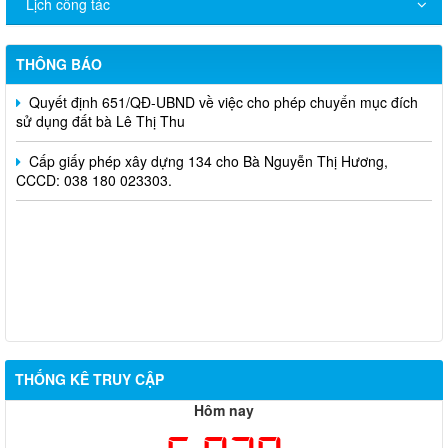
Lịch công tác
Cấp giấy phép xây dựng 132 cho Ông Đào Văn Dũng, CCCD:
036 067 012 608.
THÔNG BÁO
Quyết định 651/QĐ-UBND về việc cho phép chuyển mục đích
sử dụng đất bà Lê Thị Thu
Cấp giấy phép xây dựng 134 cho Bà Nguyễn Thị Hương,
CCCD: 038 180 023303.
THỐNG KÊ TRUY CẬP
Hôm nay