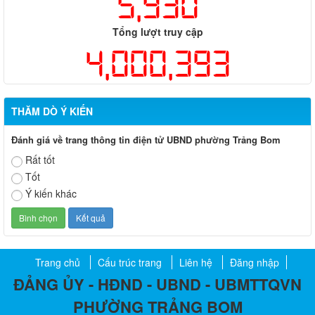
5,930
Tổng lượt truy cập
4,000,393
THĂM DÒ Ý KIẾN
Đánh giá về trang thông tin điện tử UBND phường Trảng Bom
Rất tốt
Tốt
Ý kiến khác
Trang chủ
Cấu trúc trang
Liên hệ
Đăng nhập
ĐẢNG ỦY - HĐND - UBND - UBMTTQVN
PHƯỜNG TRẢNG BOM