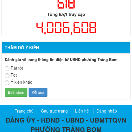
618
Tổng lượt truy cập
4,006,608
THĂM DÒ Ý KIẾN
Đánh giá về trang thông tin điện tử UBND phường Trảng Bom
Rất tốt
Tốt
Ý kiến khác
Trang chủ
Cấu trúc trang
Liên hệ
Đăng nhập
ĐẢNG ỦY - HĐND - UBND - UBMTTQVN
PHƯỜNG TRẢNG BOM