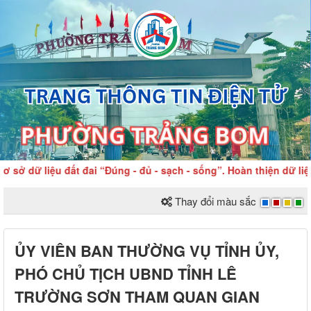
ữ liệu đất đai “Đúng - đủ - sạch - sống”. Hoàn thiện dữ liệu đấ
Thay đổi màu sắc
ỦY VIÊN BAN THƯỜNG VỤ TỈNH ỦY,
PHÓ CHỦ TỊCH UBND TỈNH LÊ
TRƯỜNG SƠN THAM QUAN GIAN