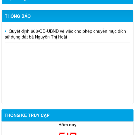
Quyết định 669/QĐ-UBND Phê duyệt điều chỉnh tổng thể quy
hoạch chi tiết tỷ lệ 1/500 Phân hiệu Trường Đại học Lâm nghiệp
tại tỉnh Đồng Nai
THÔNG BÁO
Quyết định 668/QĐ-UBND về việc cho phép chuyển mục đích
sử dụng đất bà Nguyễn Thị Hoài
THỐNG KÊ TRUY CẬP
Hôm nay