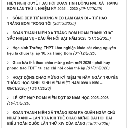
HIỆN NGHỊ QUYẾT ĐẠI HỘI ĐOÀN TỈNH ĐỒNG NAI, XÃ TRẢNG
(29/12/2025)
BOM LẦN THỨ I, NHIỆM KỲ 2025 – 2030
SỐNG ĐẸP TỪ NHỮNG VIỆC LÀM GIẢN DỊ – TỰ HÀO
(30/12/2025)
TRẢNG BOM TRONG TÔI
ĐOÀN THANH NIÊN XÃ TRẢNG BOM HOÀN THÀNH XUẤT
(31/12/2025)
SẮC NHIỆM VỤ - DẤU ẤN NỔI BẬT NĂM 2025
Học sinh Trường THPT Lâm nghiệp khảo sát vùng nguyên
(31/12/2025)
liệu lá chuối tại ấp 10, xã Trảng Bom
Giao lưu thể thao chào mừng năm mới 2026 - phát huy
(01/01/2026)
phong trào TDTT tại các chi hội đoàn thể ấp
HOẠT ĐỘNG CHÀO MỪNG KỶ NIỆM 76 NĂM NGÀY TRUYỀN
THỐNG HỌC SINH, SINH VIÊN VIỆT NAM 09/01/1950 –
(10/01/2026)
09/01/2026)
LỄ KẾT NẠP ĐOÀN VIÊN ĐỢT 02 NĂM HỌC 2025–2026
(18/01/2026)
ĐOÀN THANH NIÊN XÃ TRẢNG BOM RA QUÂN NGÀY CHỦ
NHẬT XANH – LAN TỎA KHÍ THẾ CHÀO MỪNG ĐẠI HỘI ĐẠI
(18/01/2026)
BIỂU TOÀN QUỐC LẦN THỨ XIV CỦA ĐẢNG