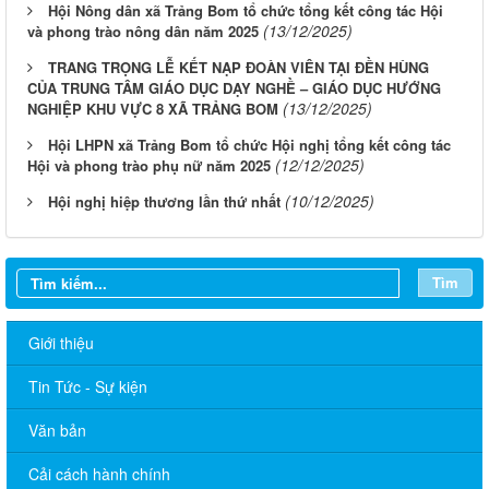
Hội Nông dân xã Trảng Bom tổ chức tổng kết công tác Hội
(13/12/2025)
và phong trào nông dân năm 2025
TRANG TRỌNG LỄ KẾT NẠP ĐOÀN VIÊN TẠI ĐỀN HÙNG
CỦA TRUNG TÂM GIÁO DỤC DẠY NGHỀ – GIÁO DỤC HƯỚNG
(13/12/2025)
NGHIỆP KHU VỰC 8 XÃ TRẢNG BOM
Hội LHPN xã Trảng Bom tổ chức Hội nghị tổng kết công tác
(12/12/2025)
Hội và phong trào phụ nữ năm 2025
(10/12/2025)
Hội nghị hiệp thương lần thứ nhất
Tìm
Giới thiệu
Tin Tức - Sự kiện
Văn bản
Cải cách hành chính