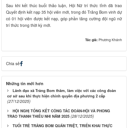
Sau khi kết thúc buổi thảo luận, Hội Nữ trí thức tỉnh đã trao
Quyết định kết nạp 35 hội viên mới, trong đó Trảng Bom vinh dự
có 01 hội viên được kết nạp, góp phần tăng cường đội ngũ nữ
trí thức trong thời kỳ mới.
Tác giả:
Phương Khánh
Chia sẻ
Những tin mới hơn
Lãnh đạo xã Trảng Bom thăm, làm việc với các công đoàn
cơ sở sau khi thực hiện chính quyền địa phương 2 cấp
(27/12/2025)
HỘI NGHỊ TỔNG KẾT CÔNG TÁC ĐOÀN-HỘI VÀ PHONG
(28/12/2025)
TRÀO THANH THIẾU NHI NĂM 2025
TUỔI TRẺ TRẢNG BOM QUÁN TRIỆT, TRIỂN KHAI THỰC