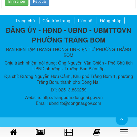
Trang chủ
Cấu trúc trang
Liên hệ
Đăng nhập
ĐẢNG ỦY - HĐND - UBND - UBMTTQVN
PHƯỜNG TRẢNG BOM
BAN BIÊN TẬP TRANG THÔNG TIN ĐIỆN TỬ PHƯỜNG TRẢNG
BOM
Chịu trách nhiệm nội dung: Ông Nguyễn Văn Chiến - Phó Chủ tịch
UBND phường - Trưởng Ban Biên tập
Địa chỉ: Đường Nguyễn Hữu Cảnh, Khu phố Trảng Bom 1, phường
Trảng Bom, thành phố Đồng Nai
ĐT: 02513.866259
Website: http://trangbom.dongnai.gov.vn
Email: ubnd-tb@dongnai.gov.com