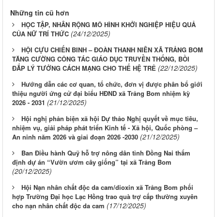
Những tin cũ hơn
HỌC TẬP, NHÂN RỘNG MÔ HÌNH KHỞI NGHIỆP HIỆU QUẢ
(24/12/2025)
CỦA NỮ TRÍ THỨC
HỘI CỰU CHIẾN BINH – ĐOÀN THANH NIÊN XÃ TRẢNG BOM
TĂNG CƯỜNG CÔNG TÁC GIÁO DỤC TRUYỀN THỐNG, BỒI
(22/12/2025)
ĐẮP LÝ TƯỞNG CÁCH MẠNG CHO THẾ HỆ TRẺ
Hướng dẫn các cơ quan, tổ chức, đơn vị được phân bổ giới
thiệu người ứng cử đại biểu HĐND xã Trảng Bom nhiệm kỳ
(21/12/2025)
2026 - 2031
Hội nghị phản biện xã hội Dự thảo Nghị quyết về mục tiêu,
nhiệm vụ, giải pháp phát triển Kinh tế - Xã hội, Quốc phòng –
(21/12/2025)
An ninh năm 2026 và giai đoạn 2026 -2030
Ban Điều hành Quỹ hỗ trợ nông dân tỉnh Đồng Nai thẩm
định dự án “Vườn ươm cây giống” tại xã Trảng Bom
(20/12/2025)
Hội Nạn nhân chất độc da cam/dioxin xã Trảng Bom phối
hợp Trường Đại học Lạc Hồng trao quà trợ cấp thường xuyên
(17/12/2025)
cho nạn nhân chất độc da cam