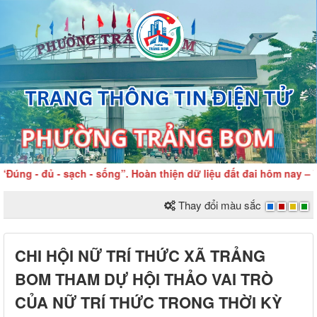
ng - đủ - sạch - sống”. Hoàn thiện dữ liệu đất đai hôm nay – Vì
Thay đổi màu sắc
CHI HỘI NỮ TRÍ THỨC XÃ TRẢNG
BOM THAM DỰ HỘI THẢO VAI TRÒ
CỦA NỮ TRÍ THỨC TRONG THỜI KỲ