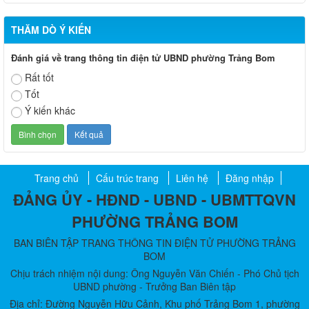
THĂM DÒ Ý KIẾN
Đánh giá về trang thông tin điện tử UBND phường Trảng Bom
Rất tốt
Tốt
Ý kiến khác
Trang chủ
Cấu trúc trang
Liên hệ
Đăng nhập
ĐẢNG ỦY - HĐND - UBND - UBMTTQVN
PHƯỜNG TRẢNG BOM
BAN BIÊN TẬP TRANG THÔNG TIN ĐIỆN TỬ PHƯỜNG TRẢNG
BOM
Chịu trách nhiệm nội dung: Ông Nguyễn Văn Chiến - Phó Chủ tịch
UBND phường - Trưởng Ban Biên tập
Địa chỉ: Đường Nguyễn Hữu Cảnh, Khu phố Trảng Bom 1, phường