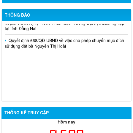
sử dụng đất bà Nguyễn Thị Cuối
THÔNG BÁO
Quyết định 669/QĐ-UBND Phê duyệt điều chỉnh tổng thể quy
hoạch chi tiết tỷ lệ 1/500 Phân hiệu Trường Đại học Lâm nghiệp
tại tỉnh Đồng Nai
Quyết định 668/QĐ-UBND về việc cho phép chuyển mục đích
sử dụng đất bà Nguyễn Thị Hoài
THỐNG KÊ TRUY CẬP
Hôm nay