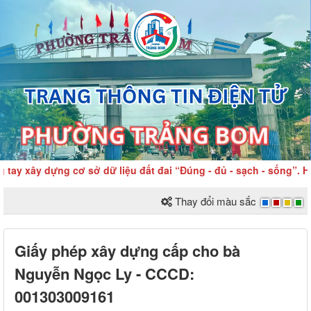
ay xây dựng cơ sở dữ liệu đất đai “Đúng - đủ - sạch - sống”. Ho
Thay đổi màu sắc
Giấy phép xây dựng cấp cho bà
Nguyễn Ngọc Ly - CCCD:
001303009161