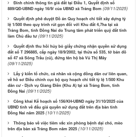
Đính chính thông tin giá đất tại Điều 1, Quyết định số
(09/11/2025)
889/QĐ-UBND ngày 16/9/ của UBND xã Trảng Bom
Quyết định phê duyệt Đồ án Quy hoạch chi tiết xây dựng tỷ
lệ 1/500 theo quy trình rút gọn đối với Khu đất 4,7ha tại xã
Trảng Bom, tỉnh Đồng Nai do Trung tâm phát triển quỹ đất tỉnh
(09/11/2025)
làm Chủ đầu tư
Quyết định thu hồi hủy bỏ giấy chứng nhận quyền sử dụng
đất số T 296885, cấp ngày 18/9/2002, tại thửa số 535, tờ bản đồ
số 47 xã Sông Trầu (cũ), đứng tên hộ bà Vũ Thị Mây
(09/11/2025)
Lấy ý kiến tổ chức, cá nhân và cộng đồng dân cư liên quan,
về hồ sơ Điều chỉnh cục bộ quy hoạch chi tiết tỷ lệ 1/500 Khu
dân cư - Dịch vụ Giang Điền (Khu A) tại xã Trảng Bom, tỉnh
(09/11/2025)
Đồng Nai
Công khai Kế hoạch số 156/KH-UBND ngày 31/10/2025 của
UBND tỉnh về đấu giá quyền sử dụng đất trên địa bàn tỉnh
(10/11/2025)
Đồng Nai năm 2025
Thông báo về việc tiêm vắc xin phòng bệnh dại chó, mèo
(10/11/2025)
trên địa bàn xã Trảng Bom năm 2025