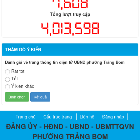
7,608
Tổng lượt truy cập
4,013,598
THĂM DÒ Ý KIẾN
Đánh giá về trang thông tin điện tử UBND phường Trảng Bom
Rất tốt
Tốt
Ý kiến khác
Trang chủ
Cấu trúc trang
Liên hệ
Đăng nhập
ĐẢNG ỦY - HĐND - UBND - UBMTTQVN
PHƯỜNG TRẢNG BOM