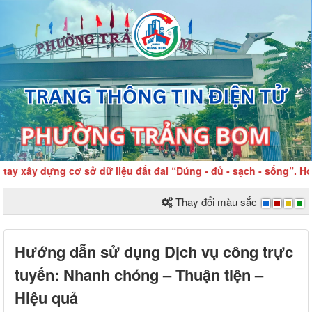
y xây dựng cơ sở dữ liệu đất đai “Đúng - đủ - sạch - sống”. Hoà
Thay đổi màu sắc
Hướng dẫn sử dụng Dịch vụ công trực
tuyến: Nhanh chóng – Thuận tiện –
Hiệu quả