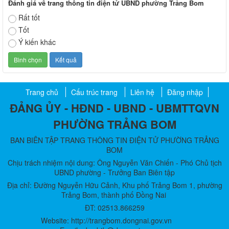
Đánh giá về trang thông tin điện tử UBND phường Trảng Bom
Rất tốt
Tốt
Ý kiến khác
Trang chủ
Cấu trúc trang
Liên hệ
Đăng nhập
ĐẢNG ỦY - HĐND - UBND - UBMTTQVN
PHƯỜNG TRẢNG BOM
BAN BIÊN TẬP TRANG THÔNG TIN ĐIỆN TỬ PHƯỜNG TRẢNG
BOM
Chịu trách nhiệm nội dung: Ông Nguyễn Văn Chiến - Phó Chủ tịch
UBND phường - Trưởng Ban Biên tập
Địa chỉ: Đường Nguyễn Hữu Cảnh, Khu phố Trảng Bom 1, phường
Trảng Bom, thành phố Đồng Nai
ĐT: 02513.866259
Website: http://trangbom.dongnai.gov.vn