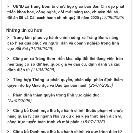
UBND xã Trảng Bom tổ chức họp giao ban Ban Chỉ đạo phát
triển khoa học, công nghệ, đổi mới sáng tạo, chuyển đổi số,
(17/09/2025)
Đề án 06 và Cải cách hành chính quý III năm 2025
Những tin cũ hơn
Trung tâm phục vụ hành chính công xã Trảng Bom: nâng
cao hiệu quả phục vụ người dân và doanh nghiệp trong lĩnh
(21/08/2025)
vực đất đai
Công an xã Trảng Bom triển khai cấp đổi thẻ đảng viên trên
nền tảng cơ sở dữ liệu quốc gia về dân cư, định danh và xác
(11/08/2025)
định điện tử
Tổng hợp Thông tư phân quyền, phân cấp, phân định thẩm
(25/07/2025)
quyền do Bộ Giáo dục và Đào tạo ban hành
Phân định thẩm quyền trong lĩnh vực giáo dục
(24/07/2025)
Công bố Danh mục thủ tục hành chính thuộc phạm vi chức
năng quản lý của ngành Nội vụ đủ điều kiện thực hiện dịch vụ
(18/07/2025)
công trực tuyến toàn trình và một phần
Công bố Danh mục thủ tục hành chính và quy trình điện tử