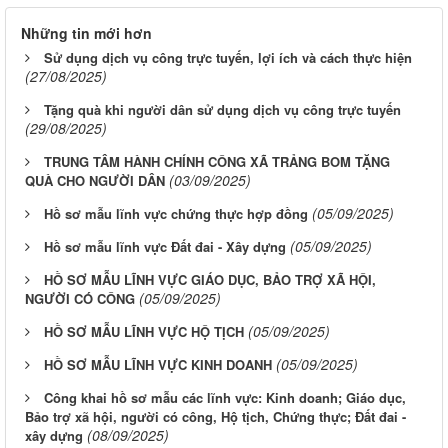
Những tin mới hơn
Sử dụng dịch vụ công trực tuyến, lợi ích và cách thực hiện
(27/08/2025)
Tặng quà khi người dân sử dụng dịch vụ công trực tuyến
(29/08/2025)
TRUNG TÂM HÀNH CHÍNH CÔNG XÃ TRẢNG BOM TẶNG
(03/09/2025)
QUÀ CHO NGƯỜI DÂN
(05/09/2025)
Hồ sơ mẫu lĩnh vực chứng thực hợp đồng
(05/09/2025)
Hồ sơ mẫu lĩnh vực Đất đai - Xây dựng
HỒ SƠ MẪU LĨNH VỰC GIÁO DỤC, BẢO TRỢ XÃ HỘI,
(05/09/2025)
NGƯỜI CÓ CÔNG
(05/09/2025)
HỒ SƠ MẪU LĨNH VỰC HỘ TỊCH
(05/09/2025)
HỒ SƠ MẪU LĨNH VỰC KINH DOANH
Công khai hồ sơ mẫu các lĩnh vực: Kinh doanh; Giáo dục,
Bảo trợ xã hội, người có công, Hộ tịch, Chứng thực; Đất đai -
(08/09/2025)
xây dựng