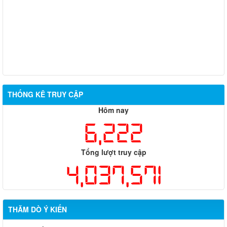
THỐNG KÊ TRUY CẬP
Hôm nay
6,222
Tổng lượt truy cập
4,037,571
THĂM DÒ Ý KIẾN