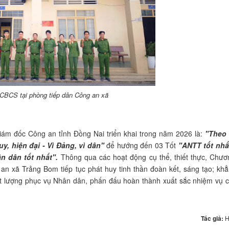
CBCS tại phòng tiếp dân Công an xã
ám đốc Công an tỉnh Đồng Nai triển khai trong năm 2026 là:
"Theo 
y, hiện đại - Vì Đảng, vì dân"
để hướng đến 03 Tốt
"ANTT tốt nhấ
ân dân tốt nhất".
Thông qua các hoạt động cụ thể, thiết thực, Chươ
n xã Trảng Bom tiếp tục phát huy tinh thần đoàn kết, sáng tạo; khẳ
ất lượng phục vụ Nhân dân, phấn đấu hoàn thành xuất sắc nhiệm vụ c
Tác giả:
H