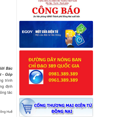
lời Bác
t - Góp
ng trình
ng định
ông tác
ồng Huế