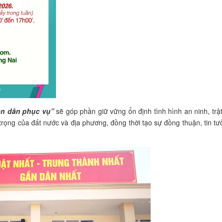
ân dân phục vụ”
sẽ góp phần giữ vững ổn định tình hình an ninh, trật
 trọng của đất nước và địa phương, đồng thời tạo sự đồng thuận, tin t