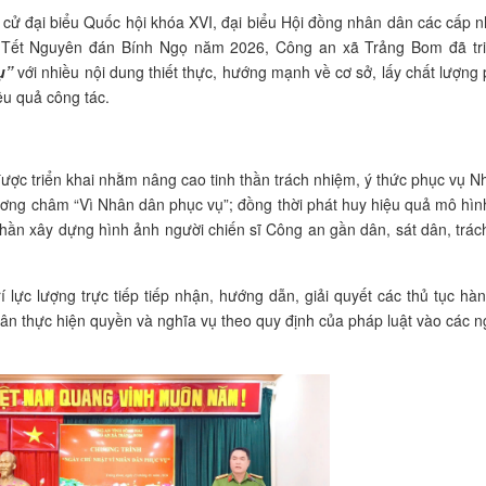
ử đại biểu Quốc hội khóa XVI, đại biểu Hội đồng nhân dân các cấp n
p Tết Nguyên đán Bính Ngọ năm 2026, Công an xã Trảng Bom đã tri
ụ”
với nhiều nội dung thiết thực, hướng mạnh về cơ sở, lấy chất lượng
ệu quả công tác.
ược triển khai nhằm nâng cao tinh thần trách nhiệm, ý thức phục vụ 
ơng châm “Vì Nhân dân phục vụ”; đồng thời phát huy hiệu quả mô hìn
phần xây dựng hình ảnh người chiến sĩ Công an gần dân, sát dân, trá
lực lượng trực tiếp tiếp nhận, hướng dẫn, giải quyết các thủ tục hà
dân thực hiện quyền và nghĩa vụ theo quy định của pháp luật vào các 