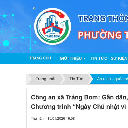
TRANG CHỦ
GIỚI THIỆU
TIN TỨC - SỰ KIỆN
▼
Trang nhất
Tin Tức
An ninh - quốc 
Công an xã Trảng Bom: Gần dân, 
Chương trình “Ngày Chủ nhật vì
Thứ năm - 15/01/2026 16:58