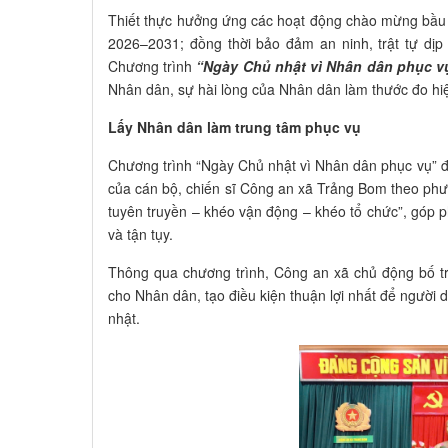
Thiết thực hưởng ứng các hoạt động chào mừng bầu c
2026–2031; đồng thời bảo đảm an ninh, trật tự dị
Chương trình
“Ngày Chủ nhật vì Nhân dân phục v
Nhân dân, sự hài lòng của Nhân dân làm thước đo hi
Lấy Nhân dân làm trung tâm phục vụ
Chương trình “Ngày Chủ nhật vì Nhân dân phục vụ” đ
của cán bộ, chiến sĩ Công an xã Trảng Bom theo phư
tuyên truyền – khéo vận động – khéo tổ chức”, góp 
và tận tụy.
Thông qua chương trình, Công an xã chủ động bố trí 
cho Nhân dân, tạo điều kiện thuận lợi nhất để người 
nhật.