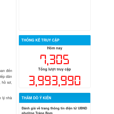
THỐNG KÊ TRUY CẬP
Hôm nay
7,305
Tổng lượt truy cập
uan đến
3,993,990
tiếp dân
, hồ sơ,
 lý nhà
THĂM DÒ Ý KIẾN
Đánh giá về trang thông tin điện tử UBND
phường Trảng Bom