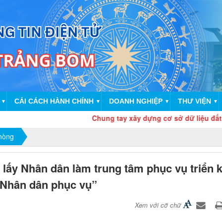
CẢI CÁCH HÀNH CHÍNH
DOANH NGHIỆP
THƯ VIỆN
▼
▼
▼
▼
Chung tay xây dựng cơ sở dữ liệu đất đai “Đúng 
phòng
lấy Nhân dân làm trung tâm phục vụ triển k
 Nhân dân phục vụ”
Xem với cỡ chữ