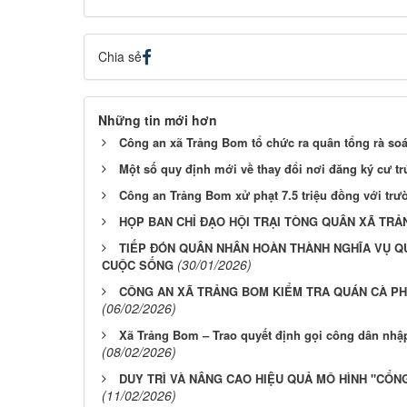
Chia sẻ
Những tin mới hơn
Công an xã Trảng Bom tổ chức ra quân tổng rà soát,
Một số quy định mới về thay đổi nơi đăng ký cư tr
Công an Trảng Bom xử phạt 7.5 triệu đồng với trườ
HỌP BAN CHỈ ĐẠO HỘI TRẠI TÒNG QUÂN XÃ TRẢ
TIẾP ĐÓN QUÂN NHÂN HOÀN THÀNH NGHĨA VỤ Q
(30/01/2026)
CUỘC SỐNG
CÔNG AN XÃ TRẢNG BOM KIỂM TRA QUÁN CÀ PH
(06/02/2026)
Xã Trảng Bom – Trao quyết định gọi công dân nhậ
(08/02/2026)
DUY TRÌ VÀ NÂNG CAO HIỆU QUẢ MÔ HÌNH "CỔ
(11/02/2026)