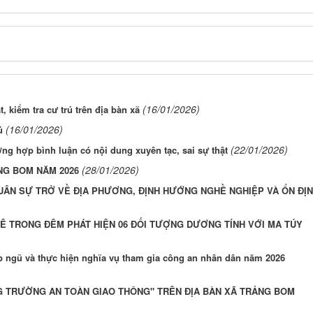
(16/01/2026)
 kiểm tra cư trú trên địa bàn xã
(16/01/2026)
ú
(22/01/2026)
ng hợp bình luận có nội dung xuyên tạc, sai sự thật
(28/01/2026)
NG BOM NĂM 2026
UÂN SỰ TRỞ VỀ ĐỊA PHƯƠNG, ĐỊNH HƯỚNG NGHỀ NGHIỆP VÀ ỔN ĐỊ
Ê TRONG ĐÊM PHÁT HIỆN 06 ĐỐI TƯỢNG DƯƠNG TÍNH VỚI MA TÚY
p ngũ và thực hiện nghĩa vụ tham gia công an nhân dân năm 2026
NG TRƯỜNG AN TOÀN GIAO THÔNG" TRÊN ĐỊA BÀN XÃ TRẢNG BOM